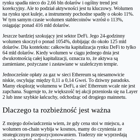
rynku spadła nieco do 2,66 bln dolarów i ogólny trend jest
korekcyjny. Ale to podział aktywności jest tu kluczowy. Wolumen
na rynku spot kuleje, a instrumenty pochodne spadły o około 11%.
W tym samym czasie wolumen stablecoinów wzrósł o 113%,
osiągając ponad 416 mld dolarów.
Jeszcze bardziej szokujący jest sektor DeFi. Jego 24-godzinny
wolumen skoczył o ponad 1054%, dobijając do około 125 mld
dolarów. Dla kontekstu: całkowita kapitalizacja rynku DeFi to tylko
64 mld dolarów. Kiedy wolumen w ciągu jednego dnia jest
dwukrotnością całej kapitalizacji, oznacza to, że aktywa są
zamieniane, pożyczane i zastawiane w szaleńczym tempie.
Jednocześnie opłaty za gaz w sieci Ethereum są niesamowicie
niskie, oscylując między 0,11 a 0,14 Gwei. To dziwny paradoks.
Mamy eksplozję wolumenu w DeFi, a sieć Ethereum wcale nie jest
zapchana. Sugeruje to, że większość tej akcji przeniosła się na Layer
2 lub inne szybkie łańcuchy, odchodząc od drogiego mainnetu.
Dlaczego ta rozbieżność jest ważna
Z mojego doświadczenia wiem, że gdy cena stoi w miejscu, a
wolumen on-chain wybija w kosmos, mamy do czynienia ze
strategicznym przepozycjonowaniem. Traderzy nie wyprzedają