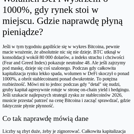
1000%, gdy rynek stoi w
miejscu. Gdzie naprawdę płyną
pieniądze?
Jeśli w tym tygodniu gapiliście się w wykres Bitcoina, pewnie
macie wrażenie, że absolutnie nic się nie dzieje. BTC utknął w
konsolidacji wokół 80 000 dolarów, a indeks strachu i chciwości
(Fear and Greed Index) pokazuje neutralne 48. Ale jeśli zajrzymy
pod maskę, dzieje się coś szalonego. Podczas gdy całkowita
kapitalizacja rynku lekko spada, wolumen w DeFi skoczył o ponad
1000%, a obrót stablecoinami ponad dwukrotnie. To potężna
rozbieżność. Mówi mi to jedno: podczas gdy "detal" się nudzi,
gruby kapitał agresywnie rotuje w stronę on-chain yield i hedgingu.
Jeśli szukacie najlepszych strategii zysku ze stablecoinów 2026,
musicie przestać patrzeć na cenę Bitcoina i zacząć sprawdzać, gdzie
faktycznie płynie płynność.
Co tak naprawdę mówią dane
Liczby są zbyt duże, żeby je zignorować. Całkowita kapitalizacja