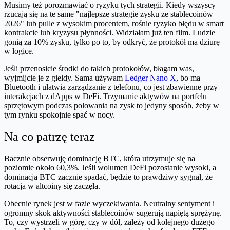
Musimy też porozmawiać o ryzyku tych strategii. Kiedy wszyscy
rzucają się na te same "najlepsze strategie zysku ze stablecoinów
2026" lub pulle z wysokim procentem, rośnie ryzyko błędu w smart
kontrakcie lub kryzysu płynności. Widziałam już ten film. Ludzie
gonią za 10% zysku, tylko po to, by odkryć, że protokół ma dziurę
w logice.
Jeśli przenosicie środki do takich protokołów, błagam was,
wyjmijcie je z giełdy. Sama używam
Ledger Nano X
, bo ma
Bluetooth i ułatwia zarządzanie z telefonu, co jest zbawienne przy
interakcjach z dApps w DeFi. Trzymanie aktywów na portfelu
sprzętowym podczas polowania na zysk to jedyny sposób, żeby w
tym rynku spokojnie spać w nocy.
Na co patrzę teraz
Bacznie obserwuję dominację BTC, która utrzymuje się na
poziomie około 60,3%. Jeśli wolumen DeFi pozostanie wysoki, a
dominacja BTC zacznie spadać, będzie to prawdziwy sygnał, że
rotacja w altcoiny się zaczęła.
Obecnie rynek jest w fazie wyczekiwania. Neutralny sentyment i
ogromny skok aktywności stablecoinów sugerują napiętą sprężynę.
To, czy wystrzeli w górę, czy w dół, zależy od kolejnego dużego