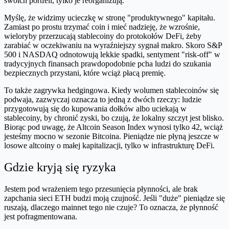
swoich portfeli, tylko je reorganizują.
Myślę, że widzimy ucieczkę w stronę "produktywnego" kapitału.
Zamiast po prostu trzymać coin i mieć nadzieję, że wzrośnie,
wieloryby przerzucają stablecoiny do protokołów DeFi, żeby
zarabiać w oczekiwaniu na wyraźniejszy sygnał makro. Skoro S&P
500 i NASDAQ odnotowują lekkie spadki, sentyment "risk-off" w
tradycyjnych finansach prawdopodobnie pcha ludzi do szukania
bezpiecznych przystani, które wciąż płacą premię.
To także zagrywka hedgingowa. Kiedy wolumen stablecoinów się
podwaja, zazwyczaj oznacza to jedną z dwóch rzeczy: ludzie
przygotowują się do kupowania dołków albo uciekają w
stablecoiny, by chronić zyski, bo czują, że lokalny szczyt jest blisko.
Biorąc pod uwagę, że Altcoin Season Index wynosi tylko 42, wciąż
jesteśmy mocno w sezonie Bitcoina. Pieniądze nie płyną jeszcze w
losowe altcoiny o małej kapitalizacji, tylko w infrastrukturę DeFi.
Gdzie kryją się ryzyka
Jestem pod wrażeniem tego przesunięcia płynności, ale brak
zapchania sieci ETH budzi moją czujność. Jeśli "duże" pieniądze się
ruszają, dlaczego mainnet tego nie czuje? To oznacza, że płynność
jest pofragmentowana.