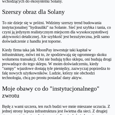
wchodzących do ekosystemu Solany.
Szerszy obraz dla Solany
To nie dzieje się w próżni. Widzimy szerszy trend budowania
instytucjonalnej "hydrauliki" na Solanie. Sieć jest szybka i tania, co
czyni ją jedynym realistycznym miejscem dla wysokoczęstotliwej
aktywności detalicznej. Ale szybkość jest bezużyteczna, jeśli samo
doświadczenie z handlu jest toporne.
Kiedy firma taka jak MoonPay inwestuje taki kapitał w
infrastrukturę, mówi mi to, że spodziewają się ogromnego skoku
wolumenu transakcji. Oni nie budują tylko sklepu, oni budują drogi
prowadzące do tego sklepu. W moim doświadczeniu, kiedy
"rampy" wjazdowe dostają tyle pieniędzy, zazwyczaj poprzedza to
falę nowych użytkowników. Ludzie, którzy nie obchodzi
technologia, chcą po prostu posiadać dany aktyw.
Moje obawy co do "instytucjonalnego"
zwrotu
Będę z wami szczera, ten ruch budzi we mnie mieszane uczucia. Z
jednej strony lepsza infrastruktura jest świetna dla sieci. Z drugiej