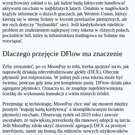
wyrachowany zakład o to, jak ludzie będą faktycznie handlować
aktywami on-chain w najbliższych latach. Ostatnio w nagłówkach
krążyły informacje o dużych graczach, jak Western Union, którzy
kierują się w stronę Solany w kwestii przekazów pieniężnych, ale
ten ruch dotyczy "hydrauliki" sieci. Jeśli kiedykolwiek mieliście
problem ze znalezieniem najlepszej ceny tokena w różnych pulach,
poczuliście ból, który ta infrastruktura tradingowa na Solanie ma
rozwiązać.
Dlaczego przejęcie DFlow ma znaczenie
Żeby zrozumieć, po co MoonPay to robi, trzeba spojrzeć na to, jak
naprawdę działają zdecentralizowane giełdy (DEX). Obecnie
płynność jest rozproszona. W jednej puli cena tokena może być
świetna, podczas gdy inna jest kompletnie pusty. DFlow działa jako
agregator płynności. Oznacza to, że znajduje najefektywniejszą
ścieżkę do wykonania transakcji z wielu różnych źródeł.
Przejmując tę technologię, MoonPay chce stać się mostem między
prostym "kupuję kartą kredytową" a skomplikowanym światem
płynności on-chain. Obserwuję rynek od 2019 roku i zawsze
uważałam, że największą przeszkodą dla masowej adopcji są tarcia.
Jeśli MoonPay zdoła ukryć złożoność agregacji DEX za prostym
interfejsem, stanie się bramą dla milionów nowych użytkowników