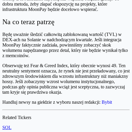
dobra metoda, żeby złapać ekspozycję na projekty, które
infrastruktura MoonPay będzie docelowo wspierać.
Na co teraz patrzę
Będę uważnie śledzić całkowitą zablokowaną wartość (TVL) w
DEX-ach na Solanie w nadchodzącym kwartale. Jeśli integracja
MoonPay faktycznie zadziała, powinniśmy zobaczyć skok
wolumenu napędzanego przez detal, który nie będzie wynikał tylko
z memcoinów.
Obserwuję też Fear & Greed Index, który obecnie wynosi 49. Ten
neutralny sentyment oznacza, że rynek nie jest przeładowany, co jest
zdrowszym środowiskiem dla wzrostu infrastruktury niż maniakzny
hossy. Jeśli zobaczymy wzrost wolumenu instytucjonalnego,
podczas gdy opinia publiczna wciąż jest sceptyczna, to zazwyczaj
tam kryje się prawdziwa okazja.
Handluj newsy na giełdzie z wyboru naszej redakcji:
Bybit
Related Tickers
SOL