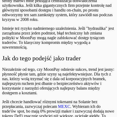
strony martwi mnie pełzająca centralizacja doświadczenia
użytkownika. Jeśli kilka gigantycznych firm przejmie kontrolę nad
głównymi sposobami dostępu i handlu on-chain, po prostu
odtworzymy ten sam zamknięty system, który zawiódł nas podczas
kryzysu w 2008 roku.
Istnieje też ryzyko nadmiernego uzależnienia. Jeśli "hydraulika" jest
zarządzana przez jeden podmiot, błąd techniczny lub zmiana
polityki w MoonPay mogą nagle zablokować dostęp tysiącom
traderów. To klasyczny kompromis między wygodą a
suwerennością.
Jak do tego podejść jako trader
Niezależnie od tego, czy MoonPay odniesie sukces, trend jest jasny:
płynność płynie tam, gdzie szyny są najefektywniejsze. Dla tych z
nas, którzy wolą trzymać się z dala od korporacyjnych bramek,
najlepszym ruchem jest dbanie o bezpieczeństwo aktywów i
korzystanie z narzędzi oferujących najlepszy balans między
dostępem a kosztami.
Jeśli chcecie handlować różnymi tokenami na Solanie bez
przepłacania, zazwyczaj polecam
MEXC
. Wybieram ich do
trade'ów spot, bo mają 0% prowizji maker i zazwyczaj dodają nowe
tokeny DeFi znacznie szybciej niż większe, ociężałe giełdy. To