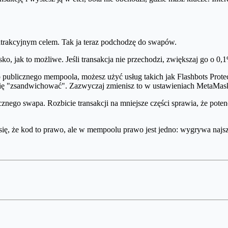
atrakcyjnym celem. Tak ja teraz podchodzę do swapów.
ko, jak to możliwe. Jeśli transakcja nie przechodzi, zwiększaj go o 0
o publicznego mempoola, możesz użyć usług takich jak Flashbots Protec
e cię "zsandwichować". Zazwyczaj zmienisz to w ustawieniach MetaMask 
znego swapa. Rozbicie transakcji na mniejsze części sprawia, że poten
się, że kod to prawo, ale w mempoolu prawo jest jedno: wygrywa najsz