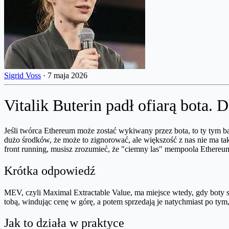
Sigrid Voss
·
7 maja 2026
Vitalik Buterin padł ofiarą bota
Jeśli twórca Ethereum może zostać wykiwany przez bota, to ty tym ba
dużo środków, że może to zignorować, ale większość z nas nie ma tak
front running, musisz zrozumieć, że "ciemny las" mempoola Ethereum
Krótka odpowiedź
MEV, czyli Maximal Extractable Value, ma miejsce wtedy, gdy boty s
tobą, windując cenę w górę, a potem sprzedają je natychmiast po tym, 
Jak to działa w praktyce