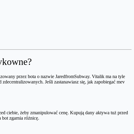
zykowne?
anizowany przez bota o nazwie JaredfromSubway. Vitalik ma na tyle
d zdecentralizowanych. Jeśli zastanawiasz się, jak zapobiegać mev
rzed ciebie, żeby zmanipulować cenę. Kupują dany aktywa tuż przed
 bot zgarnia różnicę.