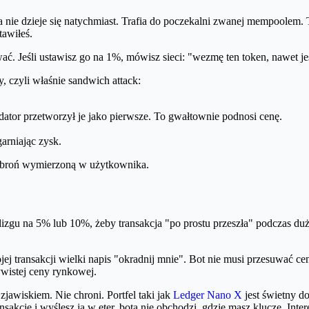
nie dzieje się natychmiast. Trafia do poczekalni zwanej mempoolem. To
tawiłeś.
wać. Jeśli ustawisz go na 1%, mówisz sieci: "wezmę ten token, nawet j
, czyli właśnie sandwich attack:
dator przetworzył je jako pierwsze. To gwałtownie podnosi cenę.
arniając zysk.
w broń wymierzoną w użytkownika.
lizgu na 5% lub 10%, żeby transakcja "po prostu przeszła" podczas du
jej transakcji wielki napis "okradnij mnie". Bot nie musi przesuwać c
ywistej ceny rynkowej.
zjawiskiem. Nie chroni. Portfel taki jak
Ledger Nano X
jest świetny do
akcję i wyślesz ją w eter, bota nie obchodzi, gdzie masz klucze. Intere