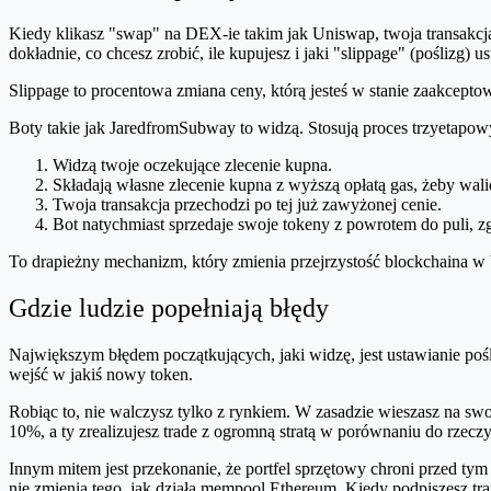
Kiedy klikasz "swap" na DEX-ie takim jak Uniswap, twoja transakcja 
dokładnie, co chcesz zrobić, ile kupujesz i jaki "slippage" (poślizg) us
Slippage to procentowa zmiana ceny, którą jesteś w stanie zaakcepto
Boty takie jak JaredfromSubway to widzą. Stosują proces trzyetapowy
Widzą twoje oczekujące zlecenie kupna.
Składają własne zlecenie kupna z wyższą opłatą gas, żeby wali
Twoja transakcja przechodzi po tej już zawyżonej cenie.
Bot natychmiast sprzedaje swoje tokeny z powrotem do puli, zg
To drapieżny mechanizm, który zmienia przejrzystość blockchaina 
Gdzie ludzie popełniają błędy
Największym błędem początkujących, jaki widzę, jest ustawianie poś
wejść w jakiś nowy token.
Robiąc to, nie walczysz tylko z rynkiem. W zasadzie wieszasz na swo
10%, a ty zrealizujesz trade z ogromną stratą w porównaniu do rzecz
Innym mitem jest przekonanie, że portfel sprzętowy chroni przed tym 
nie zmienia tego, jak działa mempool Ethereum. Kiedy podpiszesz trans