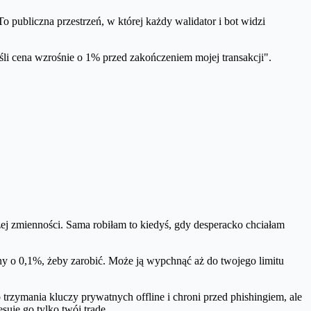
 publiczna przestrzeń, w której każdy walidator i bot widzi
eśli cena wzrośnie o 1% przed zakończeniem mojej transakcji".
żej zmienności. Sama robiłam to kiedyś, gdy desperacko chciałam
eny o 0,1%, żeby zarobić. Może ją wypchnąć aż do twojego limitu
 trzymania kluczy prywatnych offline i chroni przed phishingiem, ale
suje go tylko twój trade.