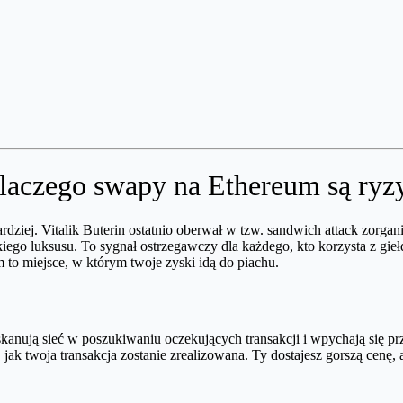
. Dlaczego swapy na Ethereum są ry
rdziej. Vitalik Buterin ostatnio oberwał w tzw. sandwich attack zorg
iego luksusu. To sygnał ostrzegawczy dla każdego, kto korzysta z gieł
 to miejsce, w którym twoje zyski idą do piachu.
kanują sieć w poszukiwaniu oczekujących transakcji i wpychają się p
jak twoja transakcja zostanie zrealizowana. Ty dostajesz gorszą cenę, a