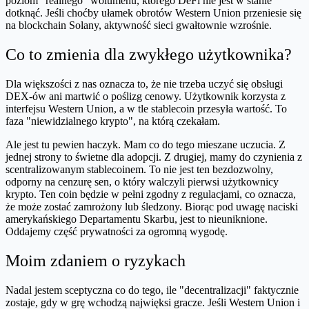
poziom "realnego" wolumenu, którego DeFi nie jest w stanie
dotknąć. Jeśli choćby ułamek obrotów Western Union przeniesie się
na blockchain Solany, aktywność sieci gwałtownie wzrośnie.
Co to zmienia dla zwykłego użytkownika?
Dla większości z nas oznacza to, że nie trzeba uczyć się obsługi
DEX-ów ani martwić o poślizg cenowy. Użytkownik korzysta z
interfejsu Western Union, a w tle stablecoin przesyła wartość. To
faza "niewidzialnego krypto", na którą czekałam.
Ale jest tu pewien haczyk. Mam co do tego mieszane uczucia. Z
jednej strony to świetne dla adopcji. Z drugiej, mamy do czynienia z
scentralizowanym stablecoinem. To nie jest ten bezdozwolny,
odporny na cenzurę sen, o który walczyli pierwsi użytkownicy
krypto. Ten coin będzie w pełni zgodny z regulacjami, co oznacza,
że może zostać zamrożony lub śledzony. Biorąc pod uwagę naciski
amerykańskiego Departamentu Skarbu, jest to nieuniknione.
Oddajemy część prywatności za ogromną wygodę.
Moim zdaniem o ryzykach
Nadal jestem sceptyczna co do tego, ile "decentralizacji" faktycznie
zostaje, gdy w grę wchodzą najwięksi gracze. Jeśli Western Union i