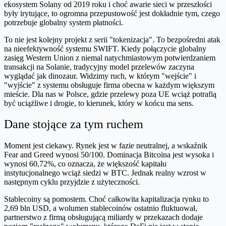
ekosystem Solany od 2019 roku i choć awarie sieci w przeszłości
były irytujące, to ogromna przepustowość jest dokładnie tym, czego
potrzebuje globalny system płatności.
To nie jest kolejny projekt z serii "tokenizacja". To bezpośredni atak
na nieefektywność systemu SWIFT. Kiedy połączycie globalny
zasięg Western Union z niemal natychmiastowym potwierdzaniem
transakcji na Solanie, tradycyjny model przelewów zaczyna
wyglądać jak dinozaur. Widzimy ruch, w którym "wejście" i
"wyjście" z systemu obsługuje firma obecna w każdym większym
mieście. Dla nas w Polsce, gdzie przelewy poza UE wciąż potrafią
być uciążliwe i drogie, to kierunek, który w końcu ma sens.
Dane stojące za tym ruchem
Moment jest ciekawy. Rynek jest w fazie neutralnej, a wskaźnik
Fear and Greed wynosi 50/100. Dominacja Bitcoina jest wysoka i
wynosi 60,72%, co oznacza, że większość kapitału
instytucjonalnego wciąż siedzi w BTC. Jednak realny wzrost w
następnym cyklu przyjdzie z użyteczności.
Stablecoiny są pomostem. Choć całkowita kapitalizacja rynku to
2,69 bln USD, a wolumen stablecoinów ostatnio fluktuował,
partnerstwo z firmą obsługującą miliardy w przekazach dodaje