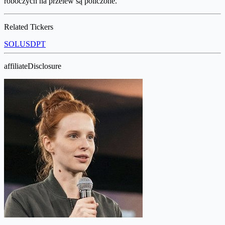
roboczych na przelew są policzone.
Related Tickers
SOL
USDPT
affiliateDisclosure