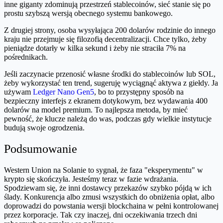
inne giganty zdominują przestrzeń stablecoinów, sieć stanie się po
prostu szybszą wersją obecnego systemu bankowego.
Z drugiej strony, osoba wysyłająca 200 dolarów rodzinie do innego
kraju nie przejmuje się filozofią decentralizacji. Chce tylko, żeby
pieniądze dotarły w kilka sekund i żeby nie straciła 7% na
pośrednikach.
Jeśli zaczynacie przenosić własne środki do stablecoinów lub SOL,
żeby wykorzystać ten trend, sugeruję wyciągnąć aktywa z giełdy. Ja
używam
Ledger Nano Gen5
, bo to przystępny sposób na
bezpieczny interfejs z ekranem dotykowym, bez wydawania 400
dolarów na model premium. To najlepsza metoda, by mieć
pewność, że klucze należą do was, podczas gdy wielkie instytucje
budują swoje ogrodzenia.
Podsumowanie
Western Union na Solanie to sygnał, że faza "eksperymentu" w
krypto się skończyła. Jesteśmy teraz w fazie wdrażania.
Spodziewam się, że inni dostawcy przekazów szybko pójdą w ich
ślady. Konkurencja albo zmusi wszystkich do obniżenia opłat, albo
doprowadzi do powstania wersji blockchaina w pełni kontrolowanej
przez korporacje. Tak czy inaczej, dni oczekiwania trzech dni