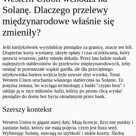
Solanę. Dlaczego przelewy
międzynarodowe właśnie się
zmieniły?
Jeśli kiedykolwiek wysyłaliście pieniądze za granicę, znacie ten ból.
Drapieżne kursy wymiany, ukryte opłaty i czas oczekiwania, który
sprawia wrażenie, jakby minęła dekada. Przez lata ludzie szukali
najlepszych stablecoinów do przelewów międzynarodowych, żeby
ominąć te przestarzałe wąskie gardła, ale dla przeciętnego
użytkownika bariera wejścia była zawsze zbyt wysoka. Teraz
Western Union uruchamia własnego stablecoina na Solanie. To
potężna zmiana, bo wyciąga technologię z bańki "crypto bros" i
oddaje ją w ręce milionów ludzi, którzy po prostu chcą wysłać
pieniądze do domu bez bycia okradanymi przez bank.
Szerszy kontekst
Western Union to gigant starej daty. Mają licencje, fizyczne punkty i
zaufanie ludzi, którzy nie mają pojęcia, czym jest fraza seed.
Wybierając Solanę, stawiają na szybkość i niskie koszty. Śledzę