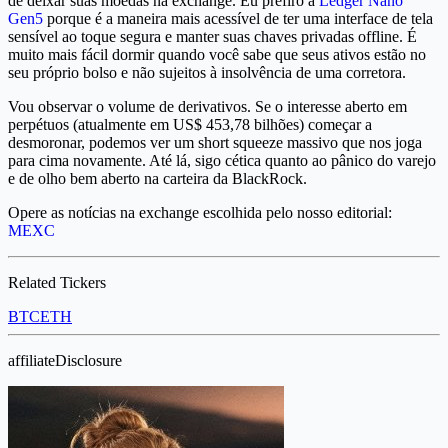
de deixar suas moedas na exchange. Eu prefiro a
Ledger Nano
Gen5
porque é a maneira mais acessível de ter uma interface de tela
sensível ao toque segura e manter suas chaves privadas offline. É
muito mais fácil dormir quando você sabe que seus ativos estão no
seu próprio bolso e não sujeitos à insolvência de uma corretora.
Vou observar o volume de derivativos. Se o interesse aberto em
perpétuos (atualmente em US$ 453,78 bilhões) começar a
desmoronar, podemos ver um short squeeze massivo que nos joga
para cima novamente. Até lá, sigo cética quanto ao pânico do varejo
e de olho bem aberto na carteira da BlackRock.
Opere as notícias na exchange escolhida pelo nosso editorial:
MEXC
Related Tickers
BTC
ETH
affiliateDisclosure