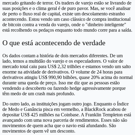
mercado gritando de terror. Os traders de varejo estão se livrando de
suas posições e o clima geral é de puro pavor. Mas, se você analisar
de perto o fluxo real de capital, existe um descolamento estranho
acontecendo. Estou vendo um caso clássico de compra institucional
de bitcoin contra a venda do varejo, onde o "dinheiro inteligente"
está recolhendo os pedaços enquanto todo mundo corre para a saída.
O que está acontecendo de verdade
Os dados contam a história de dois mercados diferentes. De um
lado, temos a multidão do varejo e os especuladores. O valor de
mercado total caiu para US$ 2,32 trilhões e estamos vendo um salto
enorme na atividade de derivativos. O volume de 24 horas para
derivativos atingiu US$ 990,90 bilhões, quase 20% acima do normal
durante uma queda de preço. Isso me diz que as pessoas estão
vendendo a descoberto ou fazendo hedge agressivamente porque
têm medo de um crash mais profundo.
Do outro lado, as instituições jogam outro jogo. Enquanto o Índice
de Medo e Ganância pisca em vermelho, a BlackRock acabou de
depositar US$ 425 milhões na Coinbase. A Franklin Templeton está
avançando com uma nova parceria de rendimentos. Esses não são
movimentos de quem acha que o navio está afundando. São
movimentos de quem vê um desconto.