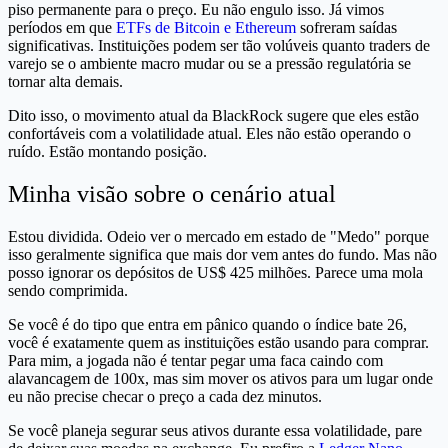
piso permanente para o preço. Eu não engulo isso. Já vimos
períodos em que
ETFs de Bitcoin e Ethereum
sofreram saídas
significativas. Instituições podem ser tão volúveis quanto traders de
varejo se o ambiente macro mudar ou se a pressão regulatória se
tornar alta demais.
Dito isso, o movimento atual da BlackRock sugere que eles estão
confortáveis com a volatilidade atual. Eles não estão operando o
ruído. Estão montando posição.
Minha visão sobre o cenário atual
Estou dividida. Odeio ver o mercado em estado de "Medo" porque
isso geralmente significa que mais dor vem antes do fundo. Mas não
posso ignorar os depósitos de US$ 425 milhões. Parece uma mola
sendo comprimida.
Se você é do tipo que entra em pânico quando o índice bate 26,
você é exatamente quem as instituições estão usando para comprar.
Para mim, a jogada não é tentar pegar uma faca caindo com
alavancagem de 100x, mas sim mover os ativos para um lugar onde
eu não precise checar o preço a cada dez minutos.
Se você planeja segurar seus ativos durante essa volatilidade, pare