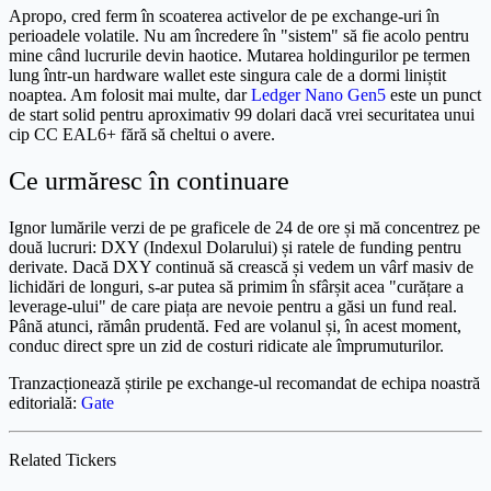
Apropo, cred ferm în scoaterea activelor de pe exchange-uri în
perioadele volatile. Nu am încredere în "sistem" să fie acolo pentru
mine când lucrurile devin haotice. Mutarea holdingurilor pe termen
lung într-un hardware wallet este singura cale de a dormi liniștit
noaptea. Am folosit mai multe, dar
Ledger Nano Gen5
este un punct
de start solid pentru aproximativ 99 dolari dacă vrei securitatea unui
cip CC EAL6+ fără să cheltui o avere.
Ce urmăresc în continuare
Ignor lumările verzi de pe graficele de 24 de ore și mă concentrez pe
două lucruri: DXY (Indexul Dolarului) și ratele de funding pentru
derivate. Dacă DXY continuă să crească și vedem un vârf masiv de
lichidări de longuri, s-ar putea să primim în sfârșit acea "curățare a
leverage-ului" de care piața are nevoie pentru a găsi un fund real.
Până atunci, rămân prudentă. Fed are volanul și, în acest moment,
conduc direct spre un zid de costuri ridicate ale împrumuturilor.
Tranzacționează știrile pe exchange-ul recomandat de echipa noastră
editorială:
Gate
Related Tickers