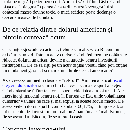
paria pe mișcări pe termen scurt. Am mai văzut filmul ăsta. Când
piața e atât de grea în partea de sus din cauza leverage-ului și
contextul macro devine toxic, o mică scădere poate declanșa o
cascadă masivă de lichidări.
De ce relația dintre dolarul american și
bitcoin contează acum
Ca să înțelegi scăderea actuală, trebuie să realizezi că Bitcoin nu
există într-un vid. Este un activ cu risc. Când Fed menține dobânzile
ridicate, dolarul american devine mai atractiv pentru investitorii
instituționali. De ce să riști pe un activ digital volatil când poți obține
un randament garantat și mare din titlurile de stat americane?
Asta creează un mediu clasic de "risk-off". Am mai analizat
riscul
creșterii dobânzilor
și cum schimbă acesta starea de spirit a pieței.
Când dolarul se întărește, acesta suge lichiditatea din tot restul. Aici
intervine și impactul pentru noi, în Europa de Est, unde volatilitatea
cursurilor valutare ne face și mai expuși la aceste șocuri macro. De
aceea vedem dominația Bitcoin stabilă la 60,17%, în timp ce altcoin-
urile se chinuie. Investitorii nu mai mută banii în alts "mai riscante";
fie se ascund în Bitcoin, fie se întorc la cash.
Capcana leverage-ului