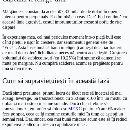
Mă gândesc constant la acele 507,33 miliarde de dolari în open
interest pentru perpetuals. E o bombă cu ceas. Dacă Fed continuă cu
această linie agresivă, costul împrumuturilor crește și pofta de risc
dispare.
În experiența mea, cel mai periculos moment într-o piață bull este
când prețul e ușor în creștere, dar sentimentul general este de
"Frică". Asta înseamnă că banii inteligenți au ieșit deja, iar traderii
de retail doar oferă lichiditatea necesară pentru acele ieșiri. Creșterea
volumului de stablecoin-uri (cu 10,25%) îmi spune că oamenii se
mută pe margine. Nu cumpără scăderea acum; se pregătesc pentru
una și mai mare.
Cum să supraviețuiești în această fază
Dacă simți presiunea, primul lucru de făcut este să încetezi să mai
adaugi leverage. Să tranzacționezi cu x50 sau x100 într-un mediu cu
dobânzi mari este o misiune suicide. Dacă chiar trebuie să
tranzacționezi, eu prefer să folosesc
MEXC
pentru că au 0% maker
fees pe spot, ceea ce îți menține costurile mici în timp ce aștepți un
semnal real. Dar, sincer, cea mai bună mișcare acum este să îți reduci
expunerea la altcoin-urile cu capitalizare mică.