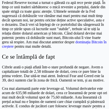
Federal Reserve tocmai a turnat o găleată cu apă rece peste piață. În
timp ce unii traderi sărbătoresc o mică revenire a prețului, datele din
spate strigă cu toate gura: atenție. Ultimele semnale de la Fed
sugerează că dobânzile vor rămâne mai mari pentru mai mult timp
decât speram noi, iar pentru oricine deține active speculative, asta e
o dezastru. Dacă vrei să înțelegi de ce portofoliul tău sângerează în
timp ce știrile spun că lucrurile sunt "stabile", trebuie să te uiți la
relația dintre dolarul american și bitcoin. Când dolarul devine mai
puternic pentru că dobânzile sunt mari, Bitcoin-ului îi vine foarte
greu să respire. Am mai discutat anterior despre
dominația Bitcoin în
creștere
pentru mai multe detalii.
Ce se întâmplă de fapt
Cifrele arată o piață aflată într-o stare profundă de negare. Avem o
capitalizare totală de 2,58 trilioane de dolari, ceea ce pare bine la
prima vedere. Dar uită-te mai atent. Indexul Fear and Greed este la
39, deci suntem clar în zona de frică. Oamenii se tem, și au motive.
Cea mai alarmantă parte este leverage-ul. Volumul derivatelor este
acum de 635,98 miliarde de dolari, ceea ce înseamnă de peste opt ori
mai mult decât volumul spot de 75,60 miliarde. Asta înseamnă că
prețul actual nu e împins de oameni care chiar cumpără și păstrează
activele. E condus de jucători care folosesc leverage masiv pentru a