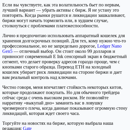
Если вы чувствуете, как эта волатильность бьет по нервам,
лучший вариант — убрать активы с бирж. Я не устану это
повторять. Когда рынки рушатся и ликвидации зашкаливают,
биржи могут начать тормозить или, в худшем случае,
столкнуться с проблемами платежеспособности.
Лично я предпочитаю использовать аппаратный кошелек для
хранения долгосрочных позиций. Для тех, кому нужно что-то
профессиональное, но не запредельно дорогое,
Ledger Nano
Gen5
— отличный выбор. Он стоит около 99 долларов и
привносит современный E Ink сенсорный экран в бюджетный
сегмент, что делает проверку адресов гораздо проще, чем с
кнопками старого образца. Перевод ETH на холодный
кошелек убирает риск ликвидации на стороне биржи и дает
вам реальный контроль над ключами.
Честно говоря, меня впечатляет стойкость некоторых китов,
которые продолжают покупать. Но для обычного трейдера
сейчас среда с очень высоким риском. Не позволяйте
нарративу «выкупай дно» заманить вас в ловушку
чрезмерного плеча, когда данные показывают огромную стену
ликвидаций, которая ждет своего часа.
Торгуйте на новостях на бирже, которую выбрала наша
редакция:
Gate