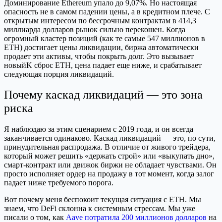
Доминирование Ethereum упало до 9,07%. Но настоящая
опасность не в самом падении цены, а в кредитном плече. С
открытым интересом по бессрочным контрактам в 414,3
миллиарда долларов рынок сильно перекошен. Когда
огромный кластер позиций (как те самые 547 миллионов в
ETH) достигает цены ликвидации, биржа автоматически
продает эти активы, чтобы покрыть долг. Это вызывает
новыйK сброс ETH, цена падает еще ниже, и срабатывает
следующая порция ликвидаций.
Почему каскад ликвидаций — это зона
риска
Я наблюдаю за этим сценарием с 2019 года, и он всегда
заканчивается одинаково. Каскад ликвидаций — это, по сути,
принудительная распродажа. В отличие от живого трейдера,
который может решить «держать строй» или «выкупать дно»,
смарт-контракт или движок биржи не обладает чувствами. Он
просто исполняет ордер на продажу в тот момент, когда залог
падает ниже требуемого порога.
Вот почему меня беспокоит текущая ситуация с ETH. Мы
знаем, что DeFi склонна к системным стрессам. Мы уже
писали о том, как
Aave потратила 200 миллионов долларов
на