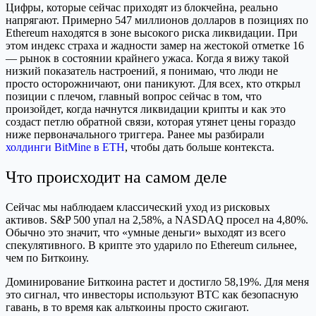
Цифры, которые сейчас приходят из блокчейна, реально
напрягают. Примерно 547 миллионов долларов в позициях по
Ethereum находятся в зоне высокого риска ликвидации. При
этом индекс страха и жадности замер на жестокой отметке 16
— рынок в состоянии крайнего ужаса. Когда я вижу такой
низкий показатель настроений, я понимаю, что люди не
просто осторожничают, они паникуют. Для всех, кто открыл
позиции с плечом, главный вопрос сейчас в том, что
произойдет, когда начнутся ликвидации крипты и как это
создаст петлю обратной связи, которая утянет цены гораздо
ниже первоначального триггера. Ранее мы разбирали
холдинги BitMine в ETH
, чтобы дать больше контекста.
Что происходит на самом деле
Сейчас мы наблюдаем классический уход из рисковых
активов. S&P 500 упал на 2,58%, а NASDAQ просел на 4,80%.
Обычно это значит, что «умные деньги» выходят из всего
спекулятивного. В крипте это ударило по Ethereum сильнее,
чем по Биткоину.
Доминирование Биткоина растет и достигло 58,19%. Для меня
это сигнал, что инвесторы используют BTC как безопасную
гавань, в то время как альткоины просто сжигают.