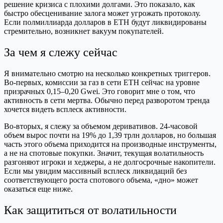
решение кризиса с плохими долгами. Это показало, как
быстро обесценивание залога может угрожать протоколу.
Если полмиллиарда долларов в ETH будут ликвидированы
стремительно, возникнет вакуум покупателей.
За чем я слежу сейчас
Я внимательно смотрю на несколько конкретных триггеров.
Во-первых, комиссии за газ в сети ETH сейчас на уровне
призрачных 0,15–0,20 Gwei. Это говорит мне о том, что
активность в сети мертва. Обычно перед разворотом тренда
хочется видеть всплеск активности.
Во-вторых, я слежу за объемом деривативов. 24-часовой
объем вырос почти на 19% до 1,39 трлн долларов, но большая
часть этого объема приходится на производные инструменты,
а не на спотовые покупки. Значит, текущая волатильность
разгоняют игроки и хеджеры, а не долгосрочные накопители.
Если мы увидим массивный всплеск ликвидаций без
соответствующего роста спотового объема, «дно» может
оказаться еще ниже.
Как защититься от волатильности