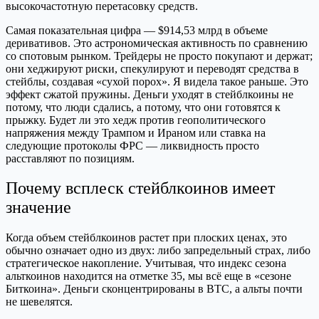
высокочастотную перетасовку средств.
Самая показательная цифра — $914,53 млрд в объеме
деривативов. Это астрономическая активность по сравнению
со спотовым рынком. Трейдеры не просто покупают и держат;
они хеджируют риски, спекулируют и переводят средства в
стейблы, создавая «сухой порох». Я видела такое раньше. Это
эффект сжатой пружины. Деньги уходят в стейблкоины не
потому, что люди сдались, а потому, что они готовятся к
прыжку. Будет ли это хедж против геополитического
напряжения между Трампом и Ираном или ставка на
следующие протоколы ФРС — ликвидность просто
расставляют по позициям.
Почему всплеск стейблкоинов имеет
значение
Когда объем стейблкоинов растет при плоских ценах, это
обычно означает одно из двух: либо запредельный страх, либо
стратегическое накопление. Учитывая, что индекс сезона
альткоинов находится на отметке 35, мы всё еще в «сезоне
Биткоина». Деньги сконцентрированы в BTC, а альты почти
не шевелятся.