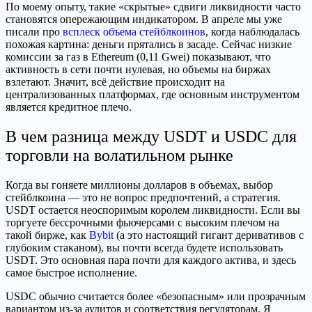
По моему опыту, такие «скрытые» сдвиги ликвидности часто
становятся опережающим индикатором. В апреле мы уже
писали про
всплеск объема стейблкоинов
, когда наблюдалась
похожая картина: деньги прятались в засаде. Сейчас низкие
комиссии за газ в Ethereum (0,11 Gwei) показывают, что
активность в сети почти нулевая, но объемы на биржах
взлетают. Значит, всё действие происходит на
централизованных платформах, где основным инструментом
является кредитное плечо.
В чем разница между USDT и USDC для
торговли на волатильном рынке
Когда вы гоняете миллионы долларов в объемах, выбор
стейблкоина — это не вопрос предпочтений, а стратегия.
USDT остается неоспоримым королем ликвидности. Если вы
торгуете бессрочными фьючерсами с высоким плечом на
такой бирже, как
Bybit
(а это настоящий гигант деривативов с
глубоким стаканом), вы почти всегда будете использовать
USDT. Это основная пара почти для каждого актива, и здесь
самое быстрое исполнение.
USDC обычно считается более «безопасным» или прозрачным
вариантом из-за аудитов и соответствия регуляторам. Я