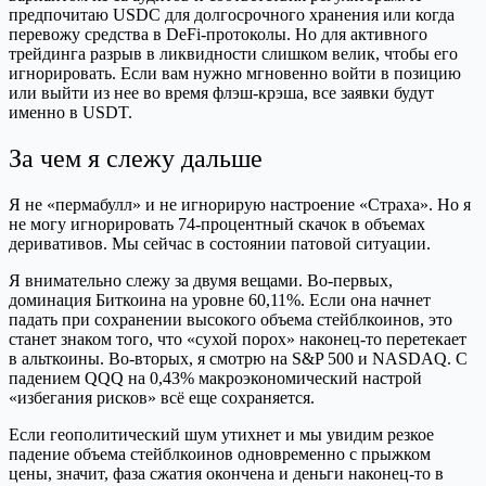
предпочитаю USDC для долгосрочного хранения или когда
перевожу средства в DeFi-протоколы. Но для активного
трейдинга разрыв в ликвидности слишком велик, чтобы его
игнорировать. Если вам нужно мгновенно войти в позицию
или выйти из нее во время флэш-крэша, все заявки будут
именно в USDT.
За чем я слежу дальше
Я не «пермабулл» и не игнорирую настроение «Страха». Но я
не могу игнорировать 74-процентный скачок в объемах
деривативов. Мы сейчас в состоянии патовой ситуации.
Я внимательно слежу за двумя вещами. Во-первых,
доминация Биткоина на уровне 60,11%. Если она начнет
падать при сохранении высокого объема стейблкоинов, это
станет знаком того, что «сухой порох» наконец-то перетекает
в альткоины. Во-вторых, я смотрю на S&P 500 и NASDAQ. С
падением QQQ на 0,43% макроэкономический настрой
«избегания рисков» всё еще сохраняется.
Если геополитический шум утихнет и мы увидим резкое
падение объема стейблкоинов одновременно с прыжком
цены, значит, фаза сжатия окончена и деньги наконец-то в