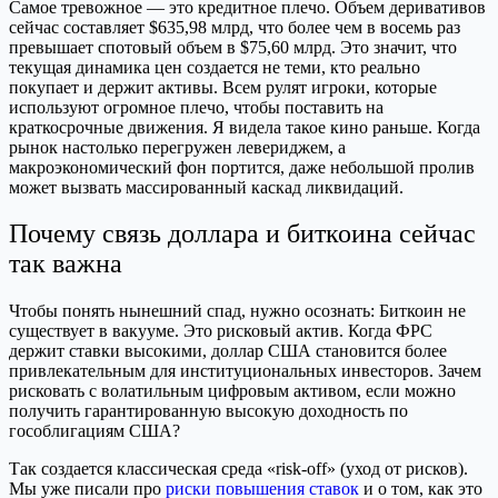
Самое тревожное — это кредитное плечо. Объем деривативов
сейчас составляет $635,98 млрд, что более чем в восемь раз
превышает спотовый объем в $75,60 млрд. Это значит, что
текущая динамика цен создается не теми, кто реально
покупает и держит активы. Всем рулят игроки, которые
используют огромное плечо, чтобы поставить на
краткосрочные движения. Я видела такое кино раньше. Когда
рынок настолько перегружен левериджем, а
макроэкономический фон портится, даже небольшой пролив
может вызвать массированный каскад ликвидаций.
Почему связь доллара и биткоина сейчас
так важна
Чтобы понять нынешний спад, нужно осознать: Биткоин не
существует в вакууме. Это рисковый актив. Когда ФРС
держит ставки высокими, доллар США становится более
привлекательным для институциональных инвесторов. Зачем
рисковать с волатильным цифровым активом, если можно
получить гарантированную высокую доходность по
гособлигациям США?
Так создается классическая среда «risk-off» (уход от рисков).
Мы уже писали про
риски повышения ставок
и о том, как это