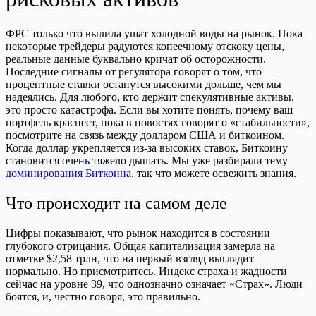
ФРС только что вылила ушат холодной воды на рынок. Пока
некоторые трейдеры радуются копеечному отскоку цены,
реальные данные буквально кричат об осторожности.
Последние сигналы от регулятора говорят о том, что
процентные ставки останутся высокими дольше, чем мы
надеялись. Для любого, кто держит спекулятивные активы,
это просто катастрофа. Если вы хотите понять, почему ваш
портфель краснеет, пока в новостях говорят о «стабильности»,
посмотрите на связь между долларом США и биткоином.
Когда доллар укрепляется из-за высоких ставок, Биткоину
становится очень тяжело дышать. Мы уже разбирали тему
доминирования Биткоина
, так что можете освежить знания.
Что происходит на самом деле
Цифры показывают, что рынок находится в состоянии
глубокого отрицания. Общая капитализация замерла на
отметке $2,58 трлн, что на первый взгляд выглядит
нормально. Но присмотритесь. Индекс страха и жадности
сейчас на уровне 39, что однозначно означает «Страх». Люди
боятся, и, честно говоря, это правильно.