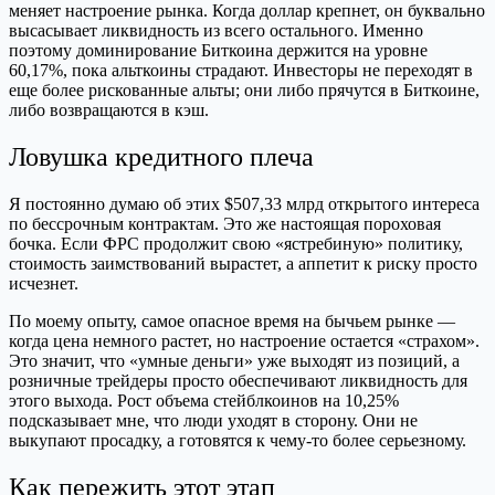
меняет настроение рынка. Когда доллар крепнет, он буквально
высасывает ликвидность из всего остального. Именно
поэтому доминирование Биткоина держится на уровне
60,17%, пока альткоины страдают. Инвесторы не переходят в
еще более рискованные альты; они либо прячутся в Биткоине,
либо возвращаются в кэш.
Ловушка кредитного плеча
Я постоянно думаю об этих $507,33 млрд открытого интереса
по бессрочным контрактам. Это же настоящая пороховая
бочка. Если ФРС продолжит свою «ястребиную» политику,
стоимость заимствований вырастет, а аппетит к риску просто
исчезнет.
По моему опыту, самое опасное время на бычьем рынке —
когда цена немного растет, но настроение остается «страхом».
Это значит, что «умные деньги» уже выходят из позиций, а
розничные трейдеры просто обеспечивают ликвидность для
этого выхода. Рост объема стейблкоинов на 10,25%
подсказывает мне, что люди уходят в сторону. Они не
выкупают просадку, а готовятся к чему-то более серьезному.
Как пережить этот этап