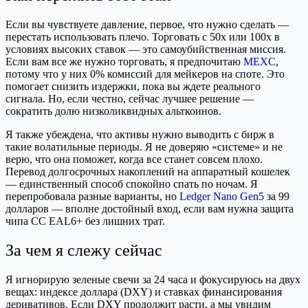
Если вы чувствуете давление, первое, что нужно сделать —
перестать использовать плечо. Торговать с 50x или 100x в
условиях высоких ставок — это самоубийственная миссия.
Если вам все же нужно торговать, я предпочитаю
MEXC
,
потому что у них 0% комиссий для мейкеров на споте. Это
помогает снизить издержки, пока вы ждете реального
сигнала. Но, если честно, сейчас лучшее решение —
сократить долю низколиквидных альткоинов.
Я также убеждена, что активы нужно выводить с бирж в
такие волатильные периоды. Я не доверяю «системе» и не
верю, что она поможет, когда все станет совсем плохо.
Перевод долгосрочных накоплений на аппаратный кошелек
— единственный способ спокойно спать по ночам. Я
перепробовала разные варианты, но
Ledger Nano Gen5
за 99
долларов — вполне достойный вход, если вам нужна защита
чипа CC EAL6+ без лишних трат.
За чем я слежу сейчас
Я игнорирую зеленые свечи за 24 часа и фокусируюсь на двух
вещах: индексе доллара (DXY) и ставках финансирования
деривативов. Если DXY продолжит расти, а мы увидим