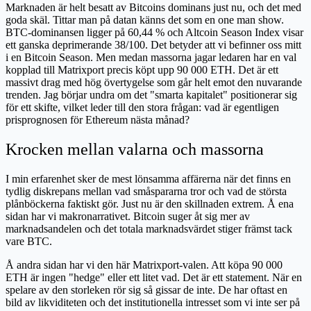
Marknaden är helt besatt av Bitcoins dominans just nu, och det med
goda skäl. Tittar man på datan känns det som en one man show.
BTC-dominansen ligger på 60,44 % och Altcoin Season Index visar
ett ganska deprimerande 38/100. Det betyder att vi befinner oss mitt
i en Bitcoin Season. Men medan massorna jagar ledaren har en val
kopplad till Matrixport precis köpt upp 90 000 ETH. Det är ett
massivt drag med hög övertygelse som går helt emot den nuvarande
trenden. Jag börjar undra om det "smarta kapitalet" positionerar sig
för ett skifte, vilket leder till den stora frågan: vad är egentligen
prisprognosen för Ethereum nästa månad?
Krocken mellan valarna och massorna
I min erfarenhet sker de mest lönsamma affärerna när det finns en
tydlig diskrepans mellan vad småspararna tror och vad de största
plånböckerna faktiskt gör. Just nu är den skillnaden extrem. Å ena
sidan har vi makronarrativet. Bitcoin suger åt sig mer av
marknadsandelen och det totala marknadsvärdet stiger främst tack
vare BTC.
Å andra sidan har vi den här Matrixport-valen. Att köpa 90 000
ETH är ingen "hedge" eller ett litet vad. Det är ett statement. När en
spelare av den storleken rör sig så gissar de inte. De har oftast en
bild av likviditeten och det institutionella intresset som vi inte ser på