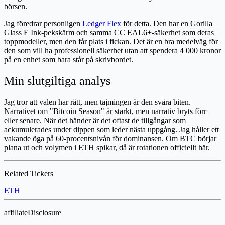
börsen.
Jag föredrar personligen
Ledger Flex
för detta. Den har en Gorilla
Glass E Ink-pekskärm och samma CC EAL6+-säkerhet som deras
toppmodeller, men den får plats i fickan. Det är en bra medelväg för
den som vill ha professionell säkerhet utan att spendera 4 000 kronor
på en enhet som bara står på skrivbordet.
Min slutgiltiga analys
Jag tror att valen har rätt, men tajmingen är den svåra biten.
Narrativet om "Bitcoin Season" är starkt, men narrativ bryts förr
eller senare. När det händer är det oftast de tillgångar som
ackumulerades under dippen som leder nästa uppgång. Jag håller ett
vakande öga på 60-procentsnivån för dominansen. Om BTC börjar
plana ut och volymen i ETH spikar, då är rotationen officiellt här.
Related Tickers
ETH
affiliateDisclosure