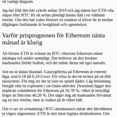
ett vanligt diagram.
Jag har följt den här cykeln sedan 2019 och jag minns hur ETH ofta
släpar efter BTC för att sedan plötsligt hämta ifatt i en våldsam
rörelse. Om den här valen förutser en rotation så kliver de in medan
tillgången fortfarande är bortglömd och ognomslyst.
Varför prisprognosen för Ethereum nästa
månad är klurig
Att förutse ETH är svårare än BTC eftersom Ethereum måste
utkämpa två strider samtidigt. Det behöver att den bredare
marknaden förblir bullish, och det måste återta sitt eget narrativ.
Just nu är datan blandad. Gasavgifterna på Ethereum är extremt
låga, runt 0,18 till 0,19 Gwei. För vissa är det ett tecken på ett dött
ekosystem. För mig ser det ut som en spänd fjäder. Låg belastning
föregår ofta en explosion i on-chain-aktivitet. Dessutom ligger den
implicita volatiliteten för Ethereum på 56,78 %, vilket är betydligt
högre än Bitcoins 40,26 %. Det säger mig att marknaden förväntar
sig en stor rörelse, men är osäker på åt vilket håll.
Om vi ser en avmattning i BTC-dominansen måste den likviditeten
ta vägen någonstans. ETH är den mest logiska destinationen. Om