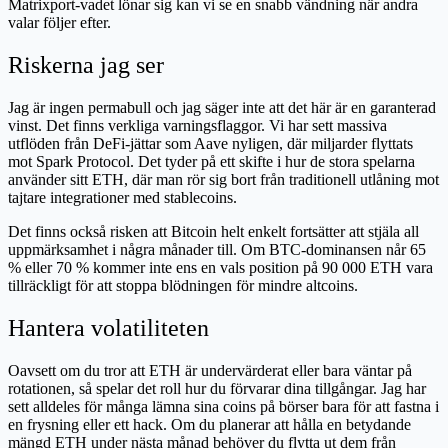
Matrixport-vadet lönar sig kan vi se en snabb vändning när andra
valar följer efter.
Riskerna jag ser
Jag är ingen permabull och jag säger inte att det här är en garanterad
vinst. Det finns verkliga varningsflaggor. Vi har sett massiva
utflöden från DeFi-jättar som Aave nyligen, där miljarder flyttats
mot Spark Protocol. Det tyder på ett skifte i hur de stora spelarna
använder sitt ETH, där man rör sig bort från traditionell utlåning mot
tajtare integrationer med stablecoins.
Det finns också risken att Bitcoin helt enkelt fortsätter att stjäla all
uppmärksamhet i några månader till. Om BTC-dominansen når 65
% eller 70 % kommer inte ens en vals position på 90 000 ETH vara
tillräckligt för att stoppa blödningen för mindre altcoins.
Hantera volatiliteten
Oavsett om du tror att ETH är undervärderat eller bara väntar på
rotationen, så spelar det roll hur du förvarar dina tillgångar. Jag har
sett alldeles för många lämna sina coins på börser bara för att fastna i
en frysning eller ett hack. Om du planerar att hålla en betydande
mängd ETH under nästa månad behöver du flytta ut dem från