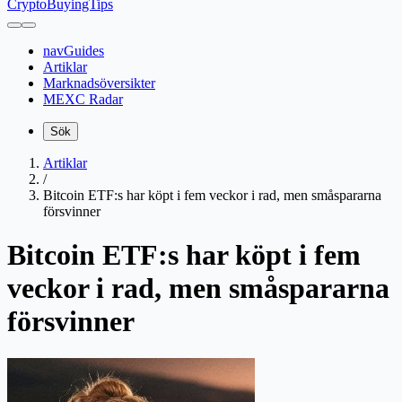
CryptoBuyingTips
navGuides
Artiklar
Marknadsöversikter
MEXC Radar
Sök
Artiklar
/
Bitcoin ETF:s har köpt i fem veckor i rad, men småspararna
försvinner
Bitcoin ETF:s har köpt i fem
veckor i rad, men småspararna
försvinner