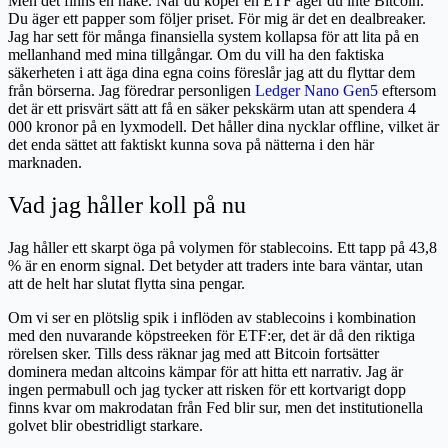
Men det finns en hake. När du köper en ETF äger du inte Bitcoin.
Du äger ett papper som följer priset. För mig är det en dealbreaker.
Jag har sett för många finansiella system kollapsa för att lita på en
mellanhand med mina tillgångar. Om du vill ha den faktiska
säkerheten i att äga dina egna coins föreslår jag att du flyttar dem
från börserna. Jag föredrar personligen
Ledger Nano Gen5
eftersom
det är ett prisvärt sätt att få en säker pekskärm utan att spendera 4
000 kronor på en lyxmodell. Det håller dina nycklar offline, vilket är
det enda sättet att faktiskt kunna sova på nätterna i den här
marknaden.
Vad jag håller koll på nu
Jag håller ett skarpt öga på volymen för stablecoins. Ett tapp på 43,8
% är en enorm signal. Det betyder att traders inte bara väntar, utan
att de helt har slutat flytta sina pengar.
Om vi ser en plötslig spik i inflöden av stablecoins i kombination
med den nuvarande köpstreeken för ETF:er, det är då den riktiga
rörelsen sker. Tills dess räknar jag med att Bitcoin fortsätter
dominera medan altcoins kämpar för att hitta ett narrativ. Jag är
ingen permabull och jag tycker att risken för ett kortvarigt dopp
finns kvar om makrodatan från Fed blir sur, men det institutionella
golvet blir obestridligt starkare.