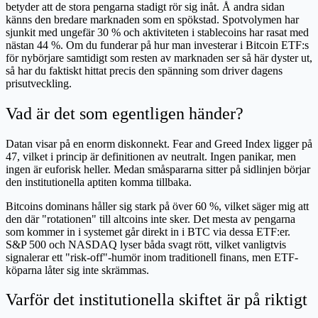
betyder att de stora pengarna stadigt rör sig inåt. Å andra sidan
känns den bredare marknaden som en spökstad. Spotvolymen har
sjunkit med ungefär 30 % och aktiviteten i stablecoins har rasat med
nästan 44 %. Om du funderar på hur man investerar i Bitcoin ETF:s
för nybörjare samtidigt som resten av marknaden ser så här dyster ut,
så har du faktiskt hittat precis den spänning som driver dagens
prisutveckling.
Vad är det som egentligen händer?
Datan visar på en enorm diskonnekt. Fear and Greed Index ligger på
47, vilket i princip är definitionen av neutralt. Ingen panikar, men
ingen är euforisk heller. Medan småspararna sitter på sidlinjen börjar
den institutionella aptiten komma tillbaka.
Bitcoins dominans håller sig stark på över 60 %, vilket säger mig att
den där "rotationen" till altcoins inte sker. Det mesta av pengarna
som kommer in i systemet går direkt in i BTC via dessa ETF:er.
S&P 500 och NASDAQ lyser båda svagt rött, vilket vanligtvis
signalerar ett "risk-off"-humör inom traditionell finans, men ETF-
köparna låter sig inte skrämmas.
Varför det institutionella skiftet är på riktigt