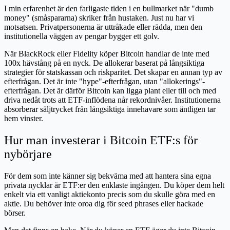
I min erfarenhet är den farligaste tiden i en bullmarket när "dumb
money" (småspararna) skriker från hustaken. Just nu har vi
motsatsen. Privatpersonerna är uttråkade eller rädda, men den
institutionella väggen av pengar bygger ett golv.
När BlackRock eller Fidelity köper Bitcoin handlar de inte med
100x hävstång på en nyck. De allokerar baserat på långsiktiga
strategier för statskassan och riskparitet. Det skapar en annan typ av
efterfrågan. Det är inte "hype"-efterfrågan, utan "allokerings"-
efterfrågan. Det är därför Bitcoin kan ligga plant eller till och med
driva nedåt trots att ETF-inflödena når rekordnivåer. Institutionerna
absorberar säljtrycket från långsiktiga innehavare som äntligen tar
hem vinster.
Hur man investerar i Bitcoin ETF:s för
nybörjare
För dem som inte känner sig bekväma med att hantera sina egna
privata nycklar är ETF:er den enklaste ingången. Du köper dem helt
enkelt via ett vanligt aktiekonto precis som du skulle göra med en
aktie. Du behöver inte oroa dig för seed phrases eller hackade
börser.