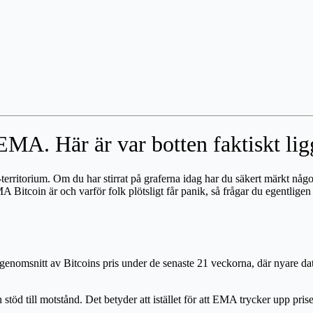
EMA. Här är var botten faktiskt lig
territorium. Om du har stirrat på graferna idag har du säkert märkt något
MA Bitcoin är och varför folk plötsligt får panik, så frågar du egentli
omsnitt av Bitcoins pris under de senaste 21 veckorna, där nyare data 
n stöd till motstånd. Det betyder att istället för att EMA trycker upp pri