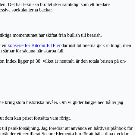
n. Det här tekniska brottet sker samtidigt som ett bredare
ressiva spekulanterna backar.
ktiga momentumet har skiftat från bullish till bearish.
t en
köpserie för Bitcoin-ETF:er
där institutionerna gick in tungt, men
 sårbar för sådana här skarpa fall.
ndex ligger på 38, vilket är neutralt, är den totala bristen på on-
e kring stora historiska nivåer. Om vi glider längre ned håller jag
t dem kan priset fortsätta vara rörigt.
 till panikförsäljning. Jag föredrar att använda en hårdvaruplånbok för
 använder ett certifierat Secure Element-chip för att hålla dina nycklar