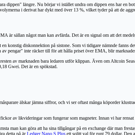
a dippen" längre. Nu börjar vi istället undra om dippen ens har en botte
h volymerna i derivat har dykt med över 13 %, vilket tyder på att de agg
EMA är sällan något man kan avfärda. Det är en signal om att det medelsi
ett en konstig diskonnektion på sistone. Som vi tidigare nämnde fanns de
av pengar" inte räcker till för att hålla priset över EMA, blir marknaden
esten av marknaden bara ledaren utför klippan. Även om Altcoin Season I
 0,18 Gwei. Det är en spökstad.
åsparare älskar jämna siffror, och vi ser oftast många köporder klustrad
ra fickor av likvideringar som fungerar som magneter. Innan vi har rensat u
sämsta man kan göra att ha sina tillgångar på en exchange där man frestas
göra detta på är
Ledger Nano S Plus
ett solitt val för runt 79 dollar. Den