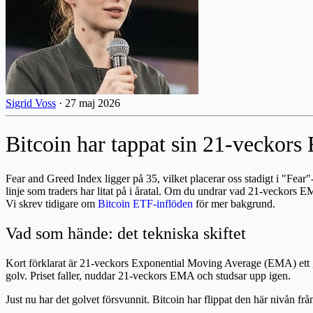
Sigrid Voss
·
27 maj 2026
Bitcoin har tappat sin 21-veckors 
Fear and Greed Index ligger på 35, vilket placerar oss stadigt i "Fear"-
linje som traders har litat på i åratal. Om du undrar vad 21-veckors E
Vi skrev tidigare om
Bitcoin ETF-inflöden
för mer bakgrund.
Vad som hände: det tekniska skiftet
Kort förklarat är 21-veckors Exponential Moving Average (EMA) ett gen
golv. Priset faller, nuddar 21-veckors EMA och studsar upp igen.
Just nu har det golvet försvunnit. Bitcoin har flippat den här nivån frå