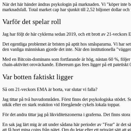
När det här händer ändras psykologin på marknaden. Vi "köper inte bar
marknadsfall. Total market cap har sjunkit till 2,52 biljoner dollar oc
Varför det spelar roll
Jag har följt de här cyklerna sedan 2019, och ett brott av 21-veckors 
Det egentliga problemet är bristen på aptit hos småspararna. Vi har s
den vanliga människan gjorde det inte. När den institutionella "väggen 
Med en Bitcoin-dominans som fortfarande är hög, nästan 60 %, följer r
chain-aktivitet oroväckande. Ethereum gas fees ligger på ett patetiskt
Var botten faktiskt ligger
Så om 21-veckors EMA är borta, var slutar vi falla?
Jag tittar på två huvudområden. Först finns det psykologiska stödet. Sm
utkik efter en stark reaktion vid föregående cykels lokala toppar.
För det andra tittar jag på likviditetszonerna i graferna. Det finns sto
En sak jag lärt mig är att under sådana här perioder av "Fear" är det 
att få bort mina coins från nätet. Om du letar efter ett prisvärt sätt att 