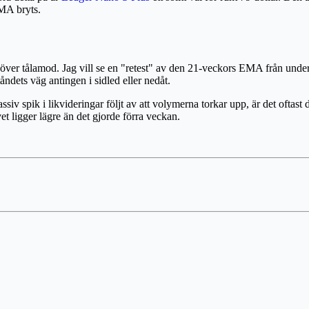
EMA bryts.
ehöver tålamod. Jag vill se en "retest" av den 21-veckors EMA från under
åndets väg antingen i sidled eller nedåt.
v spik i likvideringar följt av att volymerna torkar upp, är det oftast d
et ligger lägre än det gjorde förra veckan.