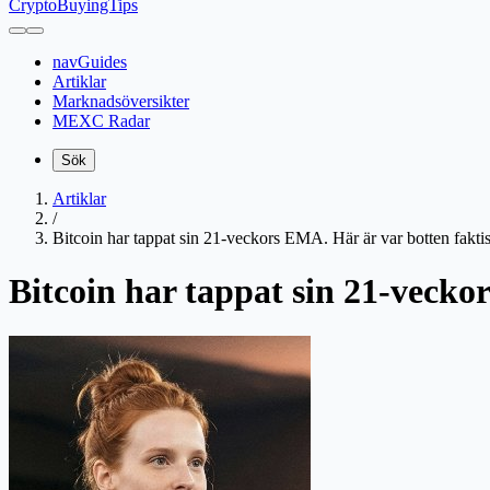
CryptoBuyingTips
navGuides
Artiklar
Marknadsöversikter
MEXC Radar
Sök
Artiklar
/
Bitcoin har tappat sin 21-veckors EMA. Här är var botten faktis
Bitcoin har tappat sin 21-vecko