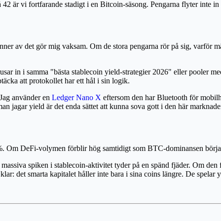
 42 är vi fortfarande stadigt i en Bitcoin-säsong. Pengarna flyter inte in
nner av det gör mig vaksam. Om de stora pengarna rör på sig, varför mär
sar in i samma "bästa stablecoin yield-strategier 2026" eller pooler med h
äcka att protokollet har ett hål i sin logik.
. Jag använder en
Ledger Nano X
eftersom den har Bluetooth för mobilh
n jagar yield är det enda sättet att kunna sova gott i den här marknade
 Om DeFi-volymen förblir hög samtidigt som BTC-dominansen börjar falla,
massiva spiken i stablecoin-aktivitet tyder på en spänd fjäder. Om den f
klar: det smarta kapitalet håller inte bara i sina coins längre. De spelar y