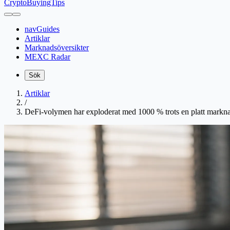
CryptoBuyingTips
navGuides
Artiklar
Marknadsöversikter
MEXC Radar
Sök
Artiklar
/
DeFi-volymen har exploderat med 1000 % trots en platt marknad