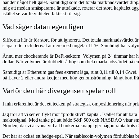
händer något helt galet. Samtidigt som det totala marknadsvärdet dip
mig att medan småspararna är uttråkade, roterar det stora kapitalet aggr
istället se var likviditeten faktiskt rör sig.
Vad säger datan egentligen
Siffrorna här är för stora för att ignorera. Det totala marknadsvärdet ä
släpar efter och derivat är nere med ungefär 11 %. Samtidigt har volym
Ännu mer chockerande är DeFi-sektorn. Volymen på 24 timmar har hoppa
dollar. När volymen är dubbelt så hög som hela marknadsvärdet på en en
Samtidigt är Ethereum gas fees extremt låga, runt 0,11 till 0,14 Gwei.
på Layer 2 eller andra kedjor med hög genomströmning, långt bort frå
Varför den här divergensen spelar roll
I min erfarenhet är det ett tecken på strategisk ompositionering när pr
Jag tror att vi ser en flykt mot "produktivt" kapital. Istället för att b
makrosignal. Med tanke på att både S&P 500 och NASDAQ visar små nedg
Norden, där vi är vana vid att bankerna knappt ger någon ränta trots rä
Det här är också ett hedge-spel. När stablecoin-volymen fördubblas betyde