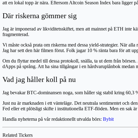
att en lokal topp är nära. Eftersom Altcoin Season Index bara ligger på
Där riskerna gömmer sig
Jag är imponerad av likviditetsskiftet, men att mainnet på ETH inte kä
fragmenterad.
Vi måste också prata om riskerna med dessa yield-strategier. När alla ru
Jag har sett den här filmen förut. Folk jagar 10 % ränta bara för att uppt
Om du flyttar medel till dessa protokoll, snälla, ta ut dem från börsen
dApps på språng. Att ha sina tillgångar i en hårdvaruplånbok medan ma
Vad jag håller koll på nu
Jag bevakar BTC-dominansen noga, som håller sig stabil kring 60,3 %.
Just nu är marknaden i ett vänteläge. Det neutrala sentimentet och den 
Fed eller ett plötsligt skifte i institutionella ETF-flöden. Men en sak är 
Handla nyheterna på vår redaktionellt utvalda börs:
Bybit
Related Tickers