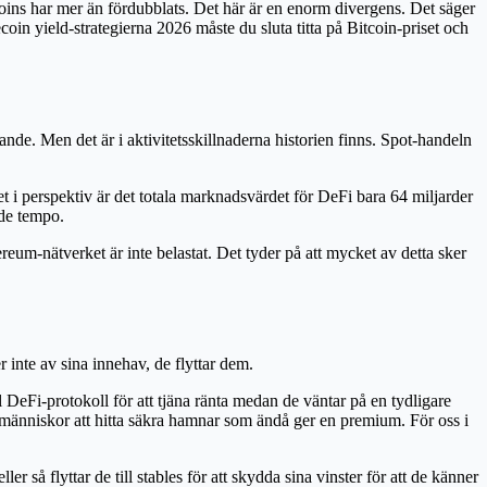
ins har mer än fördubblats. Det här är en enorm divergens. Det säger
coin yield-strategierna 2026 måste du sluta titta på Bitcoin-priset och
rande. Men det är i aktivitetsskillnaderna historien finns. Spot-handeln
 i perspektiv är det totala marknadsvärdet för DeFi bara 64 miljarder
nde tempo.
eum-nätverket är inte belastat. Det tyder på att mycket av detta sker
 inte av sina innehav, de flyttar dem.
ill DeFi-protokoll för att tjäna ränta medan de väntar på en tydligare
människor att hitta säkra hamnar som ändå ger en premium. För oss i
r så flyttar de till stables för att skydda sina vinster för att de känner