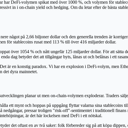
par har DeFi-volymen spikat med över 1000 %, och volymen för stableco
essivt in i on-chain yield och hedging. Om du letar efter de bästa stable
r nere något på 2,66 biljoner dollar och den generella trenden är korrige
en för stablecoins rusat med 113 % till över 416 miljarder dollar.
t över 1054 % och nått ungefär 125 miljarder dollar. För att sätta det
da dag betyder det att tillgångar byts, lånas ut och belånas i ett rasa
 Det är en konstig paradox. Vi har en explosion i DeFi-volym, men Ether
n det dyra mainnetet.
isutvecklingen planar ut men on-chain-volymen exploderar. Traders säljer
ara hålla ett mynt och hoppas på uppgång flyttar valarna sina stablecoins t
ångar, pressar troligen "risk-off"-sentimentet i traditionell finans 
ntehöjningar, är det här lockelsen med DeFi i ett nötskal.
r det oftast en av två saker: folk förbereder sig på att köpa dippen, elle