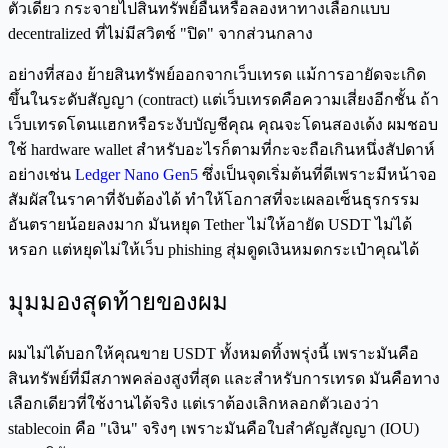
ตัวเดียว กระจายไปสินทรัพย์อื่นหรือลองหาทางเลือกแบบ
decentralized ที่ไม่มีสวิตช์ "ปิด" จากส่วนกลาง
อย่างที่สอง ย้ายสินทรัพย์ออกจากเว็บเทรด แม้การอายัดจะเกิด
ขึ้นในระดับสัญญา (contract) แต่เว็บเทรดคือความเสี่ยงอีกชั้น ถ้า
เว็บเทรดโดนแฮกหรือระงับบัญชีคุณ คุณจะโดนสองเด้ง ผมชอบ
ใช้ hardware wallet สำหรับอะไรก็ตามที่กะจะถือเกินหนึ่งสัปดาห์
อย่างเช่น
Ledger Nano Gen5
ซึ่งเป็นจุดเริ่มต้นที่ดีเพราะมีหน้าจอ
สัมผัสในราคาที่จับต้องได้ ทำให้โอกาสที่จะเผลอเซ็นธุรกรรม
อันตรายน้อยลงมาก มันหยุด Tether ไม่ให้อายัด USDT ไม่ได้
หรอก แต่หยุดไม่ให้เว็บ phishing สุ่มดูดเงินหมดกระเป๋าคุณได้
มุมมองสุดท้ายของผม
ผมไม่ได้บอกให้คุณขาย USDT ทั้งหมดทิ้งพรุ่งนี้ เพราะมันคือ
สินทรัพย์ที่มีสภาพคล่องสูงที่สุด และสำหรับการเทรด มันคือทาง
เลือกเดียวที่ใช้งานได้จริง แต่เราต้องเลิกหลอกตัวเองว่า
stablecoin คือ "เงิน" จริงๆ เพราะมันคือใบสำคัญสัญญา (IOU)