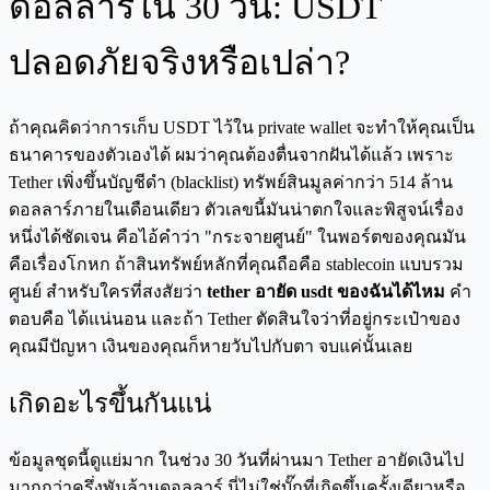
ดอลลาร์ใน 30 วัน: USDT
ปลอดภัยจริงหรือเปล่า?
ถ้าคุณคิดว่าการเก็บ USDT ไว้ใน private wallet จะทำให้คุณเป็น
ธนาคารของตัวเองได้ ผมว่าคุณต้องตื่นจากฝันได้แล้ว เพราะ
Tether เพิ่งขึ้นบัญชีดำ (blacklist) ทรัพย์สินมูลค่ากว่า 514 ล้าน
ดอลลาร์ภายในเดือนเดียว ตัวเลขนี้มันน่าตกใจและพิสูจน์เรื่อง
หนึ่งได้ชัดเจน คือไอ้คำว่า "กระจายศูนย์" ในพอร์ตของคุณมัน
คือเรื่องโกหก ถ้าสินทรัพย์หลักที่คุณถือคือ stablecoin แบบรวม
ศูนย์ สำหรับใครที่สงสัยว่า
tether อายัด usdt ของฉันได้ไหม
คำ
ตอบคือ ได้แน่นอน และถ้า Tether ตัดสินใจว่าที่อยู่กระเป๋าของ
คุณมีปัญหา เงินของคุณก็หายวับไปกับตา จบแค่นั้นเลย
เกิดอะไรขึ้นกันแน่
ข้อมูลชุดนี้ดูแย่มาก ในช่วง 30 วันที่ผ่านมา Tether อายัดเงินไป
มากกว่าครึ่งพันล้านดอลลาร์ นี่ไม่ใช่บั๊กที่เกิดขึ้นครั้งเดียวหรือ