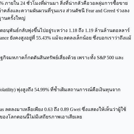
ายใน 24 ชั่วโมงที่ผ่านมา สิ่งที่น่ากลัวคือวอลลุ่มการซื้อขาย
คลั่งและความผันผวนที่รุนแรง ส่วนดัชนี Fear and Greed ร่วงลง
บฐานครั้งใหญ่
พันธ์กลับพุ่งขึ้นไปอยู่ระหว่าง 1.18 ถึง 1.19 ล้านล้านดอลลาร์
nce ยังคงสูงอยู่ที่ 55.43% แม้จะลดลงเล็กน้อย ซึ่งบอกเราว่าถึงแม้
ษฐกิจมหภาคก็กดดันสินทรัพย์เสี่ยงด้วย เพราะทั้ง S&P 500 และ
ility) พุ่งสูงถึง 54.99% ที่ซ้ำเติมสถานการณ์คือเงินทุนจาก
 ลดลงมาเหลือเพียง 0.63 ถึง 0.89 Gwei ซึ่งแสดงให้เห็นว่าผู้ใช้
งของโลกตอนนี้ไม่มีเสถียรภาพเอาเสียเลย