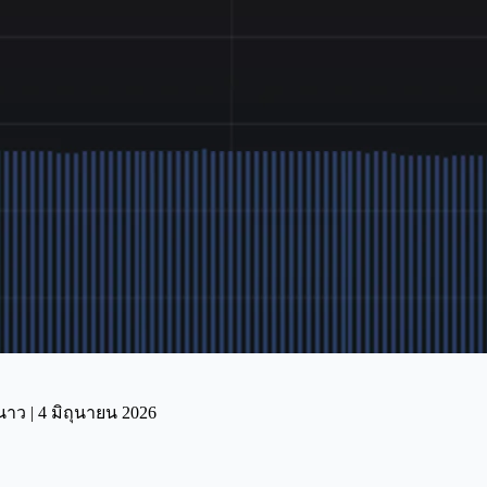
ว | 4 มิถุนายน 2026