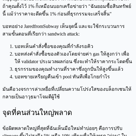
ถ้าคุณตั้งไว้ 1% ก็เหมือนบอกเครือข่ายว่า "ฉันยอมซื้อสินทรัพย์
นี้ แม้ว่าราคาจะดีดขึ้น 1% ก่อนที่ธุรกรรมจะเสร็จสิ้น"
บอทอย่าง JaredfromSubway เห็นจุดนี้ และจะใช้กระบวนการ
สามขั้นตอนที่เรียกว่า sandwich attack:
บอทเห็นคำสั่งซื้อของคุณที่กำลังรอคิว
บอทส่งคำสั่งซื้อของตัวเองโดยจ่ายค่า gas ให้สูงกว่า เพื่อ
ให้ validator ประมวลผลก่อน ซึ่งจะทำให้ราคากระโดดขึ้น
ธุรกรรมของคุณทำงานที่ราคาซึ่งถูกปั่นให้สูงขึ้นแล้ว
บอทขายเหรียญคืนเข้า pool ทันทีเพื่อโกยกำไร
มันคือวงจรการล่าเหยื่อที่เปลี่ยนความโปร่งใสของบล็อกเชนให้
กลายเป็นอาวุธมาโจมตีผู้ใช้
จุดที่คนส่วนใหญ่พลาด
ข้อผิดพลาดใหญ่ที่สุดที่ฉันเห็นมือใหม่ทำบ่อยๆ คือการปรับ
slippage ขึ้นไปสูงถึง 5% หรือ 10% เพียงเพื่อให้เทรด "ผ่าน" ใน