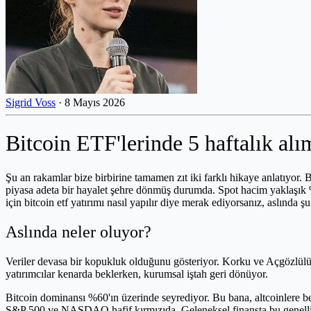
Sigrid Voss
·
8 Mayıs 2026
Bitcoin ETF'lerinde 5 haftalık alı
Şu an rakamlar bize birbirine tamamen zıt iki farklı hikaye anlatıyor. Bi
piyasa adeta bir hayalet şehre dönmüş durumda. Spot hacim yaklaşık %
için bitcoin etf yatırımı nasıl yapılır diye merak ediyorsanız, aslında 
Aslında neler oluyor?
Veriler devasa bir kopukluk olduğunu gösteriyor. Korku ve Açgözlülü
yatırımcılar kenarda beklerken, kurumsal iştah geri dönüyor.
Bitcoin dominansı %60'ın üzerinde seyrediyor. Bu bana, altcoinlere 
S&P 500 ve NASDAQ hafif kırmızıda. Geleneksel finansta bu genellik