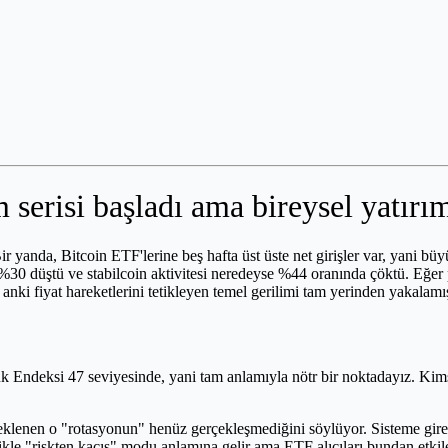
m serisi başladı ama bireysel yatırı
r yanda, Bitcoin ETF'lerine beş hafta üst üste net girişler var, yani büyük
30 düştü ve stabilcoin aktivitesi neredeyse %44 oranında çöktü. Eğer p
şu anki fiyat hareketlerini tetikleyen temel gerilimi tam yerinden yakalamı
k Endeksi 47 seviyesinde, yani tam anlamıyla nötr bir noktadayız. Kim
beklenen o "rotasyonun" henüz gerçekleşmediğini söylüyor. Sisteme gire
le "riskten kaçış" modu anlamına gelir ama ETF alıcıları bundan etki