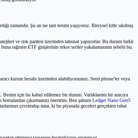
dığı zamandır. Şu an ise tam tersini yaşıyoruz. Bireysel kitle sıkılmış
jileri ve risk paritesi üzerinden tahsisat yapıyorlar. Bu durum farklı
in, buna rağmen ETF girişlerinin rekor seriler yakalamasının sebebi bu.
ir aracı kurum hesabı üzerinden alabiliyorsunuz. Seed phrase'ler veya
z. Benim için bu kabul edilemez bir durum. Varlıklarımı bir aracıya
rı borsalardan çıkarmanızı öneririm. Ben şahsen
Ledger Nano Gen5
arınızı çevrimdışı tutar, ki bu piyasada geceleri gerçekten rahat
hareket ettirmeyi tamamen bıraktıklarını gösteriyor.