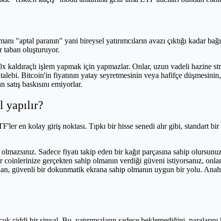
ı "aptal paranın" yani bireysel yatırımcıların avazı çıktığı kadar bağır
 taban oluşturuyor.
 kaldıraçlı işlem yapmak için yapmazlar. Onlar, uzun vadeli hazine strate
s" talebi. Bitcoin'in fiyatının yatay seyretmesinin veya hafifçe düşmesin
 satış baskısını emiyorlar.
l yapılır?
'ler en kolay giriş noktası. Tıpkı bir hisse senedi alır gibi, standart b
 olmazsınız. Sadece fiyatı takip eden bir kağıt parçasına sahip olursunu
 coinlerinize gerçekten sahip olmanın verdiği güveni istiyorsanız, onla
, güvenli bir dokunmatik ekrana sahip olmanın uygun bir yolu. Anahtarl
k ciddi bir sinyal. Bu, yatırımcıların sadece beklemediğini, paralarını 