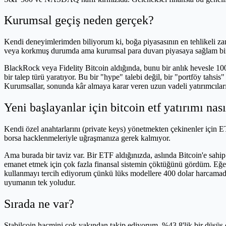
Kurumsal geçiş neden gerçek?
Kendi deneyimlerimden biliyorum ki, boğa piyasasının en tehlikeli zaman
veya korkmuş durumda ama kurumsal para duvarı piyasaya sağlam bir
BlackRock veya Fidelity Bitcoin aldığında, bunu bir anlık hevesle 100x
bir talep türü yaratıyor. Bu bir "hype" talebi değil, bir "portföy tahsi
Kurumsallar, sonunda kâr almaya karar veren uzun vadeli yatırımcıların
Yeni başlayanlar için bitcoin etf yatırımı nası
Kendi özel anahtarlarını (private keys) yönetmekten çekinenler için ETF
borsa hacklenmeleriyle uğraşmanıza gerek kalmıyor.
Ama burada bir taviz var. Bir ETF aldığınızda, aslında Bitcoin'e sahip
emanet etmek için çok fazla finansal sistemin çöktüğünü gördüm. Eğer
kullanmayı tercih ediyorum çünkü lüks modellere 400 dolar harcamadan
uyumanın tek yoludur.
Sırada ne var?
Stabilcoin hacmini çok yakından takip ediyorum. %43,8'lik bir düşüş ço