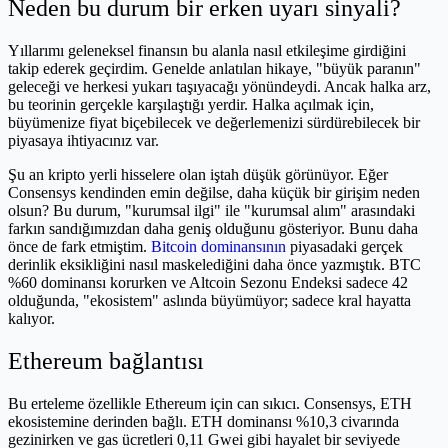
Neden bu durum bir erken uyarı sinyali?
Yıllarımı geleneksel finansın bu alanla nasıl etkileşime girdiğini
takip ederek geçirdim. Genelde anlatılan hikaye, "büyük paranın"
geleceği ve herkesi yukarı taşıyacağı yönündeydi. Ancak halka arz,
bu teorinin gerçekle karşılaştığı yerdir. Halka açılmak için,
büyümenize fiyat biçebilecek ve değerlemenizi sürdürebilecek bir
piyasaya ihtiyacınız var.
Şu an kripto yerli hisselere olan iştah düşük görünüyor. Eğer
Consensys kendinden emin değilse, daha küçük bir girişim neden
olsun? Bu durum, "kurumsal ilgi" ile "kurumsal alım" arasındaki
farkın sandığımızdan daha geniş olduğunu gösteriyor. Bunu daha
önce de fark etmiştim.
Bitcoin dominansının
piyasadaki gerçek
derinlik eksikliğini nasıl maskelediğini daha önce yazmıştık. BTC
%60 dominansı korurken ve Altcoin Sezonu Endeksi sadece 42
olduğunda, "ekosistem" aslında büyümüyor; sadece kral hayatta
kalıyor.
Ethereum bağlantısı
Bu erteleme özellikle Ethereum için can sıkıcı. Consensys, ETH
ekosistemine derinden bağlı. ETH dominansı %10,3 civarında
gezinirken ve gas ücretleri 0,11 Gwei gibi hayalet bir seviyede