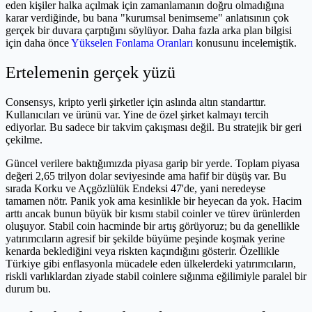
eden kişiler halka açılmak için zamanlamanın doğru olmadığına
karar verdiğinde, bu bana "kurumsal benimseme" anlatısının çok
gerçek bir duvara çarptığını söylüyor. Daha fazla arka plan bilgisi
için daha önce
Yükselen Fonlama Oranları
konusunu incelemiştik.
Ertelemenin gerçek yüzü
Consensys, kripto yerli şirketler için aslında altın standarttır.
Kullanıcıları ve ürünü var. Yine de özel şirket kalmayı tercih
ediyorlar. Bu sadece bir takvim çakışması değil. Bu stratejik bir geri
çekilme.
Güncel verilere baktığımızda piyasa garip bir yerde. Toplam piyasa
değeri 2,65 trilyon dolar seviyesinde ama hafif bir düşüş var. Bu
sırada Korku ve Açgözlülük Endeksi 47'de, yani neredeyse
tamamen nötr. Panik yok ama kesinlikle bir heyecan da yok. Hacim
arttı ancak bunun büyük bir kısmı stabil coinler ve türev ürünlerden
oluşuyor. Stabil coin hacminde bir artış görüyoruz; bu da genellikle
yatırımcıların agresif bir şekilde büyüme peşinde koşmak yerine
kenarda beklediğini veya riskten kaçındığını gösterir. Özellikle
Türkiye gibi enflasyonla mücadele eden ülkelerdeki yatırımcıların,
riskli varlıklardan ziyade stabil coinlere sığınma eğilimiyle paralel bir
durum bu.