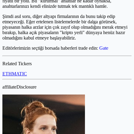
fiyatlı bir yolu. Bu "kurumsal" anlatılar ne kadar oynaksa,
anahtarlarınızı kendi elinizde tutmak tek mantıklı hamle.
Şimdi asıl soru, diğer altyapı firmalarının da bunu takip edip
etmeyeceği. Eğer ertelenen listelemelerde bir dalga görürsek,
piyasanın halka arzlar için çok zayıf olup olmadığını merak etmeyi
bırakıp, halka açık piyasaların "kripto yerli" dünyaya henüz hazır
olmadığını kabul etmeye başlayabiliriz.
Editörlerimizin seçtiği borsada haberleri trade edin:
Gate
Related Tickers
ETH
MATIC
affiliateDisclosure