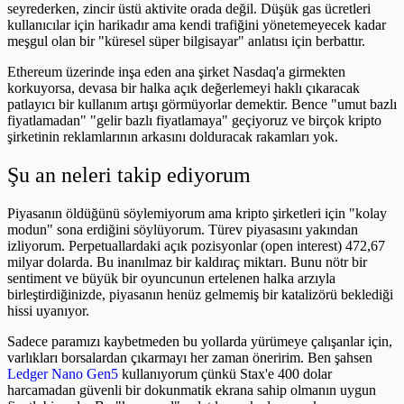
seyrederken, zincir üstü aktivite orada değil. Düşük gas ücretleri
kullanıcılar için harikadır ama kendi trafiğini yönetemeyecek kadar
meşgul olan bir "küresel süper bilgisayar" anlatısı için berbattır.
Ethereum üzerinde inşa eden ana şirket Nasdaq'a girmekten
korkuyorsa, devasa bir halka açık değerlemeyi haklı çıkaracak
patlayıcı bir kullanım artışı görmüyorlar demektir. Bence "umut bazlı
fiyatlamadan" "gelir bazlı fiyatlamaya" geçiyoruz ve birçok kripto
şirketinin reklamlarının arkasını dolduracak rakamları yok.
Şu an neleri takip ediyorum
Piyasanın öldüğünü söylemiyorum ama kripto şirketleri için "kolay
modun" sona erdiğini söylüyorum. Türev piyasasını yakından
izliyorum. Perpetuallardaki açık pozisyonlar (open interest) 472,67
milyar dolarda. Bu inanılmaz bir kaldıraç miktarı. Bunu nötr bir
sentiment ve büyük bir oyuncunun ertelenen halka arzıyla
birleştirdiğinizde, piyasanın henüz gelmemiş bir katalizörü beklediği
hissi uyanıyor.
Sadece paramızı kaybetmeden bu yollarda yürümeye çalışanlar için,
varlıkları borsalardan çıkarmayı her zaman öneririm. Ben şahsen
Ledger Nano Gen5
kullanıyorum çünkü Stax'e 400 dolar
harcamadan güvenli bir dokunmatik ekrana sahip olmanın uygun