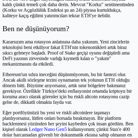
kaldı çünkü temeli çok daha derin. Mevcut "Korku" sentimentinden
(Korku ve Açgözlülük Endeksi şu an 24) piyasa kurtuldukça,
kaliteye kaçış eğilimi yatırımcıları tekrar ETH'ye itebilir.
Ben ne düşünüyorum?
Kararsızım ama rotasyon anlatısına daha yakınım. Yeni zincirlerin
teknolojisi beni etkiliyor fakat ETH'nin tokenomikleri artık biraz
sıkıcı gelmeye başladı. Proof of Stake geçişi oyunu değiştirdi ama
DeFi yazının zirvesinde varlığı kıymetli kılan o "yakım"
mekanizmasını da etkiledi.
Ethereum'un sıfıra ineceğini düşünmüyorum, bu bir fantezi olur.
Ancak akıllı sözleşme tezini oynamanın tek yolunun ETH olduğu
dönem bitti. Büyüme arıyorsanız, artık sınır bölgelere bakmanız
gerekiyor. Özellikle Türkiye'deki enflasyonist ortamda kriptoyu bir
koruma aracı olarak görenler için bu riskli altcoin rotasyonu cazip
gelse de, dikkatli olmakta fayda var.
Eğer portföyünüzü bu yeni ve riskli altcoinlere taşımayı
planlıyorsanız, lütfen onları borsada bırakmayın. Bir platform
hacklenmesi yüzünden her şeyini kaybeden çok insan gördüm. Ben
kişisel olarak
Ledger Nano Gen5
kullanıyorum; çünkü Stax'e 400
dolar harcamadan güvenli bir dokunmatik ekrana sahip olmanın en