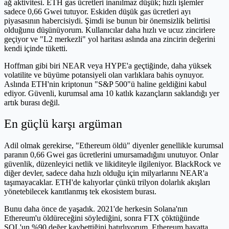
ağ aktivitesi. ETH gas ücretleri inanılmaz düşük; hızlı işlemler
sadece 0,66 Gwei tutuyor. Eskiden düşük gas ücretleri ayı
piyasasının habercisiydi. Şimdi ise bunun bir önemsizlik belirtisi
olduğunu düşünüyorum. Kullanıcılar daha hızlı ve ucuz zincirlere
geçiyor ve "L2 merkezli" yol haritası aslında ana zincirin değerini
kendi içinde tüketti.
Hoffman gibi biri NEAR veya HYPE'a geçtiğinde, daha yüksek
volatilite ve büyüme potansiyeli olan varlıklara bahis oynuyor.
Aslında ETH'nin kriptonun "S&P 500"ü haline geldiğini kabul
ediyor. Güvenli, kurumsal ama 10 katlık kazançların saklandığı yer
artık burası değil.
En güçlü karşı argüman
Adil olmak gerekirse, "Ethereum öldü" diyenler genellikle kurumsal
paranın 0,66 Gwei gas ücretlerini umursamadığını unutuyor. Onlar
güvenlik, düzenleyici netlik ve likiditeyle ilgileniyor. BlackRock ve
diğer devler, sadece daha hızlı olduğu için milyarlarını NEAR'a
taşımayacaklar. ETH'de kalıyorlar çünkü trilyon dolarlık akışları
yönetebilecek kanıtlanmış tek ekosistem burası.
Bunu daha önce de yaşadık. 2021'de herkesin Solana'nın
Ethereum'u öldüreceğini söylediğini, sonra FTX çöktüğünde
SOL'un %90 değer kaybettiğini hatırlıyorum. Ethereum hayatta