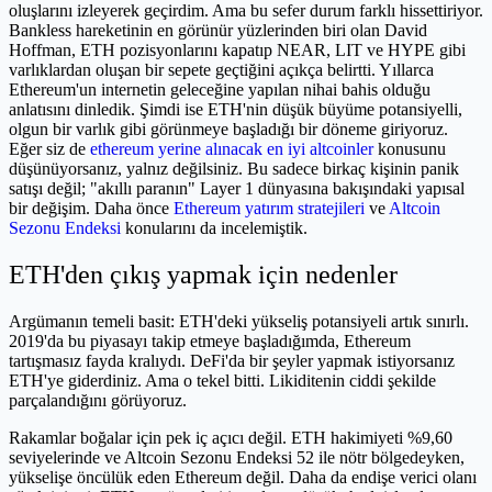
oluşlarını izleyerek geçirdim. Ama bu sefer durum farklı hissettiriyor.
Bankless hareketinin en görünür yüzlerinden biri olan David
Hoffman, ETH pozisyonlarını kapatıp NEAR, LIT ve HYPE gibi
varlıklardan oluşan bir sepete geçtiğini açıkça belirtti. Yıllarca
Ethereum'un internetin geleceğine yapılan nihai bahis olduğu
anlatısını dinledik. Şimdi ise ETH'nin düşük büyüme potansiyelli,
olgun bir varlık gibi görünmeye başladığı bir döneme giriyoruz.
Eğer siz de
ethereum yerine alınacak en iyi altcoinler
konusunu
düşünüyorsanız, yalnız değilsiniz. Bu sadece birkaç kişinin panik
satışı değil; "akıllı paranın" Layer 1 dünyasına bakışındaki yapısal
bir değişim. Daha önce
Ethereum yatırım stratejileri
ve
Altcoin
Sezonu Endeksi
konularını da incelemiştik.
ETH'den çıkış yapmak için nedenler
Argümanın temeli basit: ETH'deki yükseliş potansiyeli artık sınırlı.
2019'da bu piyasayı takip etmeye başladığımda, Ethereum
tartışmasız fayda kralıydı. DeFi'da bir şeyler yapmak istiyorsanız
ETH'ye giderdiniz. Ama o tekel bitti. Likiditenin ciddi şekilde
parçalandığını görüyoruz.
Rakamlar boğalar için pek iç açıcı değil. ETH hakimiyeti %9,60
seviyelerinde ve Altcoin Sezonu Endeksi 52 ile nötr bölgedeyken,
yükselişe öncülük eden Ethereum değil. Daha da endişe verici olanı