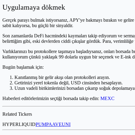
Uygulamaya dökmek
Gerçek parayı bulmak istiyorsanız, APY'ye bakmayı bırakın ve gelire o
sabit kalıyorsa, bu güçlü bir sinyaldir.
Son zamanlarda DeFi hacmindeki kaymaları takip ediyorum ve sermay
belirttiğim gibi, eski devlerden ciddi çıkışlar gördük. Para, verimlili
Varlıklarınızı bu protokollere taşımaya başladıysanız, onları borsada
kullanıyorum çünkü yaklaşık 99 dolarla uygun bir seçenek ve E-ink dok
Bugün başlamak için:
Kanıtlanmış bir gelir akışı olan protokolleri arayın.
Getirinizi yerel tokenla değil, USD cinsinden hesaplayın.
Uzun vadeli birikimlerinizi borsadan çıkarıp soğuk depolamaya 
Haberleri editörlerimizin seçtiği borsada takip edin:
MEXC
Related Tickers
HYPERLIQUID
PUMP
AAVE
UNI