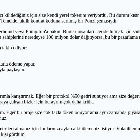
ızı kilitlediğiniz için size kendi yerel tokenını veriyordu. Bu durum kısı
 Temelde, akıllı kontrat koduna sarılmış bir Ponzi şemasıydı.
rliquid veya Pump.fun'a bakın. Bunlar insanları içeride tutmak için sade
n sahiplerine neredeyse 100 milyon dolar dağıtıyorsa, bu bir pazarlama n
 takip ediyor:
larla ödeme yapar.
la paylaşılır.
tırımla karıştırmak. Eğer bir protokol %50 getiri sunuyor ama size de
aya çalışan bizler için bu ayrım çok daha kritik.
um. Eğer bir proje size çok fazla token ödüyor ama aynı zamanda piyasa
nuz.
etirileri almanız için fonlarınızı aylarca kilitlemenizi istiyor. Volatili
k kişi gördüm.