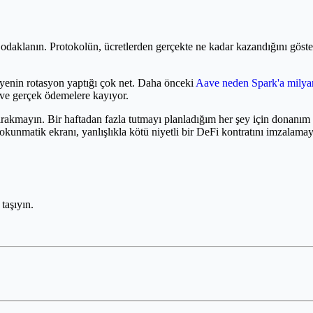
daklanın. Protokolün, ücretlerden gerçekte ne kadar kazandığını göstere
enin rotasyon yaptığı çok net. Daha önceki
Aave neden Spark'a milyar
ğe ve gerçek ödemelere kayıyor.
 bırakmayın. Bir haftadan fazla tutmayı planladığım her şey için donan
unmatik ekranı, yanlışlıkla kötü niyetli bir DeFi kontratını imzalamayı
taşıyın.