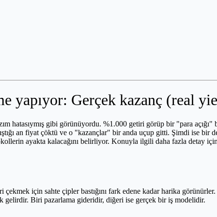
e yapıyor: Gerçek kazanç (real yie
yazım hatasıymış gibi görünüyordu. %1.000 getiri görüp bir "para açığ
ıştığı an fiyat çöktü ve o "kazançlar" bir anda uçup gitti. Şimdi ise bir
kollerin ayakta kalacağını belirliyor. Konuyla ilgili daha fazla detay i
eri çekmek için sahte çipler bastığını fark edene kadar harika görünürle
 gelirdir. Biri pazarlama gideridir, diğeri ise gerçek bir iş modelidir.