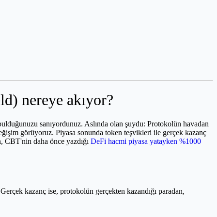
ld) nereye akıyor?
ı" bulduğunuzu sanıyordunuz. Aslında olan şuydu: Protokolün havadan
 değişim görüyoruz. Piyasa sonunda token teşvikleri ile gerçek kazanç
çin, CBT'nin daha önce yazdığı
DeFi hacmi piyasa yatayken %1000
r. Gerçek kazanç ise, protokolün gerçekten kazandığı paradan,