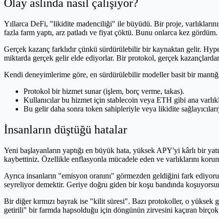
Olay aslında nasıl çalışıyor?
Yıllarca DeFi, "likidite madenciliği" ile büyüdü. Bir proje, varlıkların
fazla farm yaptı, arz patladı ve fiyat çöktü. Bunu onlarca kez gördüm.
Gerçek kazanç farklıdır çünkü sürdürülebilir bir kaynaktan gelir. Hype
miktarda gerçek gelir elde ediyorlar. Bir protokol, gerçek kazançlarda
Kendi deneyimlerime göre, en sürdürülebilir modeller basit bir mantığı
Protokol bir hizmet sunar (işlem, borç verme, takas).
Kullanıcılar bu hizmet için stablecoin veya ETH gibi ana varlık
Bu gelir daha sonra token sahipleriyle veya likidite sağlayıcılarıy
İnsanların düştüğü hatalar
Yeni başlayanların yaptığı en büyük hata, yüksek APY'yi kârlı bir ya
kaybettiniz. Özellikle enflasyonla mücadele eden ve varlıklarını korum
Ayrıca insanların "emisyon oranını" görmezden geldiğini fark ediyor
seyreliyor demektir. Geriye doğru giden bir koşu bandında koşuyorsu
Bir diğer kırmızı bayrak ise "kilit süresi". Bazı protokoller, o yüksek g
getirili" bir farmda hapsolduğu için döngünün zirvesini kaçıran birço