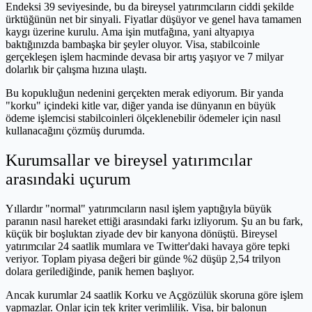
Endeksi 39 seviyesinde, bu da bireysel yatırımcıların ciddi şekilde
ürktüğünün net bir sinyali. Fiyatlar düşüyor ve genel hava tamamen
kaygı üzerine kurulu. Ama işin mutfağına, yani altyapıya
baktığınızda bambaşka bir şeyler oluyor. Visa, stabilcoinle
gerçekleşen işlem hacminde devasa bir artış yaşıyor ve 7 milyar
dolarlık bir çalışma hızına ulaştı.
Bu kopukluğun nedenini gerçekten merak ediyorum. Bir yanda
"korku" içindeki kitle var, diğer yanda ise dünyanın en büyük
ödeme işlemcisi stabilcoinleri ölçeklenebilir ödemeler için nasıl
kullanacağını çözmüş durumda.
Kurumsallar ve bireysel yatırımcılar
arasındaki uçurum
Yıllardır "normal" yatırımcıların nasıl işlem yaptığıyla büyük
paranın nasıl hareket ettiği arasındaki farkı izliyorum. Şu an bu fark,
küçük bir boşluktan ziyade dev bir kanyona dönüştü. Bireysel
yatırımcılar 24 saatlik mumlara ve Twitter'daki havaya göre tepki
veriyor. Toplam piyasa değeri bir günde %2 düşüp 2,54 trilyon
dolara gerilediğinde, panik hemen başlıyor.
Ancak kurumlar 24 saatlik Korku ve Açgözülük skoruna göre işlem
yapmazlar. Onlar için tek kriter verimlilik. Visa, bir balonun