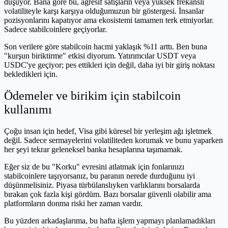
düşüyor. Bana göre bu, agresif satışların veya yüksek frekanslı
volatiliteyle karşı karşıya olduğumuzun bir göstergesi. İnsanlar
pozisyonlarını kapatıyor ama ekosistemi tamamen terk etmiyorlar.
Sadece stabilcoinlere geçiyorlar.
Son verilere göre stabilcoin hacmi yaklaşık %11 arttı. Ben buna
"kurşun biriktirme" etkisi diyorum. Yatırımcılar USDT veya
USDC'ye geçiyor; pes ettikleri için değil, daha iyi bir giriş noktası
bekledikleri için.
Ödemeler ve birikim için stabilcoin
kullanımı
Çoğu insan için hedef, Visa gibi küresel bir yerleşim ağı işletmek
değil. Sadece sermayelerini volatiliteden korumak ve bunu yaparken
her şeyi tekrar geleneksel banka hesaplarına taşımamak.
Eğer siz de bu "Korku" evresini atlatmak için fonlarınızı
stabilcoinlere taşıyorsanız, bu paranın nerede durduğunu iyi
düşünmelisiniz. Piyasa türbülanslıyken varlıklarını borsalarda
bırakan çok fazla kişi gördüm. Bazı borsalar güvenli olabilir ama
platformların donma riski her zaman vardır.
Bu yüzden arkadaşlarıma, bu hafta işlem yapmayı planlamadıkları