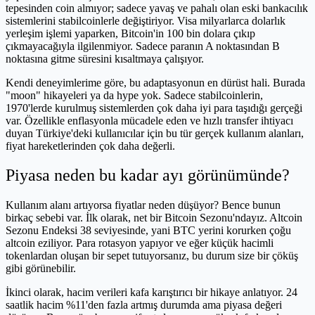
tepesinden coin almıyor; sadece yavaş ve pahalı olan eski bankacılık
sistemlerini stabilcoinlerle değiştiriyor. Visa milyarlarca dolarlık
yerleşim işlemi yaparken, Bitcoin'in 100 bin dolara çıkıp
çıkmayacağıyla ilgilenmiyor. Sadece paranın A noktasından B
noktasına gitme süresini kısaltmaya çalışıyor.
Kendi deneyimlerime göre, bu adaptasyonun en dürüst hali. Burada
"moon" hikayeleri ya da hype yok. Sadece stabilcoinlerin,
1970'lerde kurulmuş sistemlerden çok daha iyi para taşıdığı gerçeği
var. Özellikle enflasyonla mücadele eden ve hızlı transfer ihtiyacı
duyan Türkiye'deki kullanıcılar için bu tür gerçek kullanım alanları,
fiyat hareketlerinden çok daha değerli.
Piyasa neden bu kadar ayı görünümünde?
Kullanım alanı artıyorsa fiyatlar neden düşüyor? Bence bunun
birkaç sebebi var. İlk olarak, net bir Bitcoin Sezonu'ndayız. Altcoin
Sezonu Endeksi 38 seviyesinde, yani BTC yerini korurken çoğu
altcoin eziliyor. Para rotasyon yapıyor ve eğer küçük hacimli
tokenlardan oluşan bir sepet tutuyorsanız, bu durum size bir çöküş
gibi görünebilir.
İkinci olarak, hacim verileri kafa karıştırıcı bir hikaye anlatıyor. 24
saatlik hacim %11'den fazla artmış durumda ama piyasa değeri