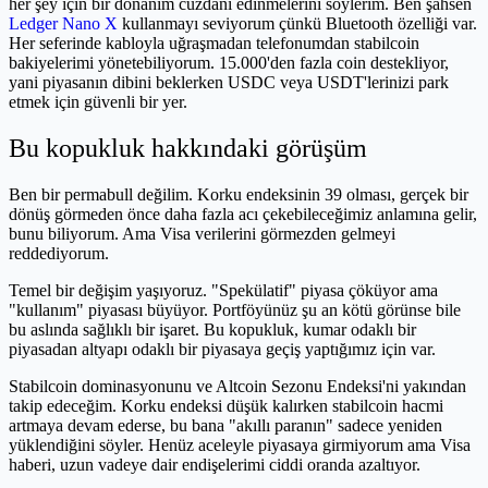
her şey için bir donanım cüzdanı edinmelerini söylerim. Ben şahsen
Ledger Nano X
kullanmayı seviyorum çünkü Bluetooth özelliği var.
Her seferinde kabloyla uğraşmadan telefonumdan stabilcoin
bakiyelerimi yönetebiliyorum. 15.000'den fazla coin destekliyor,
yani piyasanın dibini beklerken USDC veya USDT'lerinizi park
etmek için güvenli bir yer.
Bu kopukluk hakkındaki görüşüm
Ben bir permabull değilim. Korku endeksinin 39 olması, gerçek bir
dönüş görmeden önce daha fazla acı çekebileceğimiz anlamına gelir,
bunu biliyorum. Ama Visa verilerini görmezden gelmeyi
reddediyorum.
Temel bir değişim yaşıyoruz. "Spekülatif" piyasa çöküyor ama
"kullanım" piyasası büyüyor. Portföyünüz şu an kötü görünse bile
bu aslında sağlıklı bir işaret. Bu kopukluk, kumar odaklı bir
piyasadan altyapı odaklı bir piyasaya geçiş yaptığımız için var.
Stabilcoin dominasyonunu ve Altcoin Sezonu Endeksi'ni yakından
takip edeceğim. Korku endeksi düşük kalırken stabilcoin hacmi
artmaya devam ederse, bu bana "akıllı paranın" sadece yeniden
yüklendiğini söyler. Henüz aceleyle piyasaya girmiyorum ama Visa
haberi, uzun vadeye dair endişelerimi ciddi oranda azaltıyor.