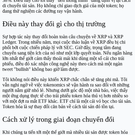
38%. Điều này cho tôi thấy "tiền thông minh" đang định vị lại cách
di chuyển tài sản. Họ không chỉ giao dịch giá của một token; họ
đang thử nghiệm các đường ray vận hành.
Điều này thay đổi gì cho thị trường
Sự hợp tác này thay đổi hoàn toàn câu chuyện về XRP và XRP
Ledger. Trong nhiều năm, mọi cuộc thảo luận về XRP đều bị chi
phối bởi cuộc chiến pháp lý với SEC. Giờ đây, trọng tâm đang
chuyển sang tiện ích của nó như một lớp quyết toán. Nếu ngân hàng
lớn nhất thế giới cảm thấy thoải mái khi dùng một sổ cái cho trái
phiếu, điều đó xác nhận công nghệ này theo cách mà một ngàn
tweet "bullish" không bao giờ làm được.
Tôi không nói điều này khiến XRP chắc chắn sẽ tăng phi mã. Tôi
vẫn nghi ngờ về việc tokenomics sẽ vận hành ra sao đối với những
người nắm giữ nhỏ lẻ. Nhưng dưới góc độ một nhà báo, việc thấy
một ứng dụng thực tế cho trái phiếu token hóa thú vị hơn nhiều so
với một đợt ra mắt ETF khác. ETF chỉ là một cái vỏ bọc cho tài sản.
Token hóa là sự thay đổi căn bản về cách tài sản đó tồn tại.
Cách xử lý trong giai đoạn chuyển đổi
Khi chúng ta tiến tới một thế giới mà nhiều tài sản được token hóa