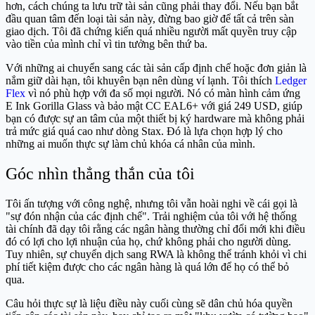
hơn, cách chúng ta lưu trữ tài sản cũng phải thay đổi. Nếu bạn bắt
đầu quan tâm đến loại tài sản này, đừng bao giờ để tất cả trên sàn
giao dịch. Tôi đã chứng kiến quá nhiều người mất quyền truy cập
vào tiền của mình chỉ vì tin tưởng bên thứ ba.
Với những ai chuyển sang các tài sản cấp định chế hoặc đơn giản là
nắm giữ dài hạn, tôi khuyên bạn nên dùng ví lạnh. Tôi thích
Ledger
Flex
vì nó phù hợp với đa số mọi người. Nó có màn hình cảm ứng
E Ink Gorilla Glass và bảo mật CC EAL6+ với giá 249 USD, giúp
bạn có được sự an tâm của một thiết bị ký hardware mà không phải
trả mức giá quá cao như dòng Stax. Đó là lựa chọn hợp lý cho
những ai muốn thực sự làm chủ khóa cá nhân của mình.
Góc nhìn thẳng thắn của tôi
Tôi ấn tượng với công nghệ, nhưng tôi vẫn hoài nghi về cái gọi là
"sự đón nhận của các định chế". Trải nghiệm của tôi với hệ thống
tài chính đã dạy tôi rằng các ngân hàng thường chỉ đổi mới khi điều
đó có lợi cho lợi nhuận của họ, chứ không phải cho người dùng.
Tuy nhiên, sự chuyển dịch sang RWA là không thể tránh khỏi vì chi
phí tiết kiệm được cho các ngân hàng là quá lớn để họ có thể bỏ
qua.
Câu hỏi thực sự là liệu điều này cuối cùng sẽ dân chủ hóa quyền