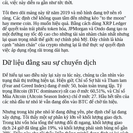
cái, việc này diễn ra gần như tức thời.
Tôi theo dõi mảng này từ năm 2019 và mô hình đang trở nên rõ
ràng. Các định chế không quan tâm đến những kèo "to the moon"
hay meme coin. Họ muốn hiệu quả. Bằng cách dùng XRP Ledger
để quyết toán trái phiếu token hóa, JPMorgan và Ondo đang tạo ra
một đường ray tốc độ cao cho những tài sản nhàm chán nhất nhưng
lại quan trọng nhất thế giới: nợ chính phủ Mỹ. Đây chính là khía
cạnh "nhàm chán" của crypto nhưng lại là thứ thực sự quyết định
việc áp dụng rộng rãi trong dài hạn.
Dữ liệu đằng sau sự chuyển dịch
Để hiểu tại sao điều này lại xảy ra lúc này, chúng ta cần nhìn vào
trạng thái thị trường hiện tại. Hiện giờ, Chỉ số Sợ hãi và Tham lam
(Fear and Greed Index) đang ở mức 50, hoàn toàn trung lập. Tỷ
trọng Bitcoin (BTC dominance) rất cao ở mức 60,51%, và Chỉ số
Mùa Altcoin (Altcoin Season Index) chỉ ở mức 27. Hầu hết tiền của
các nhà đầu tư nhỏ lẻ vẫn đang dồn vào BTC để chờ tín hiệu.
Nhưng trong khi phe nhỏ lẻ đang đứng yên, phe định chế lại đang
xây dựng. Tôi thấy một sự phân kỳ lớn về khối lượng giao dịch.
Trong khi vốn hóa tổng thể tương đối đi ngang, khối lượng giao
dịch 24 giờ đã tăng gần 19%, và khối lượng phái sinh bùng nổ gần