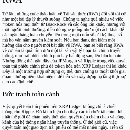
Từ lâu, những cuộc thảo luận về Tài sản thực (RWA) đối với tôi cứ
như một bài tập lý thuyết suông. Chúng ta nghe quá nhiều về việc
"token hóa mọi thứ" từ BlackRock và các ông lớn khác, nhưng với
một người bình thường, điều đó nghe giống như một cách khác để
các ngân hàng luân chuyển tiền trong một cuốn sổ cái kỹ thuật số
mà họ vẫn nắm quyền kiểm soát. Nếu bạn đang tìm kiếm một
hướng dẫn cho người mới bắt đầu về RWA, bạn sẽ biết rằng RWA
về cơ bản là quá trình đưa một tài sản vật lý hoặc tài chính truyền
thống, như trái phiếu chính phủ hay bất động sản, lên blockchain.
Nhưng động thái gần đây của JPMorgan và Ripple trong việc quyết
toán trái phiếu chính phủ đã token hóa trên XRP Ledger thì lại khác.
Đây là một trường hợp sử dụng cụ thể, đưa chúng ta thoát khỏi giai
đoạn "thử nghiệm khái niệm" để tiến vào xây dựng hạ tầng thực sự
cho các định chế.
Bức tranh toàn cảnh
Việc quyết toán trái phiếu trên XRP Ledger không chỉ là chiến
thắng cho Ripple. Đó là tín hiệu cho thấy các tổ chức tài chính lớn
nhất thế giới đã chán ngấy thời gian quyết toán chậm chạp và cồng
kềnh của hệ thống ngân hàng truyền thống. Ở thế giới cũ, việc
quyết toán một giao dịch trái phiếu có thể mất nhiều ngày. Trên sổ