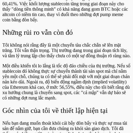
60,41%. Việc khối lượng stablecoin tăng trong giai đoạn này cho
thấy "dòng tiền thông minh" có khả năng đang gom BTC hoặc các
altcoin có niềm tin cao, thay vì đuổi theo những đợt pump meme
coin bằng đòn bẩy.
Những rủi ro vẫn còn đó
Tôi không nói rằng đây là một chuyến tàu chắc chắn sẽ lên mặt
trăng. Tôi vẫn thận trọng. Thị trường đang trong giai đoạn tích lũy,
và tâm lý trung lập cho thấy chưa có một sự đồng thuận rõ ràng nào.
Một điều khiến tôi lo lắng là tốc độ đảo chiều của thị trường. Nếu số
stablecoin đó không thực sự chuyển thành tài sản spot mà chỉ nằm
yên một chỗ, chúng ta có thể sẽ phải đối mặt với một giai đoạn chán
nản kéo dài. Ngoài ra, độ biến động ngầm định (implied volatility)
của Ethereum khá cao, ở mức 56,55%, điều này cho tôi biết rằng dù
xu hướng chung là chuyển sang spot, các "cá mập" vẫn dự báo sẽ
có những đợt rung lắc mạnh.
Góc nhìn của tôi về thiết lập hiện tại
Nếu bạn đang muốn thoát khỏi cái bẫy đòn bẩy và thực sự mua tài
sản để nắm giữ, bạn cần đưa chúng ra khỏi sàn giao dịch. Tôi đã