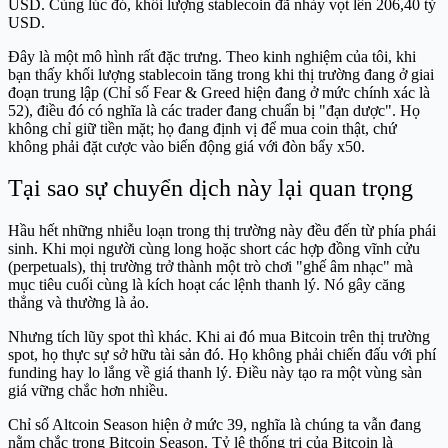
USD. Cùng lúc đó, khối lượng stablecoin đã nhảy vọt lên 206,40 tỷ
USD.
Đây là một mô hình rất đặc trưng. Theo kinh nghiệm của tôi, khi
bạn thấy khối lượng stablecoin tăng trong khi thị trường đang ở giai
đoạn trung lập (Chỉ số Fear & Greed hiện đang ở mức chính xác là
52), điều đó có nghĩa là các trader đang chuẩn bị "đạn dược". Họ
không chỉ giữ tiền mặt; họ đang định vị để mua coin thật, chứ
không phải đặt cược vào biến động giá với đòn bẩy x50.
Tại sao sự chuyển dịch này lại quan trọng
Hầu hết những nhiễu loạn trong thị trường này đều đến từ phía phái
sinh. Khi mọi người cùng long hoặc short các hợp đồng vĩnh cửu
(perpetuals), thị trường trở thành một trò chơi "ghế âm nhạc" mà
mục tiêu cuối cùng là kích hoạt các lệnh thanh lý. Nó gây căng
thẳng và thường là ảo.
Nhưng tích lũy spot thì khác. Khi ai đó mua Bitcoin trên thị trường
spot, họ thực sự sở hữu tài sản đó. Họ không phải chiến đấu với phí
funding hay lo lắng về giá thanh lý. Điều này tạo ra một vùng sàn
giá vững chắc hơn nhiều.
Chỉ số Altcoin Season hiện ở mức 39, nghĩa là chúng ta vẫn đang
nằm chắc trong Bitcoin Season. Tỷ lệ thống trị của Bitcoin là