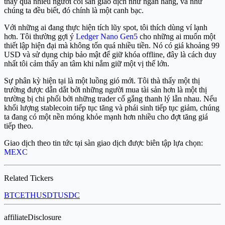
thấy quá nhiều người coi sàn giao dịch như ngân hàng, và như
chúng ta đều biết, đó chính là một canh bạc.
Với những ai đang thực hiện tích lũy spot, tôi thích dùng ví lạnh
hơn. Tôi thường gợi ý
Ledger Nano Gen5
cho những ai muốn một
thiết lập hiện đại mà không tốn quá nhiều tiền. Nó có giá khoảng 99
USD và sử dụng chip bảo mật để giữ khóa offline, đây là cách duy
nhất tôi cảm thấy an tâm khi nắm giữ một vị thế lớn.
Sự phân kỳ hiện tại là một luồng gió mới. Tôi thà thấy một thị
trường được dẫn dắt bởi những người mua tài sản hơn là một thị
trường bị chi phối bởi những trader cố gắng thanh lý lẫn nhau. Nếu
khối lượng stablecoin tiếp tục tăng và phái sinh tiếp tục giảm, chúng
ta đang có một nền móng khỏe mạnh hơn nhiều cho đợt tăng giá
tiếp theo.
Giao dịch theo tin tức tại sàn giao dịch được biên tập lựa chọn:
MEXC
Related Tickers
BTC
ETH
USDT
USDC
affiliateDisclosure