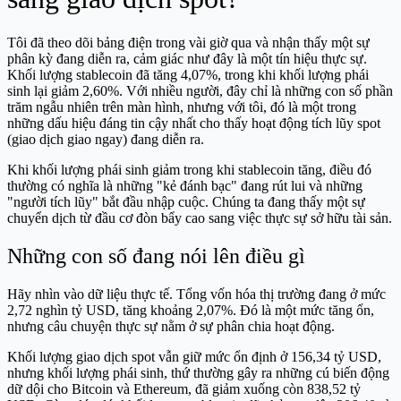
Tôi đã theo dõi bảng điện trong vài giờ qua và nhận thấy một sự
phân kỳ đang diễn ra, cảm giác như đây là một tín hiệu thực sự.
Khối lượng stablecoin đã tăng 4,07%, trong khi khối lượng phái
sinh lại giảm 2,60%. Với nhiều người, đây chỉ là những con số phần
trăm ngẫu nhiên trên màn hình, nhưng với tôi, đó là một trong
những dấu hiệu đáng tin cậy nhất cho thấy hoạt động tích lũy spot
(giao dịch giao ngay) đang diễn ra.
Khi khối lượng phái sinh giảm trong khi stablecoin tăng, điều đó
thường có nghĩa là những "kẻ đánh bạc" đang rút lui và những
"người tích lũy" bắt đầu nhập cuộc. Chúng ta đang thấy một sự
chuyển dịch từ đầu cơ đòn bẩy cao sang việc thực sự sở hữu tài sản.
Những con số đang nói lên điều gì
Hãy nhìn vào dữ liệu thực tế. Tổng vốn hóa thị trường đang ở mức
2,72 nghìn tỷ USD, tăng khoảng 2,07%. Đó là một mức tăng ổn,
nhưng câu chuyện thực sự nằm ở sự phân chia hoạt động.
Khối lượng giao dịch spot vẫn giữ mức ổn định ở 156,34 tỷ USD,
nhưng khối lượng phái sinh, thứ thường gây ra những cú biến động
dữ dội cho Bitcoin và Ethereum, đã giảm xuống còn 838,52 tỷ