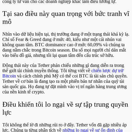
công ty tư vấn cho các doanh nghiệp khác làm điều tương tự.
Tại sao điều này quan trọng với bức tranh vĩ
mô
Nhìn vào dữ liệu hiện tại, thị trường đang ở một trạng thái khá kỳ lạ.
Chỉ số Fear & Greed đang ở mức 40, kiểu như một cái nhún vai
không quan tâm. BTC dominance cao ở mức 60,09% và chúng ta
đang nằm chắc trong Bitcoin season. Đa số mọi người chỉ dán mắt
vào biểu đồ giá, nhưng tôi lại quan tâm đến cấu trúc sở hữu.
Động thái này của Tether phản chiếu những gì đang diễn ra trong
thế giới tài chính truyền thống. Tôi từng viết về
chiến lược dự trữ
Bitcoin
và cách chính phủ Mỹ có thể coi BTC là tài sản chủ quyền.
Tether về cơ bản là đang tạo ra một phiên bản tư nhân của quỹ tài
sản quốc gia. Họ đang tự đặt mình vào vị trí ngân hàng trung ương
của nền kinh tế crypto.
Điều khiến tôi lo ngại về sự tập trung quyền
lực
Tôi không thể lờ đi những rủi ro ở đây. Tether vốn đã gặp nhiều áp
lực. Chúng ta từng phân tích về
những lo ngại về sự ổn định của