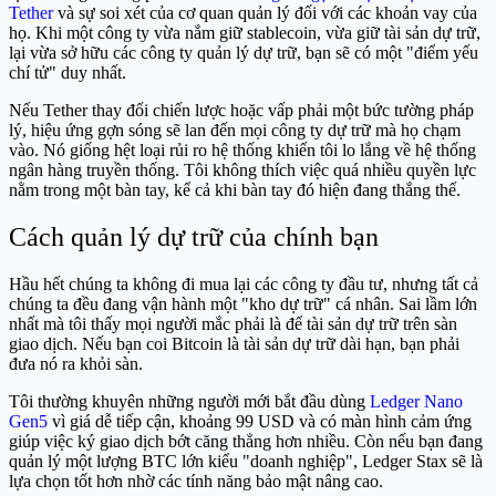
Tether
và sự soi xét của cơ quan quản lý đối với các khoản vay của
họ. Khi một công ty vừa nắm giữ stablecoin, vừa giữ tài sản dự trữ,
lại vừa sở hữu các công ty quản lý dự trữ, bạn sẽ có một "điểm yếu
chí tử" duy nhất.
Nếu Tether thay đổi chiến lược hoặc vấp phải một bức tường pháp
lý, hiệu ứng gợn sóng sẽ lan đến mọi công ty dự trữ mà họ chạm
vào. Nó giống hệt loại rủi ro hệ thống khiến tôi lo lắng về hệ thống
ngân hàng truyền thống. Tôi không thích việc quá nhiều quyền lực
nằm trong một bàn tay, kể cả khi bàn tay đó hiện đang thắng thế.
Cách quản lý dự trữ của chính bạn
Hầu hết chúng ta không đi mua lại các công ty đầu tư, nhưng tất cả
chúng ta đều đang vận hành một "kho dự trữ" cá nhân. Sai lầm lớn
nhất mà tôi thấy mọi người mắc phải là để tài sản dự trữ trên sàn
giao dịch. Nếu bạn coi Bitcoin là tài sản dự trữ dài hạn, bạn phải
đưa nó ra khỏi sàn.
Tôi thường khuyên những người mới bắt đầu dùng
Ledger Nano
Gen5
vì giá dễ tiếp cận, khoảng 99 USD và có màn hình cảm ứng
giúp việc ký giao dịch bớt căng thẳng hơn nhiều. Còn nếu bạn đang
quản lý một lượng BTC lớn kiểu "doanh nghiệp", Ledger Stax sẽ là
lựa chọn tốt hơn nhờ các tính năng bảo mật nâng cao.