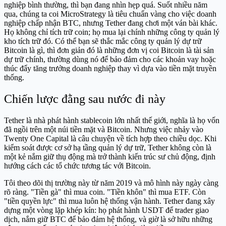
nghiệp bình thường, thì bạn đang nhìn hẹp quá. Suốt nhiều năm
qua, chúng ta coi MicroStrategy là tiêu chuẩn vàng cho việc doanh
nghiệp chấp nhận BTC, nhưng Tether đang chơi một ván bài khác.
Họ không chỉ tích trữ coin; họ mua lại chính những công ty quản lý
kho tích trữ đó. Có thể bạn sẽ thắc mắc công ty quản lý dự trữ
Bitcoin là gì, thì đơn giản đó là những đơn vị coi Bitcoin là tài sản
dự trữ chính, thường dùng nó để bảo đảm cho các khoản vay hoặc
thúc đẩy tăng trưởng doanh nghiệp thay vì dựa vào tiền mặt truyền
thống.
Chiến lược đằng sau nước đi này
Tether là nhà phát hành stablecoin lớn nhất thế giới, nghĩa là họ vốn
đã ngồi trên một núi tiền mặt và Bitcoin. Nhưng việc nhảy vào
Twenty One Capital là câu chuyện về tích hợp theo chiều dọc. Khi
kiểm soát được cơ sở hạ tầng quản lý dự trữ, Tether không còn là
một kẻ nắm giữ thụ động mà trở thành kiến trúc sư chủ động, định
hướng cách các tổ chức tương tác với Bitcoin.
Tôi theo dõi thị trường này từ năm 2019 và mô hình này ngày càng
rõ ràng. "Tiền gà" thì mua coin. "Tiền khôn" thì mua ETF. Còn
"tiền quyền lực" thì mua luôn hệ thống vận hành. Tether đang xây
dựng một vòng lặp khép kín: họ phát hành USDT để trader giao
dịch, nắm giữ BTC để bảo đảm hệ thống, và giờ là sở hữu những