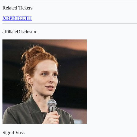
Related Tickers
XRP
BTC
ETH
affiliateDisclosure
Sigrid Voss