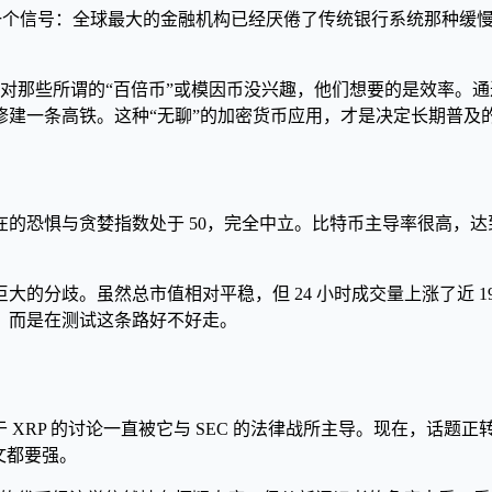
胜利。它释放了一个信号：全球最大的金融机构已经厌倦了传统银行系统
那些所谓的“百倍币”或模因币没兴趣，他们想要的是效率。通过使用 X
建一条高铁。这种“无聊”的加密货币应用，才是决定长期普及
恐惧与贪婪指数处于 50，完全中立。比特币主导率很高，达到了 
分歧。虽然总市值相对平稳，但 24 小时成交量上涨了近 19
，而是在测试这条路好不好走。
年来，关于 XRP 的讨论一直被它与 SEC 的法律战所主导。现在
文都要强。