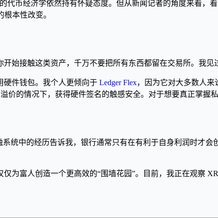
它的代币经济学依然持有怀疑态度。但从新闻记者的角度来看，看到
的根本性改变。
你开始接触这类资产，千万不要把所有东西都留在交易所。我见
用硬件钱包。我个人更倾向于
Ledger Flex
，因为它对大多数人来说性价比
tax 那种溢价的情况下，获得硬件签名的触感安全。对于想要真正
融系统中的经历告诉我，银行通常只有在有利于自身利润时才会创
富人创造一个更高效的“围墙花园”。目前，我正在观察 XRP 