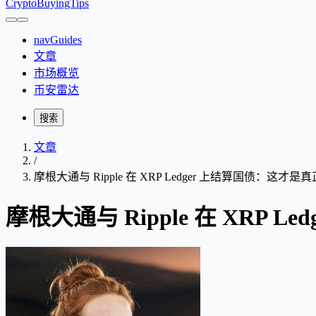
CryptoBuyingTips
navGuides
文章
市场概览
币安雷达
搜索
文章
/
摩根大通与 Ripple 在 XRP Ledger 上结算国债：这才是真
摩根大通与 Ripple 在 XRP 