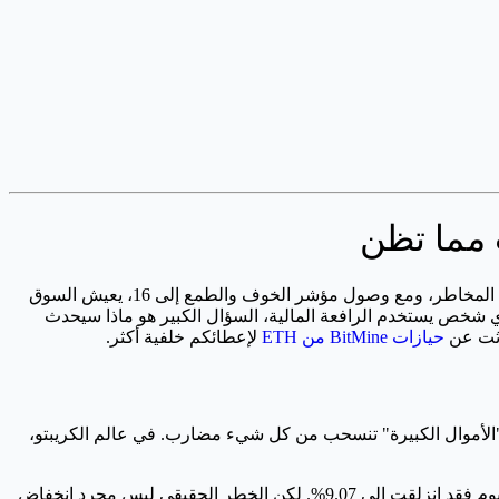
الأرقام التي أراها على الشبكة الآن تسبب لي توتراً حقيقياً. لدينا ما يقرب من 547 مليون دولار من مراكز إيثيريوم تقع في منطقة تصفية عالية المخاطر، ومع وصول مؤشر الخوف والطمع إلى 16، يعيش السوق
 شخص يستخدم الرافعة المالية، السؤال الكبير هو ماذا سيحدث
دثت عن
حيازات BitMine من ETH
لإعطائكم خلفية أكثر.
 مؤشر S&P 500 انخفض بنسبة 2.58% ونازداك تراجع بنسبة 4.80%، وهذا يعني عادة أن "الأموال الكبيرة" تنسحب من كل شيء مضارب. في عالم الكريبتو،
هيمنة البيتكوين ترتفع إلى 58.19%، وهذا يخبرني أن المستثمرين يتعاملون مع BTC كملاذ آمن بينما يهربون من العملات البديلة. أما هيمنة إيثيريوم فقد انزلقت إلى 9.07%. لكن الخطر الحقيقي ليس مجرد انخفاض