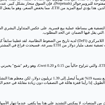
 ينتهي بنفس الطريقة. موجة التصفية هي ببساطة عملية بيع قسرية. على عكس المتداول 
التي يقل فيها الضمان عن الحد المطلوب.
ن ETH بسرعة، فسيحدث فراغ في المشترين.
أراقب بدقة بعض المحفزات المحددة. أولاً، أنظر إلى رسوم
يل. إذا رأينا قفزة هائلة في التصفيات دون زيادة مقابلة في حجم الشرا
 المنصات. لا يمكنني التشديد على هذا بما يكفي. عندما تنهار الأسواق