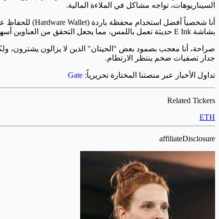
السيناريوهات، تواجه مشاكل في الملاءة المالية.
أنا شخصياً أفضل استخدام محفظة باردة (Hardware Wallet) للحفاظ على استثماراتي طويلة المدى. لمن يريد شيئاً احترافياً وبسعر معقول، تعتبر
بشاشة E Ink حديثة تعمل باللمس، مما يجعل التحقق من العناوين أسهل بكثير من الأزرار القديمة. نقل ETH الخاص بك إلى محفظة باردة يزيل مخاطر التصفية من جهة المنصة ويمنحك ملكية فعلية لمفاتيحك.
صراحة، أنا معجب بصمود بعض "الحيتان" الذين لا يزالون يشترون، ولكن با
جدار تصفيات ضخم ينتظر الارتطام.
تداول الأخبار عبر منصتنا المختارة تحريرياً:
Gate
Related Tickers
ETH
affiliateDisclosure