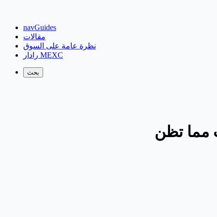
navGuides
مقالات
نظرة عامة على السوق
رادار MEXC
بحث