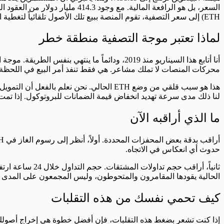
ETH) إلى سعر التصفية، تقوم المنصة ببيع تلك الأصول تلقائياً لتغطية الدين. هذا يؤدي لبيع المزيد من ETH، مما يخفض السعر، وهو ما يفعل الدفعة التالية من التصفية.
لماذا تعتبر موجة التصفية منطقة خطر
أنا أتابع هذا السيناريو منذ 2019، ودائماً ما
محركات المنصات لا تملك مشاعر. هي فقط تنفذ أمر البيع في اللحظة 
هذا هو سبب قلقي من وضع ETH الحالي. نحن نعلم بالفعل أن التمويل اللامركزي (DeFi) لديه تاريخ من الضغوط النظامية. لقد غطينا سابقاً كيف أن
لنا ذلك مدى سرعة تهديد انخفاض قيمة الضمانات للبروتوكول. إذا تمت تصفية نصف مليار دولار م
ما الذي أراقبه الآن
حدوث أي انعكاس في الاتجاه.
الحالية يقودها المقامرون والمتحوطون، وليس المجمعون على المدى الطو
كيف تحمي نفسك من هذه التقلبات
إذا كنت تشعر بضغط هذه التقلبات، فإن أفضل خطوة هي إخراج أصولك من