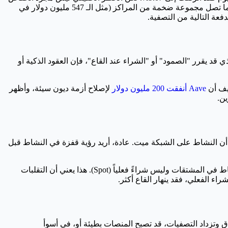
السعر، بل هو الرافعة المالية. مع وجود 414.3 مليار دولار من العقود المفتوحة للبروبيرجوالز (Perpetuals)، فإن السوق منحاز بشكل كبير. عندما تصل مجموعة ضخمة من المراكز (مثل الـ 547 مليون دولار في
البشري الذي قد يقرر "الصمود" أو "الشراء عند القاع"، فإن العقود الذكية أو
Aave أنفقت 200 مليون دولار
لإصلاح أزمة ديون سيئة، وأظهر
 الغاز في ETH، والتي تتراوح حالياً بين 0.15 و 0.20 Gwei، وهو رقم "شبح" يخبرني أن النشاط على الشبكة ميت. عادة، أريد رؤية قفزة في النشاط قبل
ثانياً، أراقب حجم تداولات المشتقات. حجم التداول خلال 24 ساعة ارتفع بنسبة 19% تقريباً ليصل إلى 1.39 تريليون دولار، لكن معظم هذا النشاط في المشتقات وليس شراءً فعلياً (Spot). هذا يعني أن التقلبات
ء الفعلي، فقد ينهار القاع أكثر.
 وتزداد التصفيات، قد تصبح المنصات بطيئة أو، في أسوأ