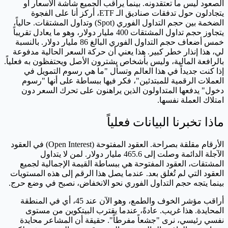
الصعود ليس ما تعتقدونه. بينما يراقب الجميع شاشة الأسعار أو
يتجادلون حول تدفقات صناديق الـ ETF، أركز أنا على الفجوة
الضخمة بين حجم التداول الفوري (Spot) وتداول المشتقات. حالياً،
يتجاوز حجم تداول المشتقات 400 مليار دولار، وهو ما يعادل تقريباً
خمس أضعاف حجم التداول الفوري البالغ 86 مليار دولار. بالنسبة
لي، هذا إنذار خطر كبير. هذا يعني أن حركة السعر الحالية مدفوعة
بالرافعة المالية، وليس بأشخاص يشترون الأصل ويحتفظون به فعلياً.
إذا كنت جديداً في هذا العالم وتسأل "ما هي رسوم التمويل في
العملات الرقمية للمبتدئين"، فكر فيها ببساطة على أنها "رسوم
دخول" يدفعها المتداولون الذين يراهنون على تحرك السعر دون
امتلاك العملة نفسها.
ماذا تخبرنا البيانات فعلياً
الأرقام مقلقة بصراحة. العقود المفتوحة (Open Interest) في العقود
الآجلة الدائمة وصلت إلى 465.6 مليار دولار. لمن لا يتداول
المشتقات، العقود المفتوحة هي ببساطة القيمة الإجمالية لجميع
العقود التي لم تُغلق بعد. عندما يصل هذا الرقم إلى هذه المستويات
بينما يتجه حجم التداول الفوري نحو الانخفاض، نصبح في وضع حرج.
أراقب مؤشر الخوف والطمع، وهو الآن عند 45، أي في المنطقة
المحايدة. هذا غريب. عادةً، عندما يقترب البيتكوين من مستوى
نفسي رئيسي، نرى "جشعاً مفرطاً". حقيقة أن المشاعر محايدة