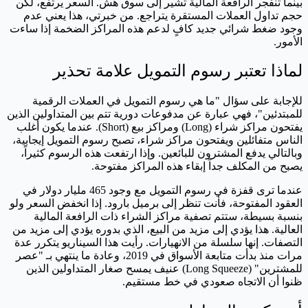
بينما تنفجر الرافعة المالية تشير إلى سوق هش. السعر يرتفع، لكن
حجم تداول العملات المستقرة يتراجع. من خبرتي، هذا يعني عدم
وجود ضغط شرائي جديد كافٍ لدعم هذه المراكز الضخمة إذا ساءت
الأمور.
لماذا تعتبر رسوم التمويل علامة تحذير
للإجابة على سؤال "ما هي رسوم التمويل في العملات الرقمية
للمبتدئين"، فهي عبارة عن مدفوعات دورية تتم بين المتداولين الذين
يفتحون مراكز شراء (Long) ومراكز بيع (Short). عندما يكون أغلب
الناس متفائلين ويفتحون مراكز شراء، تصبح رسوم التمويل إيجابية،
وبالتالي يدفع المشترون للبائعين. وإذا ارتفعت هذه الرسوم كثيراً،
يصبح من المكلف جداً إبقاء هذه المراكز مفتوحة.
عندما ترى قفزة في رسوم التمويل مع وجود 465 مليار دولار في
العقود المفتوحة، فأنت تنظر إلى برميل بارود. إذا انخفض السعر ولو
بنسبة بسيطة، ستتم تصفية مراكز الشراء ذات الرافعة المالية
العالية. هذا يؤدي إلى مزيد من البيع، الذي بدوره يؤدي إلى مزيد من
التصفات. إنها سلسلة من الانهيارات. رأيت هذا السيناريو يتكرر عدة
مرات منذ بدأت متابعة الأسواق في 2019، وعادة ما ينتهي بـ "عصر
للمشترين" (Long Squeeze) عنيف يمسح صغار المتداولين الذين
ظنوا أن الاتجاه صعودي في خط مستقيم.