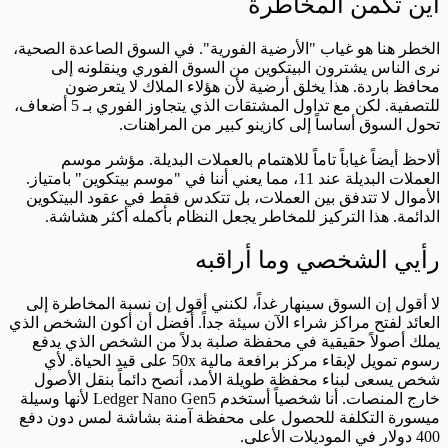
أين تكمن المخاطرة
الخطر هنا هو غياب "الأرضية الفورية". في السوق الصاعدة الصحية،
نرى الناس يشترون البيتكوين من السوق الفوري وينقلونه إلى
محافظ باردة. هذا يخلق أرضية لأن هؤلاء الملاك لا يتعرضون
للتصفية. لكن مع تداول المشتقات الذي يتجاوز الفوري بـ 5 أضعاف،
تحول السوق أساساً إلى كازينو كبير من المراهنات.
ألاحظ أيضاً غياباً تاماً للاهتمام بالعملات البديلة. مؤشر موسم
العملات البديلة عند 11، مما يعني أننا في "موسم بيتكوين" بامتياز.
الأموال لا تتدفق بين العملات، بل تتكدس فقط في عقود البيتكوين
الدائمة. هذا التركيز للمخاطر يجعل النظام بأكمله أكثر هشاشة.
رأيي الشخصي وما أراقبه
لا أقول إن السوق سينهار غداً، لكنني أقول إن نسبة المخاطرة إلى
العائد لفتح مراكز شراء الآن سيئة جداً. أفضل أن أكون الشخص الذي
يملك أصولاً حقيقية في محفظة صلبة بدلاً من الشخص الذي يدفع
رسوم تمويل لإبقاء مركز برافعة مالية 50x على قيد الحياة. لأي
شخص يسعى لبناء محفظة طويلة الأمد، أنصح دائماً بنقل الأصول
خارج المنصات. أنا شخصياً أستخدم Ledger Nano Gen5 لأنها وسيلة
ميسورة التكلفة للحصول على محفظة آمنة بشاشة لمس دون دفع
400 دولار في الموديلات الأعلى.