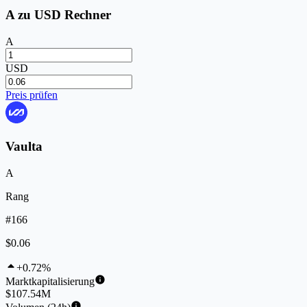
A zu USD Rechner
A
USD
Preis prüfen
Vaulta
A
Rang
#166
$0.06
+0.72%
Marktkapitalisierung
$107.54M