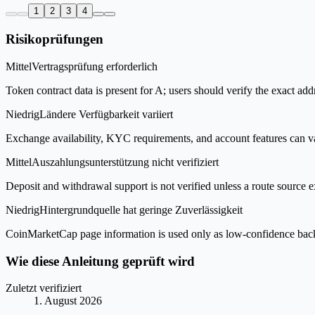
1
2
3
4
Risikoprüfungen
Mittel
Vertragsprüfung erforderlich
Token contract data is present for A; users should verify the exact add
Niedrig
Ländere Verfügbarkeit variiert
Exchange availability, KYC requirements, and account features can v
Mittel
Auszahlungsunterstützung nicht verifiziert
Deposit and withdrawal support is not verified unless a route source ex
Niedrig
Hintergrundquelle hat geringe Zuverlässigkeit
CoinMarketCap page information is used only as low-confidence backgrou
Wie diese Anleitung geprüft wird
Zuletzt verifiziert
1. August 2026