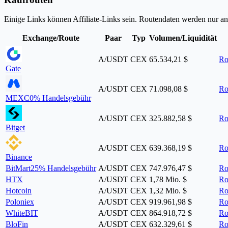
Einige Links können Affiliate-Links sein. Routendaten werden nur a
Exchange/Route
Paar
Typ
Volumen/Liquidität
A/USDT
CEX
65.534,21 $
Ro
Gate
A/USDT
CEX
71.098,08 $
Ro
MEXC
0% Handelsgebühr
A/USDT
CEX
325.882,58 $
Ro
Bitget
A/USDT
CEX
639.368,19 $
Ro
Binance
BitMart
25% Handelsgebühr
A/USDT
CEX
747.976,47 $
Ro
HTX
A/USDT
CEX
1,78 Mio. $
Ro
Hotcoin
A/USDT
CEX
1,32 Mio. $
Ro
Poloniex
A/USDT
CEX
919.961,98 $
Ro
WhiteBIT
A/USDT
CEX
864.918,72 $
Ro
BloFin
A/USDT
CEX
632.329,61 $
Ro