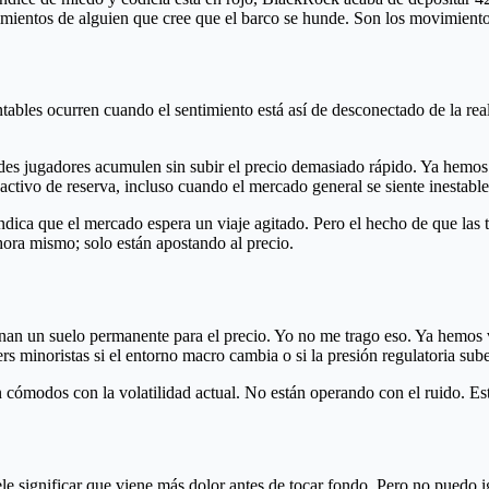
imientos de alguien que cree que el barco se hunde. Son los movimient
ntables ocurren cuando el sentimiento está así de desconectado de la reali
des jugadores acumulen sin subir el precio demasiado rápido. Ya hemos
tivo de reserva, incluso cuando el mercado general se siente inestable
 indica que el mercado espera un viaje agitado. Pero el hecho de que las
hora mismo; solo están apostando al precio.
ionan un suelo permanente para el precio. Yo no me trago eso. Ya hemos
ers minoristas si el entorno macro cambia o si la presión regulatoria su
 cómodos con la volatilidad actual. No están operando con el ruido. E
e significar que viene más dolor antes de tocar fondo. Pero no puedo i