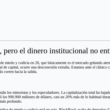
pero el dinero institucional no ent
de miedo y codicia en 26, que básicamente es el mercado gritando aterro
eal de capital, ocurre una desconexión extraña. Estamos ante el clásico c
s corren hacia la salida.
están los minoristas y los especuladores. La capitalización total ha baj
 los 990.900 millones de dólares, casi un 20% más de lo habitual duran
 más profundo.
el índice de miedo y codicia está en rojo, BlackRock acaba de depositar