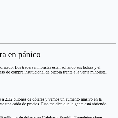
ra en pánico
rizado. Los traders minoristas están soltando sus bolsas y el
aso de compra institucional de bitcoin frente a la venta minorista,
ado a 2.32 billones de dólares y vemos un aumento masivo en la
te una caída de precios. Esto me dice que la gente está abriendo
 425 millones de dólares en Coinbase. Franklin Templeton sigue