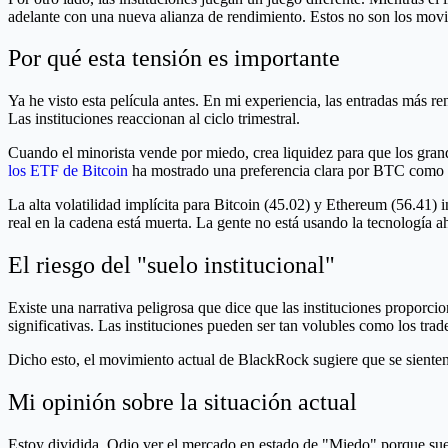
adelante con una nueva alianza de rendimiento. Estos no son los mov
Por qué esta tensión es importante
Ya he visto esta película antes. En mi experiencia, las entradas más re
Las instituciones reaccionan al ciclo trimestral.
Cuando el minorista vende por miedo, crea liquidez para que los gran
los ETF de Bitcoin
ha mostrado una preferencia clara por BTC como ac
La alta volatilidad implícita para Bitcoin (45.02) y Ethereum (56.41)
real en la cadena está muerta. La gente no está usando la tecnología a
El riesgo del "suelo institucional"
Existe una narrativa peligrosa que dice que las instituciones proporc
significativas. Las instituciones pueden ser tan volubles como los trad
Dicho esto, el movimiento actual de BlackRock sugiere que se sienten
Mi opinión sobre la situación actual
Estoy dividida. Odio ver el mercado en estado de "Miedo" porque suel