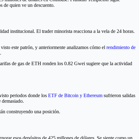
os de quien ve un descuento.
dad institucional. El trader minorista reacciona a la vela de 24 horas.
 visto este patrón, y anteriormente analizamos cómo el
rendimiento de
.
 tarifas de gas de ETH ronden los 0.82 Gwei sugiere que la actividad
 visto periodos donde los
ETF de Bitcoin y Ethereum
sufrieron salidas
be demasiado.
stán construyendo una posición.
gnorar esos depósitos de 425 millones de dólares. Se siente como un