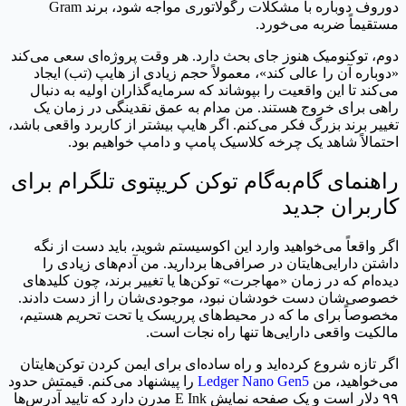
دوروف دوباره با مشکلات رگولاتوری مواجه شود، برند Gram
مستقیماً ضربه می‌خورد.
دوم، توکنومیک هنوز جای بحث دارد. هر وقت پروژه‌ای سعی می‌کند
«دوباره آن را عالی کند»، معمولاً حجم زیادی از هایپ (تب) ایجاد
می‌کند تا این واقعیت را بپوشاند که سرمایه‌گذاران اولیه به دنبال
راهی برای خروج هستند. من مدام به عمق نقدینگی در زمان یک
تغییر برند بزرگ فکر می‌کنم. اگر هایپ بیشتر از کاربرد واقعی باشد،
احتمالاً شاهد یک چرخه کلاسیک پامپ و دامپ خواهیم بود.
راهنمای گام‌به‌گام توکن کریپتوی تلگرام برای
کاربران جدید
اگر واقعاً می‌خواهید وارد این اکوسیستم شوید، باید دست از نگه
داشتن دارایی‌هایتان در صرافی‌ها بردارید. من آدم‌های زیادی را
دیده‌ام که در زمان «مهاجرت» توکن‌ها یا تغییر برند، چون کلیدهای
خصوصی‌شان دست خودشان نبود، موجودی‌شان را از دست دادند.
مخصوصاً برای ما که در محیط‌های پرریسک یا تحت تحریم هستیم،
مالکیت واقعی دارایی‌ها تنها راه نجات است.
اگر تازه شروع کرده‌اید و راه ساده‌ای برای ایمن کردن توکن‌هایتان
می‌خواهید، من
Ledger Nano Gen5
را پیشنهاد می‌کنم. قیمتش حدود
۹۹ دلار است و یک صفحه نمایش E Ink مدرن دارد که تایید آدرس‌ها