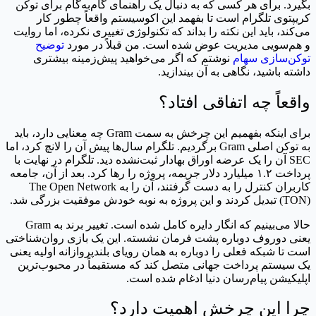
بگیرد. برای هر کسی که به دنبال یک راهنمای گام‌به‌گام برای توکن
کریپتوی تلگرام است تا بفهمد این اکوسیستم واقعاً چطور کار
می‌کند، باید این نکته را بداند که تکنولوژی تغییری نکرده، اما روایت
و هم‌سویی مدیریت عوض شده است. من قبلاً در مورد
توضیح
توکن‌سازی سهام
نوشتم که اگر می‌خواهید پیش‌زمینه بیشتری
داشته باشید، نگاهی به آن بیندازید.
واقعاً چه اتفاقی افتاد؟
برای اینکه بفهمیم این چرخش به سمت Gram چه معنایی دارد، باید
به توکن اصلی Gram برگردیم. تلگرام سال‌ها پیش آن را لانچ کرد، اما
SEC آن را یک عرضه اوراق بهادار ثبت‌نشده دید. تلگرام در نهایت با
پرداخت ۱.۲ میلیارد دلار جریمه، پروژه را رها کرد. بعد از آن، جامعه
کاربران کنترل را به دست گرفتند، آن را به The Open Network
(TON) تبدیل کردند و این پروژه به نوبه خودش موفقیت بزرگی شد.
حالا می‌بینیم که انگار دایره کامل شده است. تغییر برند به Gram
یعنی دوروف دوباره پشت فرمان نشسته. این یک بازی روان‌شناختی
است تا شبکه فعلی را دوباره به همان رویای بلندپروازانه اولیه یعنی
یک سیستم پرداخت جهانی متصل کند که مستقیماً در محبوب‌ترین
اپلیکیشن پیام‌رسان دنیا ادغام شده است.
چرا این چرخش اهمیت دارد؟