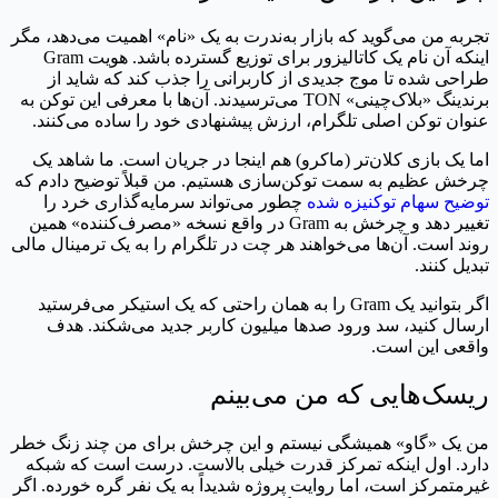
تجربه من می‌گوید که بازار به‌ندرت به یک «نام» اهمیت می‌دهد، مگر
اینکه آن نام یک کاتالیزور برای توزیع گسترده باشد. هویت Gram
طراحی شده تا موج جدیدی از کاربرانی را جذب کند که شاید از
برندینگ «بلاک‌چینی» TON می‌ترسیدند. آن‌ها با معرفی این توکن به
عنوان توکن اصلی تلگرام، ارزش پیشنهادی خود را ساده می‌کنند.
اما یک بازی کلان‌تر (ماکرو) هم اینجا در جریان است. ما شاهد یک
چرخش عظیم به سمت توکن‌سازی هستیم. من قبلاً توضیح دادم که
توضیح سهام توکنیزه شده
چطور می‌تواند سرمایه‌گذاری خرد را
تغییر دهد و چرخش به Gram در واقع نسخه «مصرف‌کننده» همین
روند است. آن‌ها می‌خواهند هر چت در تلگرام را به یک ترمینال مالی
تبدیل کنند.
اگر بتوانید یک Gram را به همان راحتی که یک استیکر می‌فرستید
ارسال کنید، سد ورود صدها میلیون کاربر جدید می‌شکند. هدف
واقعی این است.
ریسک‌هایی که من می‌بینم
من یک «گاو» همیشگی نیستم و این چرخش برای من چند زنگ خطر
دارد. اول اینکه تمرکز قدرت خیلی بالاست. درست است که شبکه
غیرمتمرکز است، اما روایت پروژه شدیداً به یک نفر گره خورده. اگر