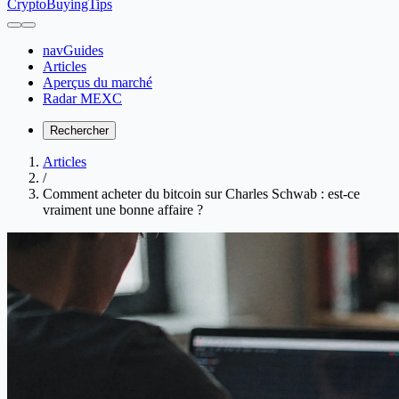
CryptoBuyingTips
navGuides
Articles
Aperçus du marché
Radar MEXC
Rechercher
Articles
/
Comment acheter du bitcoin sur Charles Schwab : est-ce
vraiment une bonne affaire ?