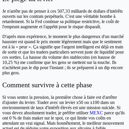
Je n'arrête pas de penser à ces 507,33 milliards de dollars d'intérêts
ouverts sur les contrats perpétuels. C'est une véritable bombe à
retardement. Si la Fed continue sa politique restrictive, le coût de
l'emprunt augmente et l'appétit pour le risque disparaît.
D'après mon expérience, le moment le plus dangereux d'un marché
haussier est quand le prix monte légèrement mais que le sentiment
est à la « peur ». Ça signifie que l'argent intelligent est déjà en train
de sortir et que les traders particuliers servent juste de liquidité pour
ces sorties. La hausse du volume des stablecoins (en hausse de
10,25 %) me confirme que les gens se mettent sur la touche. Ils
n'achètent pas le dip pour l'instant ; ils se préparent à un dip encore
plus gros.
Comment survivre à cette phase
Si vous sentez la pression, la première chose à faire est d'arrêter
d'ajouter du levier. Trader avec un levier x50 ou x100 dans un
environnement de taux d'intérêt élevés est une mission suicide. Si
vous devez absolument trader, je préfère utiliser
MEXC
parce qu'ils
ont 0 % de frais maker sur le spot, ce qui limite vos coûts en
attendant un vrai signal. Mais honnêtement, le meilleur mouvement
actuel est de réduire votre exposition aux altcoins à faible