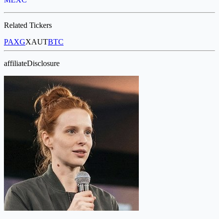
Related Tickers
PAXG
XAUT
BTC
affiliateDisclosure