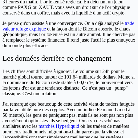
3 heures du matin. L'or tokenisé règle ça. En détenant un jeton
comme PAXG ou XAUT, vous avez un droit sur de l'or physique
conservé dans un coffre, mais avec la liquidité d'un actif crypto.
Je pense qu'on assiste à une convergence. On a déjà analysé le
trade
valeur refuge expliqué
et la façon dont le Bitcoin absorbe le chaos
géopolitique, mais l'or tokenisé est un autre animal. Il ne cherche pas
à remplacer le système financier. Il rend juste l'actif le plus ennuyeux
du monde plus efficace.
Les données derrière ce changement
Les chiffres sont difficiles à ignorer. Le volume sur 24h pour le
marché global tourne autour de 101,64 milliards de dollars. Même si
la dominance du Bitcoin reste stable à 60,05 %, le mouvement vers
les jetons d'or est une tendance distincte. Ce n'est pas un "pump"
classique. C'est une rotation.
J'ai remarqué que beaucoup de cette activité vient de traders fatigués
par la volatilité pure des cryptos. Avec un indice Fear and Greed à
50 (neutre), les gens ne paniquent pas, mais ils ne sont pas non plus
aveuglément optimistes. Ils se hedgent. On a vu des schémas
similaires avec les
marchés Hyperliquid
où les traders de matières
premières traditionnels migrent on-chain parce que la vitesse et
l'accessibilité sont tout simplement meilleures que les systèmes