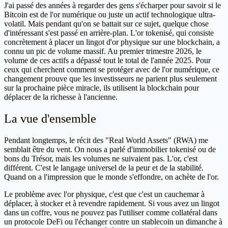
J'ai passé des années à regarder des gens s'écharper pour savoir si le
Bitcoin est de l'or numérique ou juste un actif technologique ultra-
volatil. Mais pendant qu'on se battait sur ce sujet, quelque chose
d'intéressant s'est passé en arrière-plan. L'or tokenisé, qui consiste
concrètement à placer un lingot d'or physique sur une blockchain, a
connu un pic de volume massif. Au premier trimestre 2026, le
volume de ces actifs a dépassé tout le total de l'année 2025. Pour
ceux qui cherchent comment se protéger avec de l'or numérique, ce
changement prouve que les investisseurs ne parient plus seulement
sur la prochaine pièce miracle, ils utilisent la blockchain pour
déplacer de la richesse à l'ancienne.
La vue d'ensemble
Pendant longtemps, le récit des "Real World Assets" (RWA) me
semblait être du vent. On nous a parlé d'immobilier tokenisé ou de
bons du Trésor, mais les volumes ne suivaient pas. L'or, c'est
différent. C'est le langage universel de la peur et de la stabilité.
Quand on a l'impression que le monde s'effondre, on achète de l'or.
Le problème avec l'or physique, c'est que c'est un cauchemar à
déplacer, à stocker et à revendre rapidement. Si vous avez un lingot
dans un coffre, vous ne pouvez pas l'utiliser comme collatéral dans
un protocole DeFi ou l'échanger contre un stablecoin un dimanche à