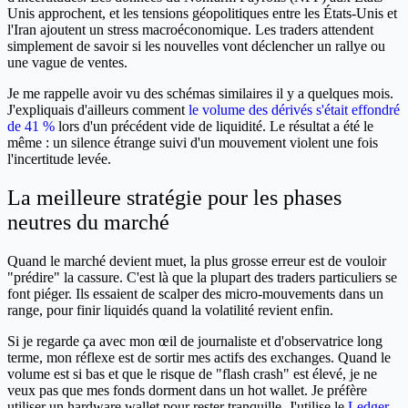
Unis approchent, et les tensions géopolitiques entre les États-Unis et
l'Iran ajoutent un stress macroéconomique. Les traders attendent
simplement de savoir si les nouvelles vont déclencher un rallye ou
une vague de ventes.
Je me rappelle avoir vu des schémas similaires il y a quelques mois.
J'expliquais d'ailleurs comment
le volume des dérivés s'était effondré
de 41 %
lors d'un précédent vide de liquidité. Le résultat a été le
même : un silence étrange suivi d'un mouvement violent une fois
l'incertitude levée.
La meilleure stratégie pour les phases
neutres du marché
Quand le marché devient muet, la plus grosse erreur est de vouloir
"prédire" la cassure. C'est là que la plupart des traders particuliers se
font piéger. Ils essaient de scalper des micro-mouvements dans un
range, pour finir liquidés quand la volatilité revient enfin.
Si je regarde ça avec mon œil de journaliste et d'observatrice long
terme, mon réflexe est de sortir mes actifs des exchanges. Quand le
volume est si bas et que le risque de "flash crash" est élevé, je ne
veux pas que mes fonds dorment dans un hot wallet. Je préfère
utiliser un hardware wallet pour rester tranquille. J'utilise le
Ledger