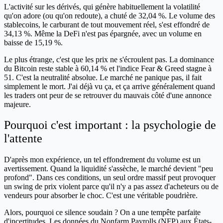
L'activité sur les dérivés, qui génère habituellement la volatilité
qu'on adore (ou qu'on redoute), a chuté de 32,04 %. Le volume des
stablecoins, le carburant de tout mouvement réel, s'est effondré de
34,13 %. Même la DeFi n'est pas épargnée, avec un volume en
baisse de 15,19 %.
Le plus étrange, c'est que les prix ne s'écroulent pas. La dominance
du Bitcoin reste stable à 60,14 % et l'indice Fear & Greed stagne à
51. C'est la neutralité absolue. Le marché ne panique pas, il fait
simplement le mort. J'ai déjà vu ça, et ça arrive généralement quand
les traders ont peur de se retrouver du mauvais côté d'une annonce
majeure.
Pourquoi c'est important : la psychologie de
l'attente
D'après mon expérience, un tel effondrement du volume est un
avertissement. Quand la liquidité s'assèche, le marché devient "peu
profond". Dans ces conditions, un seul ordre massif peut provoquer
un swing de prix violent parce qu'il n'y a pas assez d'acheteurs ou de
vendeurs pour absorber le choc. C'est une véritable poudrière.
Alors, pourquoi ce silence soudain ? On a une tempête parfaite
d'incertitudes. Les données du Nonfarm Payrolls (NFP) aux États-