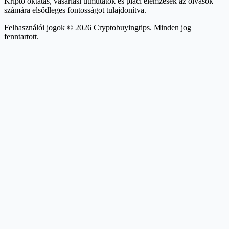
Kripto oktatás, vásárlási útmutatók és piaci elemzések az olvasók
számára elsődleges fontosságot tulajdonítva.
Felhasználói jogok © 2026 Cryptobuyingtips. Minden jog
fenntartott.