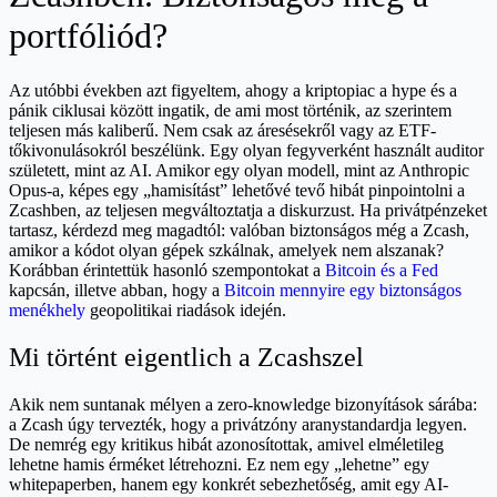
portfóliód?
Az utóbbi években azt figyeltem, ahogy a kriptopiac a hype és a
pánik ciklusai között ingatik, de ami most történik, az szerintem
teljesen más kaliberű. Nem csak az áresésekről vagy az ETF-
tőkivonulásokról beszélünk. Egy olyan fegyverként használt auditor
született, mint az AI. Amikor egy olyan modell, mint az Anthropic
Opus-a, képes egy „hamisítást” lehetővé tevő hibát pinpointolni a
Zcashben, az teljesen megváltoztatja a diskurzust. Ha privátpénzeket
tartasz, kérdezd meg magadtól: valóban biztonságos még a Zcash,
amikor a kódot olyan gépek szkálnak, amelyek nem alszanak?
Korábban érintettük hasonló szempontokat a
Bitcoin és a Fed
kapcsán, illetve abban, hogy a
Bitcoin mennyire egy biztonságos
menékhely
geopolitikai riadások idején.
Mi történt eigentlich a Zcashszel
Akik nem suntanak mélyen a zero-knowledge bizonyítások sárába:
a Zcash úgy tervezték, hogy a privátzóny aranystandardja legyen.
De nemrég egy kritikus hibát azonosítottak, amivel elméletileg
lehetne hamis érméket létrehozni. Ez nem egy „lehetne” egy
whitepaperben, hanem egy konkrét sebezhetőség, amit egy AI-