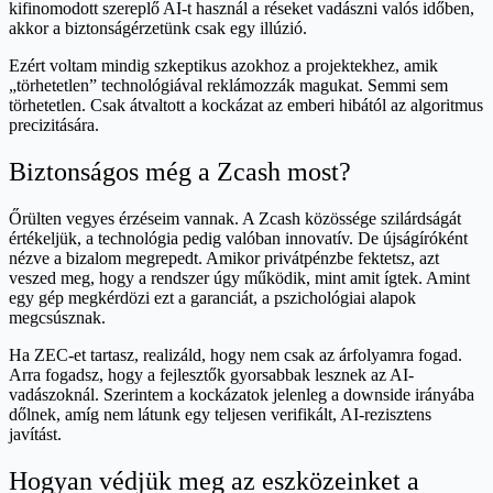
kifinomodott szereplő AI-t használ a réseket vadászni valós időben,
akkor a biztonságérzetünk csak egy illúzió.
Ezért voltam mindig szkeptikus azokhoz a projektekhez, amik
„törhetetlen” technológiával reklámozzák magukat. Semmi sem
törhetetlen. Csak átvaltott a kockázat az emberi hibától az algoritmus
precizitására.
Biztonságos még a Zcash most?
Őrülten vegyes érzéseim vannak. A Zcash közössége szilárdságát
értékeljük, a technológia pedig valóban innovatív. De újságíróként
nézve a bizalom megrepedt. Amikor privátpénzbe fektetsz, azt
veszed meg, hogy a rendszer úgy működik, mint amit ígtek. Amint
egy gép megkérdözi ezt a garanciát, a pszichológiai alapok
megcsúsznak.
Ha ZEC-et tartasz, realizáld, hogy nem csak az árfolyamra fogad.
Arra fogadsz, hogy a fejlesztők gyorsabbak lesznek az AI-
vadászoknál. Szerintem a kockázatok jelenleg a downside irányába
dőlnek, amíg nem látunk egy teljesen verifikált, AI-rezisztens
javítást.
Hogyan védjük meg az eszközeinket a