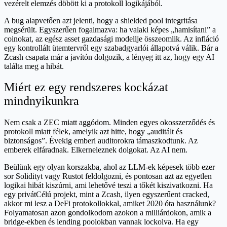
vezérelt elemzés döbött ki a protokoll logikájából.
A bug alapvetően azt jelenti, hogy a shielded pool integritása
megsérült. Egyszerűen fogalmazva: ha valaki képes „hamisítani” a
coinokat, az egész asset gazdasági modellje összeomlik. Az infláció
egy kontrollált ütemtervről egy szabadgyarlói állapotvá válik. Bár a
Zcash csapata már a javítón dolgozik, a lényeg itt az, hogy egy AI
találta meg a hibát.
Miért ez egy rendszeres kockázat
mindnyikunkra
Nem csak a ZEC miatt aggódom. Minden egyes okosszerződés és
protokoll miatt félek, amelyik azt hitte, hogy „auditált és
biztonságos”. Évekig emberi auditorokra támaszkodtunk. Az
emberek elfáradnak. Elkerneleznek dolgokat. Az AI nem.
Beülünk egy olyan korszakba, ahol az LLM-ek képesek több ezer
sor Solidityt vagy Rustot feldolgozni, és pontosan azt az egyetlen
logikai hibát kiszúrni, ami lehetővé teszi a tőkét kiszivatkozni. Ha
egy privátCélú projekt, mint a Zcash, ilyen egyszerűent cracked,
akkor mi lesz a DeFi protokollokkal, amiket 2020 óta használunk?
Folyamatosan azon gondolkodom azokon a milliárdokon, amik a
bridge-ekben és lending poolokban vannak lockolva. Ha egy