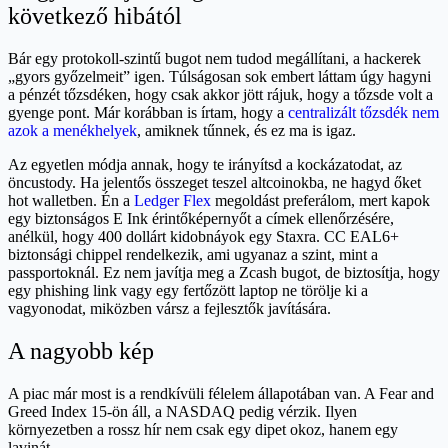
következő hibától
Bár egy protokoll-szintű bugot nem tudod megállítani, a hackerek
„gyors győzelmeit” igen. Túlságosan sok embert láttam úgy hagyni
a pénzét tőzsdéken, hogy csak akkor jött rájuk, hogy a tőzsde volt a
gyenge pont. Már korábban is írtam, hogy a
centralizált tőzsdék nem
azok a menékhelyek
, amiknek tűnnek, és ez ma is igaz.
Az egyetlen módja annak, hogy te irányítsd a kockázatodat, az
öncustody. Ha jelentős összeget teszel altcoinokba, ne hagyd őket
hot walletben. Én a
Ledger Flex
megoldást preferálom, mert kapok
egy biztonságos E Ink érintőképernyőt a címek ellenőrzésére,
anélkül, hogy 400 dollárt kidobnáyok egy Staxra. CC EAL6+
biztonsági chippel rendelkezik, ami ugyanaz a szint, mint a
passportoknál. Ez nem javítja meg a Zcash bugot, de biztosítja, hogy
egy phishing link vagy egy fertőzött laptop ne törölje ki a
vagyonodat, miközben vársz a fejlesztők javítására.
A nagyobb kép
A piac már most is a rendkívüli félelem állapotában van. A Fear and
Greed Index 15-ön áll, a NASDAQ pedig vérzik. Ilyen
környezetben a rossz hír nem csak egy dipet okoz, hanem egy
lavinát.