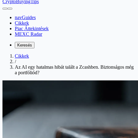
CryptoBuyingTips
navGuides
Cikkek
Piac Áttekintések
MEXC Radar
Keresés
Cikkek
/
Az AI egy hatalmas hibát talált a Zcashben. Biztonságos még
a portfóliód?