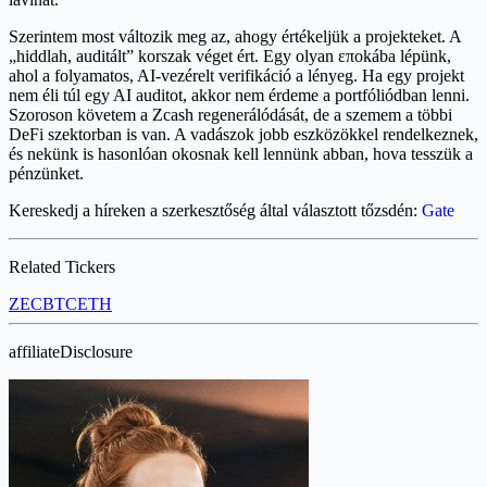
Szerintem most változik meg az, ahogy értékeljük a projekteket. A
„hiddlah, auditált” korszak véget ért. Egy olyan εποkába lépünk,
ahol a folyamatos, AI-vezérelt verifikáció a lényeg. Ha egy projekt
nem éli túl egy AI auditot, akkor nem érdeme a portfóliódban lenni.
Szoroson követem a Zcash regenerálódását, de a szemem a többi
DeFi szektorban is van. A vadászok jobb eszközökkel rendelkeznek,
és nekünk is hasonlóan okosnak kell lennünk abban, hova tesszük a
pénzünket.
Kereskedj a híreken a szerkesztőség által választott tőzsdén:
Gate
Related Tickers
ZEC
BTC
ETH
affiliateDisclosure