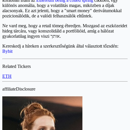
korábban írtam az
Ethereum being a coiled spring
cikkben, egy
különös anomália, hogy a volatilitás magas, miközben a díjak
alacsonyak. Ez azt jelenti, hogy a "smart money" derivátumokkal
pozicionálódik, de a valódi felhasználók eltűntek.
Ne vard meg, hogy a retail tömeg ébredjen. Mozgasd az eszközeidet
hideg tárcára, vagy konszolidáld a portfólióid, amíg a hálózat
gyakorlatilag ingyen viszi אותך.
Kereskedj a híreken a szerkesztőségünk által választott tőzsdén:
Bybit
Related Tickers
ETH
affiliateDisclosure