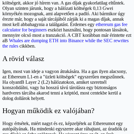
költségeit, akkor jó hírem van. A gas díjak gyakorlatilag eltűntek.
Olyan szinten járunk, hogy a hálózati költségek 0,13 Gwei
környékén mozognak, ami alapvetően a padló. Aki bármikor úgy
érezte már, hogy a saját tárcájából zárják ki a magas díjak, annak
most kell abbahagynia a találgatást. Érdemes egy
ethereum gas fee
calculator for beginners
eszközt használni, hogy pontosan lássátok,
mennyire olcsó most a tranzakció. A CBT korábban már érintette ezt
aB
Whales are dumping ETH into Binance while the SEC rewrites
the rules
cikkben.
A rövid válasz
Igen, most van ideje a vagyon átrakására. Ha a gas ilyen alacsony,
az Ethereum L1-en a "üzleti költségek" egyszerűen megszűnnek.
Ha olyantB Layer 2 (L2) hálózatokon, amiket szeretnél
konszolidálni, vagy ha hosszú távú tárolásra egy biztonságos
hardveres tárcába akarod tenni a kriptód, most centekbe kerül a
dolog dollárok helyett.
Hogyan működik ez valójában?
Hogy értsétek, miért nagyt és ez, képzeljétek az Ethereumot egy
autópályának. Ha mindenki egyszerre akar ráhajtani, az úradiók (a