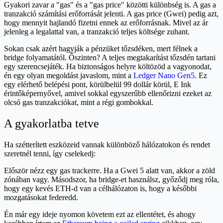
Gyakori zavar a "gas" és a "gas price" közötti különbség is. A gas a
tranzakció számítási erőforrását jelenti. A gas price (Gwei) pedig azt,
hogy mennyit hajlandó fizetni ennek az erőforrásnak. Mivel az ár
jelenleg a legalattal van, a tranzakció teljes költsége zuhant.
Sokan csak azért hagyják a pénzüket tőzsdéken, mert félnek a
bridge folyamatától. Őszinten? A teljes megtakarítást tőzsdén tartani
egy szerencsejáték. Ha biztonságos helyre költözöd a vagyonodat,
én egy olyan megoldást javaslom, mint a
Ledger Nano Gen5
. Ez
egy elérhető belépési pont, körülbelül 99 dollár körül, E Ink
érintőképernyővel, amivel sokkal egyszerűbb ellenőrizni ezeket az
olcsó gas tranzakciókat, mint a régi gombokkal.
A gyakorlatba tetve
Ha szétterített eszközeid vannak különböző hálózatokon és rendet
szeretnél tenni, így cselekedj:
Először nézz egy gas trackerre. Ha a Gwei 5 alatt van, akkor a zöld
zónában vagy. Másodszor, ha bridge-et használsz, győződj meg róla,
hogy egy kevés ETH-d van a célhálózaton is, hogy a későbbi
mozgatásokat federedd.
Én már egy ideje nyomon követem ezt az ellentétet, és ahogy