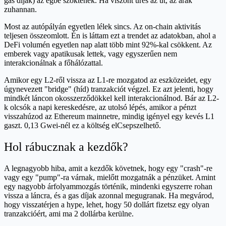
gas díjak) az égbe szöktenek. Ha viszont üres az út, az árak
zuhannan.
Most az autópályán egyetlen lélek sincs. Az on-chain aktivitás
teljesen összeomlott. Én is láttam ezt a trendet az adatokban, ahol a
DeFi volumén egyetlen nap alatt több mint 92%-kal csökkent. Az
emberek vagy apatikusak lettek, vagy egyszerűen nem
interakcionálnak a főhálózattal.
Amikor egy L2-ről vissza az L1-re mozgatod az eszközeidet, egy
úgynevezett "bridge" (híd) tranzakciót végzel. Ez azt jelenti, hogy
mindkét láncon okosszerződökkel kell interakcionálnod. Bár az L2-
k olcsók a napi kereskedésre, az utolsó lépés, amikor a pénzt
visszahúzod az Ethereum mainnetre, mindig igényel egy kevés L1
gaszt. 0,13 Gwei-nél ez a költség elCsepszelhető.
Hol rábucznak a kezdők?
A legnagyobb hiba, amit a kezdők követnek, hogy egy "crash"-re
vagy egy "pump"-ra várnak, mielőtt mozgatnák a pénzüket. Amint
egy nagyobb árfolyammozgás történik, mindenki egyszerre rohan
vissza a láncra, és a gas díjak azonnal megugranak. Ha megvárod,
hogy visszatérjen a hype, lehet, hogy 50 dollárt fizetsz egy olyan
tranzakcióért, ami ma 2 dollárba kerülne.