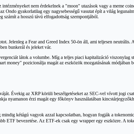
. Az intézményeket nem érdekelnek a "moon" utazások vagy a meme coi
 az Ondo gyakorlatilag egy nagysebességű vasutat épít a világ legunal
eg számít a hosszú távú elfogadottság szempontjából.
potot. Jelenleg a Fear and Greed Index 50-ön áll, ami teljesen neutrál
en bunkerál és jeleket vár.
ergenciát látok a volumbe. Míg a teljes piaci kapitalizáció viszonylag 
art money" pozicionálja magát az eszközök mozgatásának módjában bekö
át. Évekig az XRP körüli beszélgetéseket az SEC-vel vívott jogi csata
ankja nyamanon érzi magát egy főkönyv használatában kincstárjegyzőkhöz
 mindig kétágú vagyok azzal kapcsolatban, hogyan fogják a tokenomic
újabb ETF bevezetése. Az ETF-ek csak egy wrapper egy eszközre. A toke