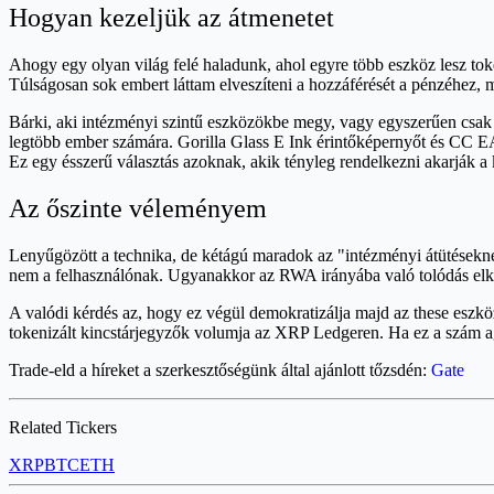
Hogyan kezeljük az átmenetet
Ahogy egy olyan világ felé haladunk, ahol egyre több eszköz lesz tok
Túlságosan sok embert láttam elveszíteni a hozzáférését a pénzéhez, 
Bárki, aki intézményi szintű eszközökbe megy, vagy egyszerűen csak h
legtöbb ember számára. Gorilla Glass E Ink érintőképernyőt és CC EA
Ez egy ésszerű választás azoknak, akik tényleg rendelkezni akarják a 
Az őszinte véleményem
Lenyűgözött a technika, de kétágú maradok az "intézményi átütéseknél"
nem a felhasználónak. Ugyanakkor az RWA irányába való tolódás elke
A valódi kérdés az, hogy ez végül demokratizálja majd az these eszk
tokenizált kincstárjegyzők volumja az XRP Ledgeren. Ha ez a szám ag
Trade-eld a híreket a szerkesztőségünk által ajánlott tőzsdén:
Gate
Related Tickers
XRP
BTC
ETH