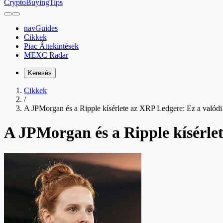
CryptoBuyingTips
navGuides
Cikkek
Piac Áttekintések
MEXC Radar
Keresés
Cikkek
/
A JPMorgan és a Ripple kísérlete az XRP Ledgere: Ez a valódi
A JPMorgan és a Ripple kísérle