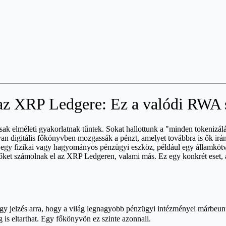
 az XRP Ledgere: Ez a valódi RWA s
ak elméleti gyakorlatnak tűntek. Sokat hallottunk a "minden tokenizálá
an digitális főkönyvben mozgassák a pénzt, amelyet továbbra is ők ir
egy fizikai vagy hagyományos pénzügyi eszköz, például egy államkötvé
zőket számolnak el az XRP Ledgeren, valami más. Ez egy konkrét eset,
jelzés arra, hogy a világ legnagyobb pénzügyi intézményei márbeun
g is eltarthat. Egy főkönyvön ez szinte azonnali.