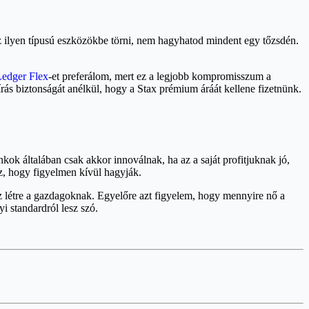
sz ilyen típusú eszközökbe törni, nem hagyhatod mindent egy tőzsdén.
edger Flex
-et preferálom, mert ez a legjobb kompromisszum a
ás biztonságát anélkül, hogy a Stax prémium áráát kellene fizetnünk.
kok általában csak akkor innoválnak, ha az a saját profitjuknak jó,
z, hogy figyelmen kívül hagyják.
z létre a gazdagoknak. Egyelőre azt figyelem, hogy mennyire nő a
 standardról lesz szó.