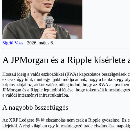
Sigrid Voss
·
2026. május 6.
A JPMorgan és a Ripple kísérlete
Hosszú ideig a valós eszközökkel (RWA) kapcsolatos beszélgetések cs
ez csak úgy tűnt, mint egy újabb módja annak, hogy a bankok egy oly
kriptoviziójához, akkor valószínűleg tudod, hogy az RWA alapvetően 
JPMorgan és a Ripple legutóbbi lépése, hogy tokenizált kincstárjegy
a valódi intézményi infrastruktúrába.
A nagyobb összefüggés
Az XRP Ledgere 통한 elszámolás nem csak a Ripple győzelme. Ez egy 
idejeitől. A régi világban egy kincstárjegyző trade elszámolása napoki