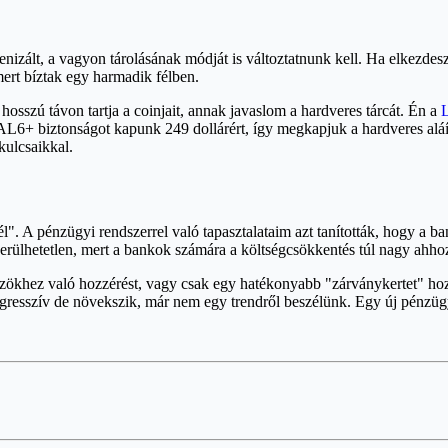
enizált, a vagyon tárolásának módját is változtatnunk kell. Ha elkezde
mert bíztak egy harmadik félben.
osszú távon tartja a coinjait, annak javaslom a hardveres tárcát. Én a
L
L6+ biztonságot kapunk 249 dollárért, így megkapjuk a hardveres aláír
kulcsaikkal.
. A pénzügyi rendszerrel való tapasztalataim azt tanították, hogy a ban
rülhetetlen, mert a bankok számára a költségcsökkentés túl nagy ahho
özökhez való hozzérést, vagy csak egy hatékonyabb "zárványkertet" ho
resszív de növekszik, már nem egy trendről beszélünk. Egy új pénzügyi