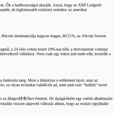
nok. Ők a hatékonyságot akarják. Azzal, hogy az XRP Ledgerét
masabb, de legfontosabb eszközei számára: az amerikai
is. A Bitcoin dominanciája nagyon magas, 60,51%, az Altcoin Season
stagnál, a 24 órás volum közel 19%-kal nőtt, a derivátumok volumja
vetkező váltáshoz. Nem csak egy token árát trade-elik; tesztelik a
 határozta meg. Most a diskurzus a settlement layer, azaz az
, ez olyan technikai validációt ad, mint amit ezer "bullish" tweet
s az átlagos持有őket érinteni. De újságíróként egy valódi alkalmazást
nizálás viszont alapvető változás abban, hogy az eszköz egyáltalán