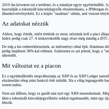
2019 óta követem ezt a területet, és a mintázat egyre egyértelműbb
használják a tokenizált kincstárjegyzők elszámolására, a JPMorgan és
államkövetvényekért. Ez a kripto "unalmas" oldala, ami viszont tényl
Az adatokat nézzük
Ahhoz, hogy értsük, miért történik ez most, néznünk kell a piaci álla
Index pedig csak 27. A kiskereskedők nagy része még mindig a BTC-b
De míg a kis emberekbenzinek, az intézményi oldal épít. Hatalmas div
pedig majdnem 38%-kal robbant. Számomra ez azt jelenti, hogy a "sm
síkeredőt.
Mit változtat ez a piacon
Ez a együttműködés megváltoztatja az XRP és az XRP Ledger narratíváj
elszámolási réteg mint funkció felé tolódik. Ha a világ legnagyobb b
sosem tudna.
Nem azt állítom, hogy ez garált utat nyit egy XRP-moonshotnak. Még
látni a tokenizált kincstárjegyzőkhöz sokkal izgalmasabb, mint egy 
létezik.