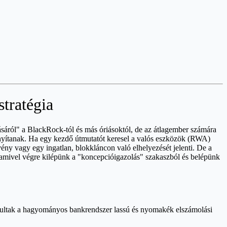
tratégia
sáról" a BlackRock-tól és más óriásoktól, de az átlagember számára
ányítanak. Ha egy kezdő útmutatót keresel a valós eszközök (RWA)
ny vagy egy ingatlan, blokkláncon való elhelyezését jelenti. De a
 amivel végre kilépünk a "koncepcióigazolás" szakaszból és belépünk
ultak a hagyományos bankrendszer lassú és nyomakék elszámolási