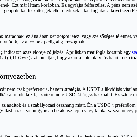
nek. Ezt már láttam korábban. Ez egyfajta felfeszülés. A pénz nem azé
 geopolitikai feszültségek elleni fedezék, akár fogadás a következő Fe
maradnak, ez általában két dolgot jelez: vagy szélsőséges félelmet, va
rálódik, az altcoinok pedig alig mozognak.
ing indicator, azaz előrejelző jelzés. Áprilisban már foglalkoztunk egy
st
i (0,11 Gwei) azt mutatják, hogy az on-chain aktivitás halott, de a tőz
környezetben
már nem csak preferencia, hanem stratégia. A USDT a likviditás vitatla
itással rendelkezik, szinte mindig USDT-t fogsz használni. Ez szinte mi
 az auditok és a szabályozási összhang miatt. Én a USDC-t preferálom 
gy flash crash során gyorsan be akarsz lépni vagy ki akarsz szállni eg
ignorozom a "Fear" sentimentet. De nem tudom figyelmen kívül hagyni a derivátumvolu