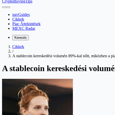
CryptoBuyingTips
navGuides
Cikkek
Piac Áttekintések
MEXC Radar
Keresés
Cikkek
/
A stablecoin kereskedési volumén 89%-kal nőtt, miközben a pia
A stablecoin kereskedési volumé