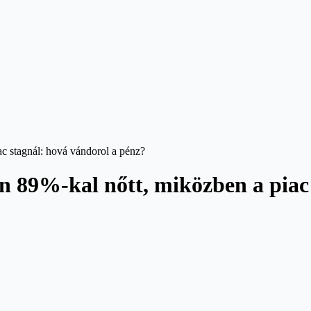
c stagnál: hová vándorol a pénz?
n 89%-kal nőtt, miközben a piac