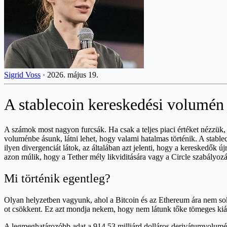
Sigrid Voss
·
2026. május 19.
A stablecoin kereskedési volumén 
A számok most nagyon furcsák. Ha csak a teljes piaci értéket nézzük, 
voluménbe ásunk, látni lehet, hogy valami hatalmas történik. A stabl
ilyen divergenciát látok, az általában azt jelenti, hogy a kereskedők 
azon múlik, hogy a Tether mély likviditására vagy a Circle szabályoz
Mi történik egentleg?
Olyan helyzetben vagyunk, ahol a Bitcoin és az Ethereum ára nem sok
ot csökkent. Ez azt mondja nekem, hogy nem látunk tőke tömeges kiár
A legmeghatározóbb adat a 914,53 milliárd dolláros derivátumvolumén. 