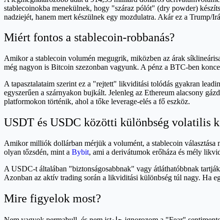
stablecoinokba menekülnek, hogy "száraz pólót" (dry powder) készítse
nadziejét, hanem mert készülnek egy mozdulatra. Akár ez a Trump/Irán
Miért fontos a stablecoin-robbanás?
Amikor a stablecoin volumén megugrik, miközben az árak síklineárisak 
még nagyon is Bitcoin szezonban vagyunk. A pénz a BTC-ben koncent
A tapasztalataim szerint ez a "rejtett" likviditási tolódás gyakran lead
egyszerűen a szárnyakon bujkált. Jelenleg az Ethereum alacsony gázdíja
platformokon történik, ahol a tőke leverage-elés a fő eszköz.
USDT és USDC közötti különbség volatilis 
Amikor milliók dollárban mérjük a volumént, a stablecoin választása 
olyan tőzsdén, mint a
Bybit
, ami a derivátumok erőháza és mély likvid
A USDC-t általában "biztonságosabbnak" vagy átláthatóbbnak tartják
Azonban az aktív trading során a likviditási különbség túl nagy. Ha e
Mire figyelok most?
Nem vagyok permabull, és nem istجاه 