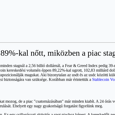
89%-kal nőtt, miközben a piac sta
minden stagnál a 2,56 billió dollárnál, a Fear & Greed Index pedig 39-
ecoin kereskedési volumén éppen 89,22%-kal ugrott, 102,83 milliárd do
újrapozicionálják magukat. Aki bizonytalan az usdt és az usdc közötti k
ási biztonságára van szüksége. Korábban már érintettük a
Stablecoin V
at mozog, de a piac "csatornázásában" már minden kiabít. A 24 órás v
ulását. Ehelyett egy nagy gyakoriságú forgatást figyelünk meg.
Ez egy csillagászati aktivitás a spot piachoz képest. A kereskedők nem