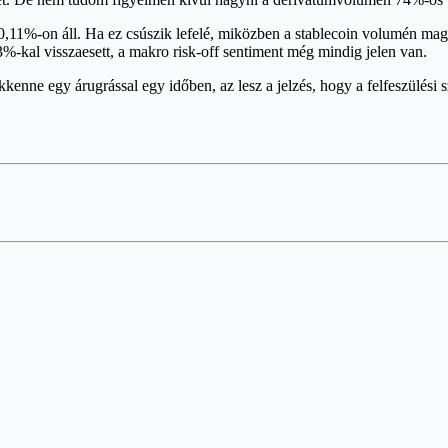
,11%-on áll. Ha ez csúszik lefelé, miközben a stablecoin volumén magas
al visszaesett, a makro risk-off sentiment még mindig jelen van.
kkenne egy árugrással egy időben, az lesz a jelzés, hogy a felfeszülési s