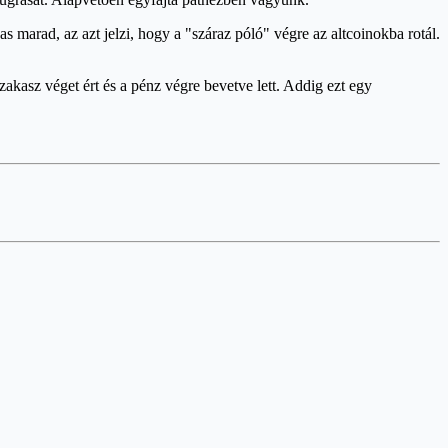
 marad, az azt jelzi, hogy a "száraz póló" végre az altcoinokba rotál.
zakasz véget ért és a pénz végre bevetve lett. Addig ezt egy