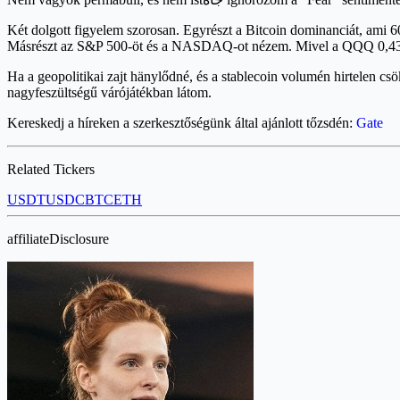
Két dolgott figyelem szorosan. Egyrészt a Bitcoin dominanciát, ami 60
Másrészt az S&P 500-öt és a NASDAQ-ot nézem. Mivel a QQQ 0,43%-k
Ha a geopolitikai zajt hänylődné, és a stablecoin volumén hirtelen csö
nagyfeszültségű várójátékban látom.
Kereskedj a híreken a szerkesztőségünk által ajánlott tőzsdén:
Gate
Related Tickers
USDT
USDC
BTC
ETH
affiliateDisclosure