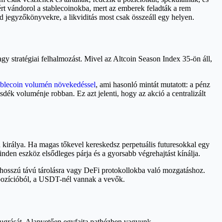
rt vándorol a stablecoinokba, mert az emberek feladták a rem
d jegyzőkönyvekre, a likviditás most csak összeáll egy helyen.
gy stratégiai felhalmozást. Mivel az Altcoin Season Index 35-ön áll,
ablecoin volumén növekedéssel
, ami hasonló mintát mutatott: a pénz
sdék voluménje robban. Ez azt jelenti, hogy az akció a centralizált
n királya. Ha magas tőkevel kereskedsz perpetuális futuresokkal egy
nden eszköz elsődleges párja és a gyorsabb végrehajtást kínálja.
hosszú távú tárolásra vagy DeFi protokollokba való mozgatáshoz.
y pozícióból, a USDT-nél vannak a vevők.
mén 74%-os ugrását. Alapvetően egyfajta pathézben vagyunk.