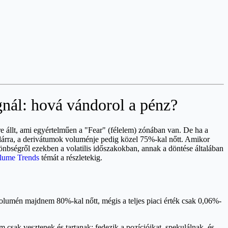
gnál: hová vándorol a pénz?
re állt, ami egyértelműen a "Fear" (félelem) zónában van. De ha a
llárra, a derivátumok voluménje pedig közel 75%-kal nőtt. Amikor
ülönbségről ezekben a volatilis időszakokban, annak a döntése általában
olume Trends
témát a részletekig.
olumén majdnem 80%-kal nőtt, mégis a teljes piaci érték csak 0,06%-
 csak vesztenek és tartanak; fedezik a pozícióikat, spekulálnak, és