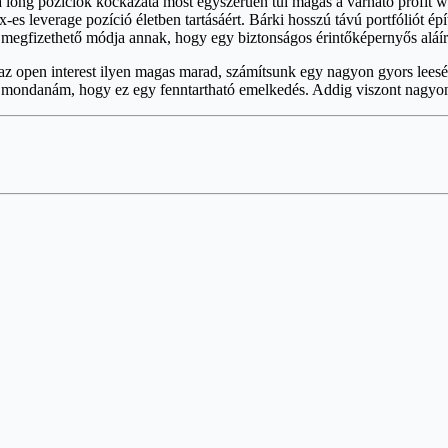
long pozíciók kockázata most egyszerűen túl magas a várható profit wz
0x-es leverage pozíció életben tartásáért. Bárki hosszú távú portfóliót é
megfizethető módja annak, hogy egy biztonságos érintőképernyős aláír
 az open interest ilyen magas marad, számítsunk egy nagyon gyors lees
azt mondanám, hogy ez egy fenntartható emelkedés. Addig viszont nagy