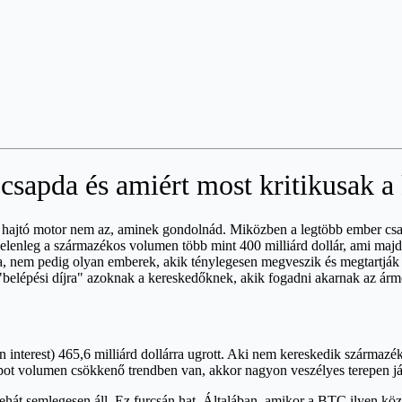
 csapda és amiért most kritikusak a
st hajtó motor nem az, aminek gondolnád. Miközben a legtöbb ember cs
Jelenleg a származékos volumen több mint 400 milliárd dollár, ami maj
jtja, nem pedig olyan emberek, akik ténylegesen megveszik és megtartj
 "belépési díjra" azoknak a kereskedőknek, akik fogadni akarnak az árm
 interest) 465,6 milliárd dollárra ugrott. Aki nem kereskedik származé
spot volumen csökkenő trendben van, akkor nagyon veszélyes terepen j
ehát semlegesen áll. Ez furcsán hat. Általában, amikor a BTC ilyen köze