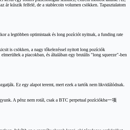
az ár kúszik felfelé, de a stablecoin volumen csökken. Tapasztalatom
or a legtöbben optimistaak és long pozíciót nyitnak, a funding rate
icsit is csökken, a nagy tőkelezéssel nyitott long pozíciók
 elmerültek a piacokban, és általában egy brutális "long squeeze"-ben
gatják. Ez egy alapot teremt, mert ezek a tartók nem likvidálódnak.
n vagyunk. A pénz nem rotál, csak a BTC perpetual pozíciókba一项