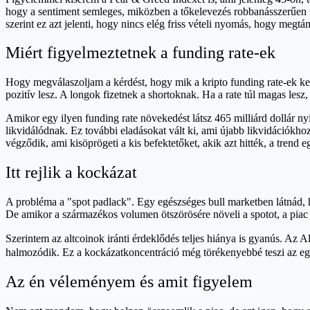
hogy a sentiment semleges, miközben a tőkelevezés robbanásszerűen nő
szerint ez azt jelenti, hogy nincs elég friss vételi nyomás, hogy megtá
Miért figyelmeztetnek a funding rate-ek
Hogy megválaszoljam a kérdést, hogy mik a kripto funding rate-ek kezd
pozitív lesz. A longok fizetnek a shortoknak. Ha a rate túl magas lesz,
Amikor egy ilyen funding rate növekedést látsz 465 milliárd dollár nyit
likvidálódnak. Ez további eladásokat vált ki, ami újabb likvidációkho
végződik, ami kisöprögeti a kis befektetőket, akik azt hitték, a trend e
Itt rejlik a kockázat
A probléma a "spot padlack". Egy egészséges bull marketben látnád, 
De amikor a származékos volumen ötszörösére növeli a spotot, a piac 
Szerintem az altcoinok iránti érdeklődés teljes hiánya is gyanús. A
halmozódik. Ez a kockázatkoncentráció még törékenyebbé teszi az egé
Az én véleményem és amit figyelem