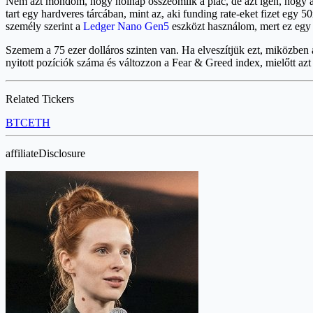
Nem azt mondom, hogy holnap összeomlik a piac, de azt igen, hogy a 
tart egy hardveres tárcában, mint az, aki funding rate-eket fizet egy 5
személy szerint a
Ledger Nano Gen5
eszközt használom, mert ez egy 
Szemem a 75 ezer dolláros szinten van. Ha elveszítjük ezt, miközben
nyitott pozíciók száma és változzon a Fear & Greed index, mielőtt 
Related Tickers
BTC
ETH
affiliateDisclosure