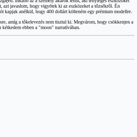
glęen. Inkább az a személy akarok lenni, aki tényleges eszközöket
pít, azt javaslom, hogy vigyétek ki az eszközeket a tőzsékről. Én
ót kapjak anélkül, hogy 400 dollárt költeném egy prémium modellre.
ésre, amíg a tőkelevezés nem tisztul ki. Megvárom, hogy csökkenjen a
on kétkedem ebben a "moon" narratívában.