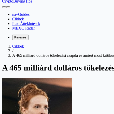
CryptoBuyingTips
navGuides
Cikkek
Piac Áttekintések
MEXC Radar
Keresés
Cikkek
/
A 465 milliárd dolláros tőkelezési csapda és amiért most kritiku
A 465 milliárd dolláros tőkelezé