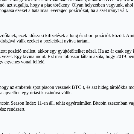
, azt sugallja, hogy a piac törékeny. Olyan helyzetben vagyunk, ahol 
mogassa ezeket a hatalmas leveraged pozíciókat, ha a szél irányt vált.
őknek, ezek időszaki kifizetések a long és short pozíciók között. Amik
 drágává válik ezeket a pozíciókat nyitva tartani.
ott pozíció mellett, akkor egy gyújtótöltelket nézel. Ha az ár csak egy k
z vezet. Egy lavina indul. Ezt már többször láttam azóta, hogy 2019-ben
gy egyenes vonal felfelé.
hogy az emberek spot piacon vesznek BTC-t, és azt hideg tárolókba moz
alapvetően egy óriási kaszinóvá válik.
z Altcoin Season Index 11-en áll, tehát egyértelműen Bitcoin szezonba
sz rendszert.