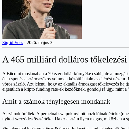
Sigrid Voss
·
2026. május 3.
A 465 milliárd dolláros tőkelezési
A Bitcoint mostanában a 79 ezer dollár környéke csábít, de a mozgá
én a spot és a származékos volumen közötti hatalmas eltérést nézem. 
vörös zászló. Azt jelenti, hogy az aktuális ármozgást tőkelevezés ha
eigentlich a kripto funding rate-ek kezdőknek, gondolj rá úgy, mint a
Amit a számok ténylegesen mondanak
A számok őrültek. A perpetual swapok nyitott pozícióinak értéke (open
nyitott szerződés összértéke. Ha ez a szám ilyen magas, miközben a 
Figyelemmel kísérem a Fear & Greed Indexet is, ami jelenleg 45-ön, t