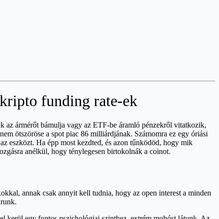
 kripto funding rate-ek
ak az ármérőt bámulja vagy az ETF-be áramló pénzekről vitatkozik,
dnem ötszöröse a spot piac 86 milliárdjának. Számomra ez egy óriási
ák az eszközt. Ha épp most kezdted, és azon tűnködöd, hogy mik
ozgásra anélkül, hogy ténylegesen birtokolnák a coinot.
kokkal, annak csak annyit kell tudnia, hogy az open interest a minden
árunk.
l kerül egy fontos pszichológiai szinthez, extrém mohóst látunk. Az,