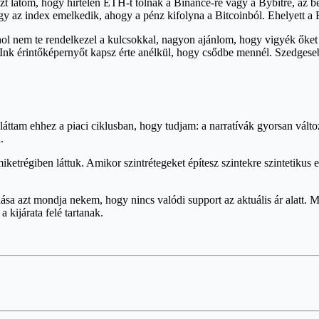
t látom, hogy hirtelen ETH-t tolnak a Binance-re vagy a Bybitre, az be
gy az index emelkedik, ahogy a pénz kifolyna a Bitcoinból. Ehelyett a B
hol nem te rendelkezel a kulcsokkal, nagyon ajánlom, hogy vigyék őke
 E Ink érintőképernyőt kapsz érte anélkül, hogy csődbe mennél. Szedge
áttam ehhez a piaci ciklusban, hogy tudjam: a narratívák gyorsan válto
.
trégiben láttuk. Amikor szintrétegeket építesz szintekre szintetikus 
 azt mondja nekem, hogy nincs valódi support az aktuális ár alatt. Me
 kijárata felé tartanak.