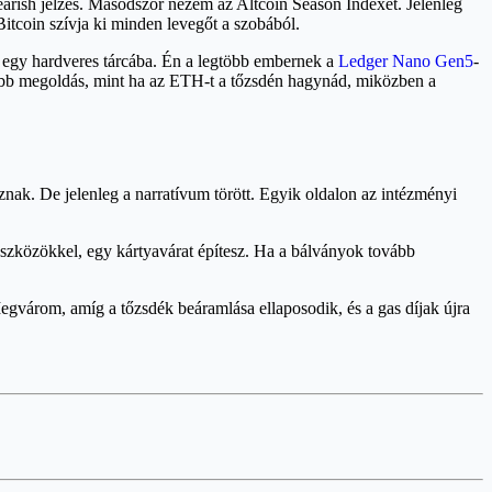
arish jelzés. Másodszor nézem az Altcoin Season Indexet. Jelenleg
itcoin szívja ki minden levegőt a szobából.
t egy hardveres tárcába. Én a legtöbb embernek a
Ledger Nano Gen5
-
sebb megoldás, mint ha az ETH-t a tőzsdén hagynád, miközben a
znak. De jelenleg a narratívum törött. Egyik oldalon az intézményi
eszközökkel, egy kártyavárat építesz. Ha a bálványok tovább
gvárom, amíg a tőzsdék beáramlása ellaposodik, és a gas díjak újra