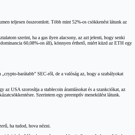
volumen teljesen összeomlott. Több mint 52%-os csökkenést látunk az
atom szerint, ha a gas ilyen alacsony, az azt jelenti, hogy senki
 dominancia 60,08%-on áll), könnyen érthető, miért küzd az ETH egy
en „crypto-barátabb” SEC-ről, de a valóság az, hogy a szabályokat
gy az USA szorosítja a stablecoin áramlásokat és a szankciókat, az
ckázatcsökkentésre. Szerintem egy preemptív menekülést látunk.
erű, ha tudod, hova nézni.