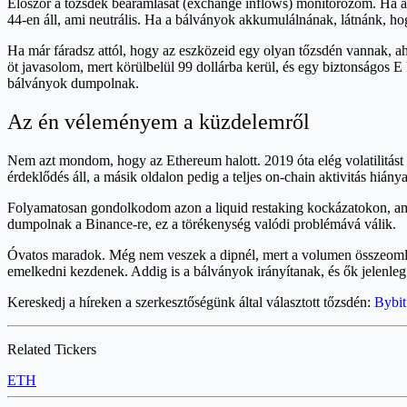
Először a tőzsdék beáramlását (exchange inflows) monitorozom. Ha az
44-en áll, ami neutrális. Ha a bálványok akkumulálnának, látnánk, ho
Ha már fáradsz attól, hogy az eszközeid egy olyan tőzsdén vannak, a
öt javasolom, mert körülbelül 99 dollárba kerül, és egy biztonságos
bálványok dumpolnak.
Az én véleményem a küzdelemről
Nem azt mondom, hogy az Ethereum halott. 2019 óta elég volatilitást l
érdeklődés áll, a másik oldalon pedig a teljes on-chain aktivitás hiánya
Folyamatosan gondolkodom azon a liquid restaking kockázatokon, amike
dumpolnak a Binance-re, ez a törékenység valódi problémává válik.
Óvatos maradok. Még nem veszek a dipnél, mert a volumen összeomlása
emelkedni kezdenek. Addig is a bálványok irányítanak, és ők jelenleg a
Kereskedj a híreken a szerkesztőségünk által választott tőzsdén:
Bybit
Related Tickers
ETH