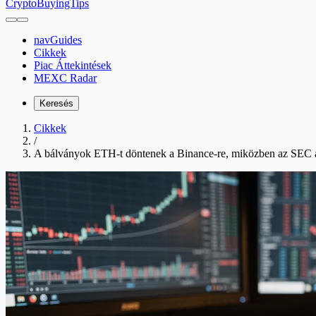
CryptoBuyingTips
navGuides
Cikkek
Piac Áttekintések
MEXC Radar
Keresés
Cikkek
/
A bálványok ETH-t döntenek a Binance-re, miközben az SEC át