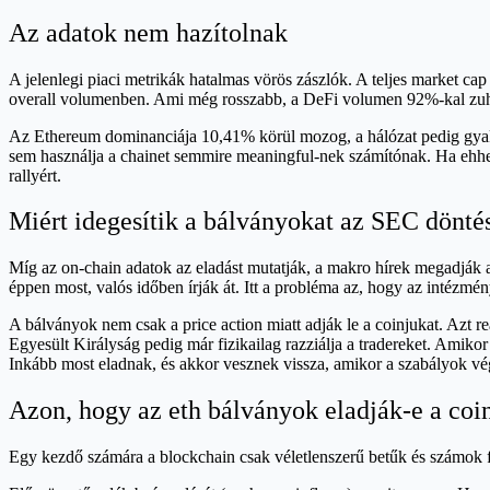
Az adatok nem hazítolnak
A jelenlegi piaci metrikák hatalmas vörös zászlók. A teljes market ca
overall volumenben. Ami még rosszabb, a DeFi volumen 92%-kal zuh
Az Ethereum dominanciája 10,41% körül mozog, a hálózat pedig gyakorl
sem használja a chainet semmire meaningful-nek számítónak. Ha ehh
rallyért.
Miért idegesítik a bálványokat az SEC dönté
Míg az on-chain adatok az eladást mutatják, a makro hírek megadják a
éppen most, valós időben írják át. Itt a probléma az, hogy az intézmén
A bálványok nem csak a price action miatt adják le a coinjukat. Azt r
Egyesült Királyság pedig már fizikailag razziálja a tradereket. Amik
Inkább most eladnak, és akkor vesznek vissza, amikor a szabályok v
Azon, hogy az eth bálványok eladják-e a coin
Egy kezdő számára a blockchain csak véletlenszerű betűk és számok f