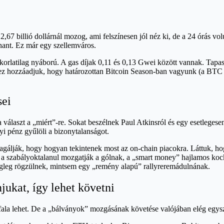
p 2,67 billió dollárnál mozog, ami felszínesen jól néz ki, de a 24 órás 
ant. Ez már egy szellemváros.
atilag nyáború. A gas díjak 0,11 és 0,13 Gwei között vannak. Tapasztal
ez hozzáadjuk, hogy határozottan Bitcoin Season-ban vagyunk (a BTC
sei
 választ a „miért”-re. Sokat beszélnek Paul Atkinsról és egy esetleges
yi pénz gyűlöli a bizonytalanságot.
eagálják, hogy hogyan tekintenek most az on-chain piacokra. Láttuk, ho
or a szabályoktalanul mozgatják a gólnak, a „smart money” hajlamos ko
égleg rögzülnek, mintsem egy „remény alapú” rallyreremádulnának.
jukat, így lehet követni
ala lehet. De a „bálványok” mozgásának követése valójában elég egysz