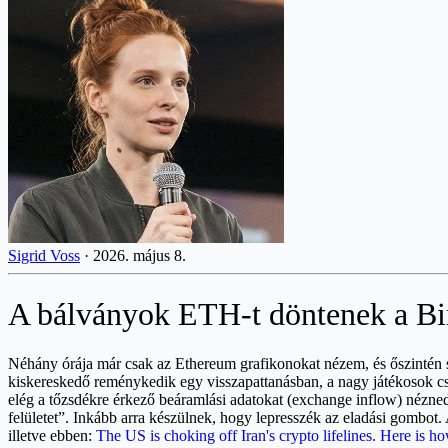
Sigrid Voss
·
2026. május 8.
A bálványok ETH-t döntenek a Bin
Néhány órája már csak az Ethereum grafikonokat nézem, és őszintén sz
kiskereskedő reménykedik egy visszapattanásban, a nagy játékosok 
elég a tőzsdékre érkező beáramlási adatokat (exchange inflow) nézned
felületet”. Inkább arra készülnek, hogy lepresszék az eladási gombot
illetve ebben:
The US is choking off Iran's crypto lifelines. Here is ho