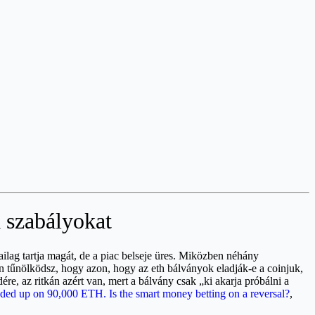
 szabályokat
ilag tartja magát, de a piac belseje üres. Miközben néhány
tűnölködsz, hogy azon, hogy az eth bálványok eladják-e a coinjuk,
e, az ritkán azért van, mert a bálvány csak „ki akarja próbálni a
aded up on 90,000 ETH. Is the smart money betting on a reversal?
,