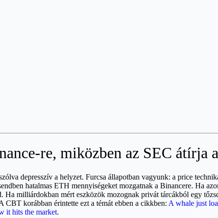
ance-re, miközben az SEC átírja a
ólva depresszív a helyzet. Furcsa állapotban vagyunk: a price technika
csendben hatalmas ETH mennyiségeket mozgatnak a Binancere. Ha azon 
. Ha milliárdokban mért eszközök mozognak privát tárcákból egy tőzsdér
. A CBT korábban érintette ezt a témát ebben a cikkben:
A whale just lo
w it hits the market
.