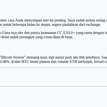
, cara Anda menyimpan aset itu penting. Saya sudah terlalu sering mel
r untuk beberapa bulan ke depan, segera pindahkan dari exchange.
lla Glass-nya oke dan punya keamanan CC EAL6+ yang sama dengan mode
 dolar untuk perangkat yang cuma diam di meja.
"Bitcoin Season" memang kuat, tapi narasi pasti ada titik jenuhnya. Saa
i 60%. Kalau BTC mulai plateau dan volume ETH melonjak, berarti rot