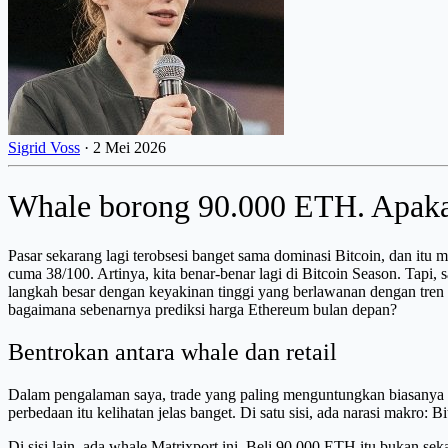
Sigrid Voss
·
2 Mei 2026
Whale borong 90.000 ETH. Apakah
Pasar sekarang lagi terobsesi banget sama dominasi Bitcoin, dan itu
cuma 38/100. Artinya, kita benar-benar lagi di Bitcoin Season. Tapi
langkah besar dengan keyakinan tinggi yang berlawanan dengan tren 
bagaimana sebenarnya prediksi harga Ethereum bulan depan?
Bentrokan antara whale dan retail
Dalam pengalaman saya, trade yang paling menguntungkan biasanya ter
perbedaan itu kelihatan jelas banget. Di satu sisi, ada narasi makro:
Di sisi lain, ada whale Matrixport ini. Beli 90.000 ETH itu bukan se