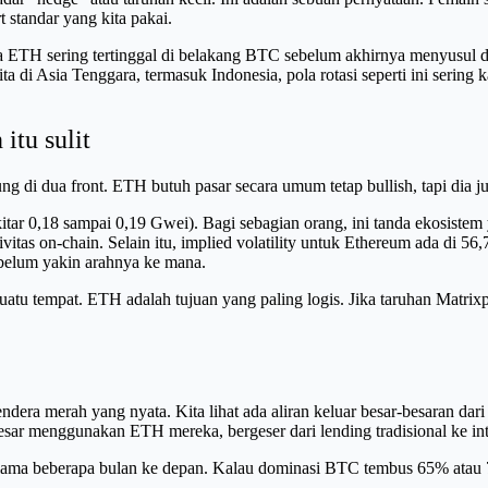
rt standar yang kita pakai.
na ETH sering tertinggal di belakang BTC sebelum akhirnya menyusul 
ita di Asia Tenggara, termasuk Indonesia, pola rotasi seperti ini sering 
itu sulit
 di dua front. ETH butuh pasar secara umum tetap bullish, tapi dia ju
tar 0,18 sampai 0,19 Gwei). Bagi sebagian orang, ini tanda ekosistem ya
vitas on-chain. Selain itu, implied volatility untuk Ethereum ada di 5
 belum yakin arahnya ke mana.
atu tempat. ETH adalah tujuan yang paling logis. Jika taruhan Matrixpor
dera merah yang nyata. Kita lihat ada aliran keluar besar-besaran dari
ar menggunakan ETH mereka, bergeser dari lending tradisional ke integ
 selama beberapa bulan ke depan. Kalau dominasi BTC tembus 65% atau