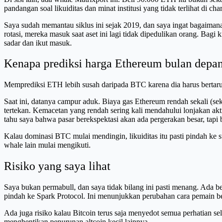
pandangan soal likuiditas dan minat institusi yang tidak terlihat di cha
Saya sudah memantau siklus ini sejak 2019, dan saya ingat bagaima
rotasi, mereka masuk saat aset ini lagi tidak dipedulikan orang. Bagi k
sadar dan ikut masuk.
Kenapa prediksi harga Ethereum bulan depan 
Memprediksi ETH lebih susah daripada BTC karena dia harus bertarung
Saat ini, datanya campur aduk. Biaya gas Ethereum rendah sekali (seki
tertekan. Kemacetan yang rendah sering kali mendahului lonjakan akti
tahu saya bahwa pasar berekspektasi akan ada pergerakan besar, tapi
Kalau dominasi BTC mulai mendingin, likuiditas itu pasti pindah ke su
whale lain mulai mengikuti.
Risiko yang saya lihat
Saya bukan permabull, dan saya tidak bilang ini pasti menang. Ada ben
pindah ke Spark Protocol. Ini menunjukkan perubahan cara pemain bes
Ada juga risiko kalau Bitcoin terus saja menyedot semua perhatian
menghentikan penurunan altcoin kecil lainnya.