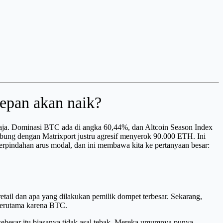
epan akan naik?
g saja. Dominasi BTC ada di angka 60,44%, dan Altcoin Season Index
hubung dengan Matrixport justru agresif menyerok 90.000 ETH. Ini
perpindahan arus modal, dan ini membawa kita ke pertanyaan besar:
etail dan apa yang dilakukan pemilik dompet terbesar. Sekarang,
k terutama karena BTC.
n sebesar itu biasanya tidak asal tebak. Mereka umumnya punya