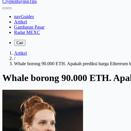
CryptoBuyingTips
navGuides
Artikel
Gambaran Pasar
Radar MEXC
Cari
Artikel
/
Whale borong 90.000 ETH. Apakah prediksi harga Ethereum b
Whale borong 90.000 ETH. Apak