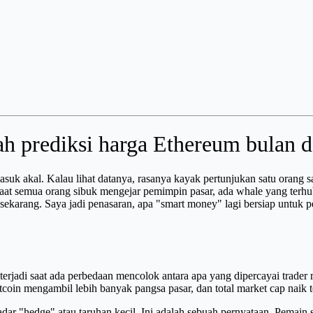
 prediksi harga Ethereum bulan d
 masuk akal. Kalau lihat datanya, rasanya kayak pertunjukan satu oran
, saat semua orang sibuk mengejar pemimpin pasar, ada whale yang ter
sekarang. Saya jadi penasaran, apa "smart money" lagi bersiap untuk 
jadi saat ada perbedaan mencolok antara apa yang dipercayai trader r
 Bitcoin mengambil lebih banyak pangsa pasar, dan total market cap nai
kadar "hedge" atau taruhan kecil. Ini adalah sebuah pernyataan. Pemai