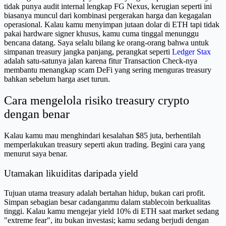
tidak punya audit internal lengkap FG Nexus, kerugian seperti ini
biasanya muncul dari kombinasi pergerakan harga dan kegagalan
operasional. Kalau kamu menyimpan jutaan dolar di ETH tapi tidak
pakai hardware signer khusus, kamu cuma tinggal menunggu
bencana datang. Saya selalu bilang ke orang-orang bahwa untuk
simpanan treasury jangka panjang, perangkat seperti
Ledger Stax
adalah satu-satunya jalan karena fitur Transaction Check-nya
membantu menangkap scam DeFi yang sering menguras treasury
bahkan sebelum harga aset turun.
Cara mengelola risiko treasury crypto
dengan benar
Kalau kamu mau menghindari kesalahan $85 juta, berhentilah
memperlakukan treasury seperti akun trading. Begini cara yang
menurut saya benar.
Utamakan likuiditas daripada yield
Tujuan utama treasury adalah bertahan hidup, bukan cari profit.
Simpan sebagian besar cadanganmu dalam stablecoin berkualitas
tinggi. Kalau kamu mengejar yield 10% di ETH saat market sedang
"extreme fear", itu bukan investasi; kamu sedang berjudi dengan