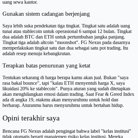
uang sewa kantor.
Gunakan sistem cadangan berjenjang
Saya lebih suka pendekatan tiga tingkat. Tingkat satu adalah uang
tunai atau stablecoin untuk operasional 6 sampai 12 bulan. Tingkat
dua adalah BTC dan ETH untuk pertumbuhan jangka panjang.
Tingkat tiga adalah altcoin "moonshot". FG Nexus pada dasarnya
memperlakukan tingkat satu dan dua sebagai satu pot trading. Itu
adalah resep menuju kebangkrutan.
Terapkan batas penurunan yang ketat
Tentukan sekarang di harga berapa kamu akan jual. Bukan "saya
rasa bakal bounce", tapi "kalau ETH menyentuh harga X, saya
likuidasi 20% ke stablecoin". Punya aturan yang sudah ditetapkan
akan menghilangkan emosi dalam trading. Saat Fear & Greed Index
ada di angka 19, otakmu akan menyuruhmu untuk hold dan
berharap. Aturanmu harus menyuruhmu untuk bertahan hidup.
Opini terakhir saya
Bencana FG Nexus adalah pengingat bahwa label "kelas institusi"
tidak otomatis berarti manajemen risiko kelas institusi. Mereka