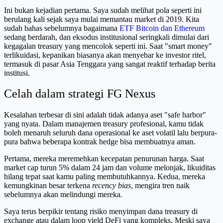
Ini bukan kejadian pertama. Saya sudah melihat pola seperti ini
berulang kali sejak saya mulai memantau market di 2019. Kita
sudah bahas sebelumnya bagaimana
ETF Bitcoin dan Ethereum
sedang berdarah, dan eksodus institusional seringkali dimulai dari
kegagalan treasury yang mencolok seperti ini. Saat "smart money"
terlikuidasi, kepanikan biasanya akan menyebar ke investor ritel,
termasuk di pasar Asia Tenggara yang sangat reaktif terhadap berita
institusi.
Celah dalam strategi FG Nexus
Kesalahan terbesar di sini adalah tidak adanya aset "safe harbor"
yang nyata. Dalam manajemen treasury profesional, kamu tidak
boleh menaruh seluruh dana operasional ke aset volatil lalu berpura-
pura bahwa beberapa kontrak hedge bisa membuatnya aman.
Pertama, mereka meremehkan kecepatan penurunan harga. Saat
market cap turun 5% dalam 24 jam dan volume melonjak, likuiditas
hilang tepat saat kamu paling membutuhkannya. Kedua, mereka
kemungkinan besar terkena
recency bias
, mengira tren naik
sebelumnya akan melindungi mereka.
Saya terus berpikir tentang risiko menyimpan dana treasury di
exchange atau dalam loop yield DeFi yang kompleks. Meski saya