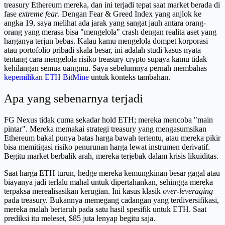
treasury Ethereum mereka, dan ini terjadi tepat saat market berada di
fase
extreme fear
. Dengan Fear & Greed Index yang anjlok ke
angka 19, saya melihat ada jarak yang sangat jauh antara orang-
orang yang merasa bisa "mengelola" crash dengan realita aset yang
harganya terjun bebas. Kalau kamu mengelola dompet korporasi
atau portofolio pribadi skala besar, ini adalah studi kasus nyata
tentang cara mengelola risiko treasury crypto supaya kamu tidak
kehilangan semua uangmu. Saya sebelumnya pernah membahas
kepemilikan ETH BitMine
untuk konteks tambahan.
Apa yang sebenarnya terjadi
FG Nexus tidak cuma sekadar hold ETH; mereka mencoba "main
pintar". Mereka memakai strategi treasury yang mengasumsikan
Ethereum bakal punya batas harga bawah tertentu, atau mereka pikir
bisa memitigasi risiko penurunan harga lewat instrumen derivatif.
Begitu market berbalik arah, mereka terjebak dalam krisis likuiditas.
Saat harga ETH turun, hedge mereka kemungkinan besar gagal atau
biayanya jadi terlalu mahal untuk dipertahankan, sehingga mereka
terpaksa merealisasikan kerugian. Ini kasus klasik
over-leveraging
pada treasury. Bukannya memegang cadangan yang terdiversifikasi,
mereka malah bertaruh pada satu hasil spesifik untuk ETH. Saat
prediksi itu meleset, $85 juta lenyap begitu saja.