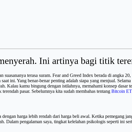
nyerah. Ini artinya bagi titik ter
n suasananya terasa suram. Fear and Greed Index berada di angka 20, y
ta saat ini. Yang benar-benar penting adalah siapa yang menjual. Sela
. Kalau kamu bingung dengan istilahnya, memahami konsep dasar tenta
tik terendah pasar. Sebelumnya kita sudah membahas tentang
Bitcoin ET
 dengan harga lebih rendah dari harga beli awal. Ketika pemegang jang
. Dalam pengalaman saya, tingkat kelelahan psikologis seperti ini seri