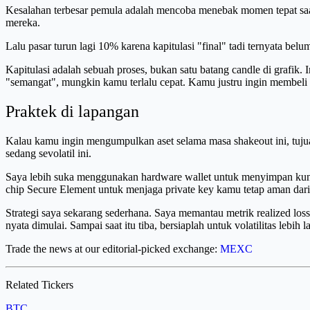
Kesalahan terbesar pemula adalah mencoba menebak momen tepat saat 
mereka.
Lalu pasar turun lagi 10% karena kapitulasi "final" tadi ternyata belu
Kapitulasi adalah sebuah proses, bukan satu batang candle di grafik
"semangat", mungkin kamu terlalu cepat. Kamu justru ingin membel
Praktek di lapangan
Kalau kamu ingin mengumpulkan aset selama masa shakeout ini, tujuan
sedang sevolatil ini.
Saya lebih suka menggunakan hardware wallet untuk menyimpan kunci
chip Secure Element untuk menjaga private key kamu tetap aman dari 
Strategi saya sekarang sederhana. Saya memantau metrik realized los
nyata dimulai. Sampai saat itu tiba, bersiaplah untuk volatilitas lebih
Trade the news at our editorial-picked exchange:
MEXC
Related Tickers
BTC