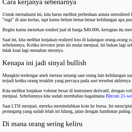
Cara kerjanya sebenarnya
Untuk memahami ini, kita harus melihat perbedaan antara unrealized 
"rugi" di atas kertas, tapi kamu belum benar-benar kehilangan apa 
Begitu kamu menekan tombol jual di harga $40.000, kerugian itu menj
Saat ini, kita melihat lonjakan realized loss di kalangan orang-ora
sebelumnya. Ketika investor jenis ini mulai menjual, ini bukan lagi
tidak kuat lagi menahan stresnya.
Kenapa ini jadi sinyal bullish
Mungkin terdengar aneh merasa senang saat orang lain kehilangan uang,
terjadi ketika orang terakhir yang percaya pada aset tersebut akhirny
Kita melihat lonjakan volume besar di instrumen derivatif, dengan 
menjual. Sebelumnya kita sudah membahas bagaimana
Bitcoin 21-
Saat LTH menjual, mereka memindahkan koin ke bursa. Ini menciptaka
pemegang yang sudah lelah ini hilang, jalan dengan hambatan paling k
Di mana orang sering keliru