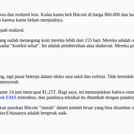
loss dan realized loss. Kalau kamu beli Bitcoin di harga $60.000 dan
pun karena kamu belum menjualnya.
adi realized.
ng yang sudah memegang koin mereka lebih dari 155 hari. Mereka adalah
 sekadar "koreksi sehat". Ini adalah pembersihan atau shakeout. Mereka
 tapi pasar bekerja dalam siklus rasa sakit dan euforia. Titik terendah
a menyerah.
volume 24 jam mencapai $1,25T. Bagi saya, ini menunjukkan bahwa oran
week EMA
tertembus, dan patahnya teknikal itu ditambah dengan patahny
n pasokan Bitcoin "murah" dalam jumlah besar yang bisa disambar oleh
ecil biasanya adalah bergerak naik.