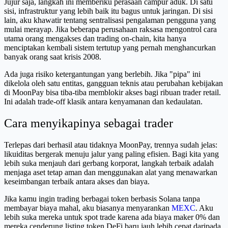
Jujur saja, langkah ini memberiku perasaan campur aduk. Di satu
sisi, infrastruktur yang lebih baik itu bagus untuk jaringan. Di sisi
lain, aku khawatir tentang sentralisasi pengalaman pengguna yang
mulai merayap. Jika beberapa perusahaan raksasa mengontrol cara
utama orang mengakses dan trading on-chain, kita hanya
menciptakan kembali sistem tertutup yang pernah menghancurkan
banyak orang saat krisis 2008.
Ada juga risiko ketergantungan yang berlebih. Jika "pipa" ini
dikelola oleh satu entitas, gangguan teknis atau perubahan kebijakan
di MoonPay bisa tiba-tiba memblokir akses bagi ribuan trader retail.
Ini adalah trade-off klasik antara kenyamanan dan kedaulatan.
Cara menyikapinya sebagai trader
Terlepas dari berhasil atau tidaknya MoonPay, trennya sudah jelas:
likuiditas bergerak menuju jalur yang paling efisien. Bagi kita yang
lebih suka menjauh dari gerbang korporat, langkah terbaik adalah
menjaga aset tetap aman dan menggunakan alat yang menawarkan
keseimbangan terbaik antara akses dan biaya.
Jika kamu ingin trading berbagai token berbasis Solana tanpa
membayar biaya mahal, aku biasanya menyarankan
MEXC
. Aku
lebih suka mereka untuk spot trade karena ada biaya maker 0% dan
mereka cenderung listing token DeFi baru jauh lebih cepat daripada