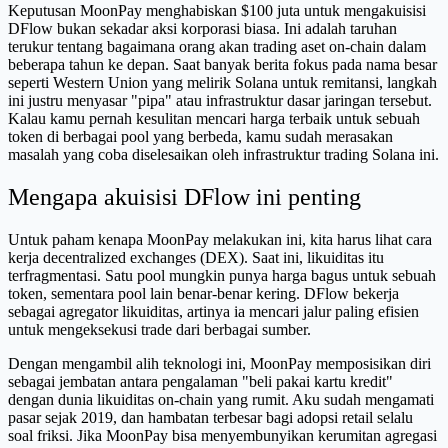
Keputusan MoonPay menghabiskan $100 juta untuk mengakuisisi
DFlow bukan sekadar aksi korporasi biasa. Ini adalah taruhan
terukur tentang bagaimana orang akan trading aset on-chain dalam
beberapa tahun ke depan. Saat banyak berita fokus pada nama besar
seperti Western Union yang melirik Solana untuk remitansi, langkah
ini justru menyasar "pipa" atau infrastruktur dasar jaringan tersebut.
Kalau kamu pernah kesulitan mencari harga terbaik untuk sebuah
token di berbagai pool yang berbeda, kamu sudah merasakan
masalah yang coba diselesaikan oleh infrastruktur trading Solana ini.
Mengapa akuisisi DFlow ini penting
Untuk paham kenapa MoonPay melakukan ini, kita harus lihat cara
kerja decentralized exchanges (DEX). Saat ini, likuiditas itu
terfragmentasi. Satu pool mungkin punya harga bagus untuk sebuah
token, sementara pool lain benar-benar kering. DFlow bekerja
sebagai agregator likuiditas, artinya ia mencari jalur paling efisien
untuk mengeksekusi trade dari berbagai sumber.
Dengan mengambil alih teknologi ini, MoonPay memposisikan diri
sebagai jembatan antara pengalaman "beli pakai kartu kredit"
dengan dunia likuiditas on-chain yang rumit. Aku sudah mengamati
pasar sejak 2019, dan hambatan terbesar bagi adopsi retail selalu
soal friksi. Jika MoonPay bisa menyembunyikan kerumitan agregasi