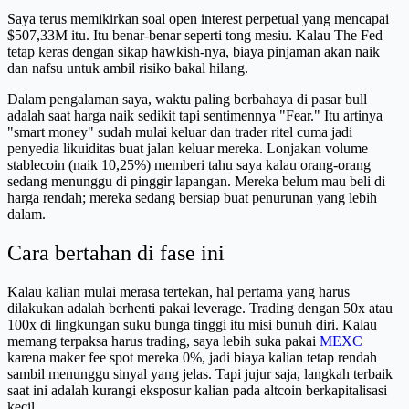
Saya terus memikirkan soal open interest perpetual yang mencapai
$507,33M itu. Itu benar-benar seperti tong mesiu. Kalau The Fed
tetap keras dengan sikap hawkish-nya, biaya pinjaman akan naik
dan nafsu untuk ambil risiko bakal hilang.
Dalam pengalaman saya, waktu paling berbahaya di pasar bull
adalah saat harga naik sedikit tapi sentimennya "Fear." Itu artinya
"smart money" sudah mulai keluar dan trader ritel cuma jadi
penyedia likuiditas buat jalan keluar mereka. Lonjakan volume
stablecoin (naik 10,25%) memberi tahu saya kalau orang-orang
sedang menunggu di pinggir lapangan. Mereka belum mau beli di
harga rendah; mereka sedang bersiap buat penurunan yang lebih
dalam.
Cara bertahan di fase ini
Kalau kalian mulai merasa tertekan, hal pertama yang harus
dilakukan adalah berhenti pakai leverage. Trading dengan 50x atau
100x di lingkungan suku bunga tinggi itu misi bunuh diri. Kalau
memang terpaksa harus trading, saya lebih suka pakai
MEXC
karena maker fee spot mereka 0%, jadi biaya kalian tetap rendah
sambil menunggu sinyal yang jelas. Tapi jujur saja, langkah terbaik
saat ini adalah kurangi eksposur kalian pada altcoin berkapitalisasi
kecil.