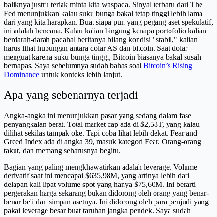
baliknya justru teriak minta kita waspada. Sinyal terbaru dari The
Fed menunjukkan kalau suku bunga bakal tetap tinggi lebih lama
dari yang kita harapkan. Buat siapa pun yang pegang aset spekulatif,
ini adalah bencana. Kalau kalian bingung kenapa portofolio kalian
berdarah-darah padahal beritanya bilang kondisi "stabil," kalian
harus lihat hubungan antara dolar AS dan bitcoin. Saat dolar
menguat karena suku bunga tinggi, Bitcoin biasanya bakal susah
bernapas. Saya sebelumnya sudah bahas soal
Bitcoin’s Rising
Dominance
untuk konteks lebih lanjut.
Apa yang sebenarnya terjadi
Angka-angka ini menunjukkan pasar yang sedang dalam fase
penyangkalan berat. Total market cap ada di $2,58T, yang kalau
dilihat sekilas tampak oke. Tapi coba lihat lebih dekat. Fear and
Greed Index ada di angka 39, masuk kategori Fear. Orang-orang
takut, dan memang seharusnya begitu.
Bagian yang paling mengkhawatirkan adalah leverage. Volume
derivatif saat ini mencapai $635,98M, yang artinya lebih dari
delapan kali lipat volume spot yang hanya $75,60M. Ini berarti
pergerakan harga sekarang bukan didorong oleh orang yang benar-
benar beli dan simpan asetnya. Ini didorong oleh para penjudi yang
pakai leverage besar buat taruhan jangka pendek. Saya sudah