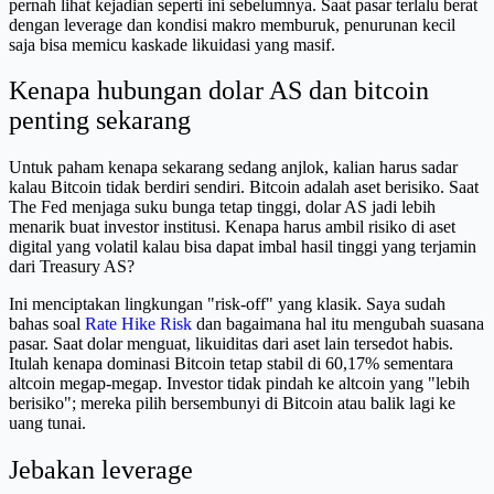
pernah lihat kejadian seperti ini sebelumnya. Saat pasar terlalu berat
dengan leverage dan kondisi makro memburuk, penurunan kecil
saja bisa memicu kaskade likuidasi yang masif.
Kenapa hubungan dolar AS dan bitcoin
penting sekarang
Untuk paham kenapa sekarang sedang anjlok, kalian harus sadar
kalau Bitcoin tidak berdiri sendiri. Bitcoin adalah aset berisiko. Saat
The Fed menjaga suku bunga tetap tinggi, dolar AS jadi lebih
menarik buat investor institusi. Kenapa harus ambil risiko di aset
digital yang volatil kalau bisa dapat imbal hasil tinggi yang terjamin
dari Treasury AS?
Ini menciptakan lingkungan "risk-off" yang klasik. Saya sudah
bahas soal
Rate Hike Risk
dan bagaimana hal itu mengubah suasana
pasar. Saat dolar menguat, likuiditas dari aset lain tersedot habis.
Itulah kenapa dominasi Bitcoin tetap stabil di 60,17% sementara
altcoin megap-megap. Investor tidak pindah ke altcoin yang "lebih
berisiko"; mereka pilih bersembunyi di Bitcoin atau balik lagi ke
uang tunai.
Jebakan leverage