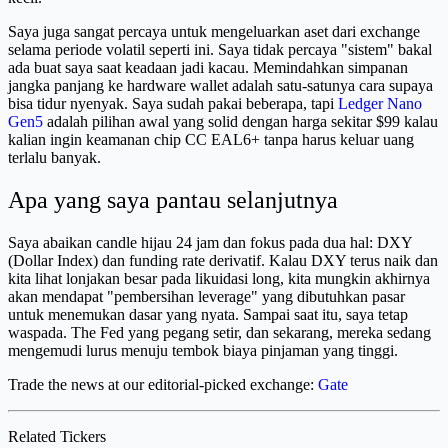
Saya juga sangat percaya untuk mengeluarkan aset dari exchange
selama periode volatil seperti ini. Saya tidak percaya "sistem" bakal
ada buat saya saat keadaan jadi kacau. Memindahkan simpanan
jangka panjang ke hardware wallet adalah satu-satunya cara supaya
bisa tidur nyenyak. Saya sudah pakai beberapa, tapi
Ledger Nano
Gen5
adalah pilihan awal yang solid dengan harga sekitar $99 kalau
kalian ingin keamanan chip CC EAL6+ tanpa harus keluar uang
terlalu banyak.
Apa yang saya pantau selanjutnya
Saya abaikan candle hijau 24 jam dan fokus pada dua hal: DXY
(Dollar Index) dan funding rate derivatif. Kalau DXY terus naik dan
kita lihat lonjakan besar pada likuidasi long, kita mungkin akhirnya
akan mendapat "pembersihan leverage" yang dibutuhkan pasar
untuk menemukan dasar yang nyata. Sampai saat itu, saya tetap
waspada. The Fed yang pegang setir, dan sekarang, mereka sedang
mengemudi lurus menuju tembok biaya pinjaman yang tinggi.
Trade the news at our editorial-picked exchange:
Gate
Related Tickers