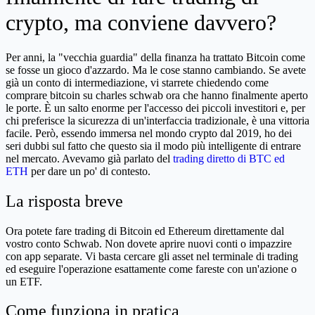
crypto, ma conviene davvero?
Per anni, la "vecchia guardia" della finanza ha trattato Bitcoin come
se fosse un gioco d'azzardo. Ma le cose stanno cambiando. Se avete
già un conto di intermediazione, vi starrete chiedendo come
comprare bitcoin su charles schwab ora che hanno finalmente aperto
le porte. È un salto enorme per l'accesso dei piccoli investitori e, per
chi preferisce la sicurezza di un'interfaccia tradizionale, è una vittoria
facile. Però, essendo immersa nel mondo crypto dal 2019, ho dei
seri dubbi sul fatto che questo sia il modo più intelligente di entrare
nel mercato. Avevamo già parlato del
trading diretto di BTC ed
ETH
per dare un po' di contesto.
La risposta breve
Ora potete fare trading di Bitcoin ed Ethereum direttamente dal
vostro conto Schwab. Non dovete aprire nuovi conti o impazzire
con app separate. Vi basta cercare gli asset nel terminale di trading
ed eseguire l'operazione esattamente come fareste con un'azione o
un ETF.
Come funziona in pratica