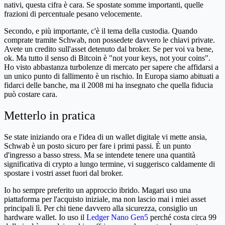
nativi, questa cifra è cara. Se spostate somme importanti, quelle
frazioni di percentuale pesano velocemente.
Secondo, e più importante, c'è il tema della custodia. Quando
comprate tramite Schwab, non possedete davvero le chiavi private.
Avete un credito sull'asset detenuto dal broker. Se per voi va bene,
ok. Ma tutto il senso di Bitcoin è "not your keys, not your coins".
Ho visto abbastanza turbolenze di mercato per sapere che affidarsi a
un unico punto di fallimento è un rischio. In Europa siamo abituati a
fidarci delle banche, ma il 2008 mi ha insegnato che quella fiducia
può costare cara.
Metterlo in pratica
Se state iniziando ora e l'idea di un wallet digitale vi mette ansia,
Schwab è un posto sicuro per fare i primi passi. È un punto
d'ingresso a basso stress. Ma se intendete tenere una quantità
significativa di crypto a lungo termine, vi suggerisco caldamente di
spostare i vostri asset fuori dal broker.
Io ho sempre preferito un approccio ibrido. Magari uso una
piattaforma per l'acquisto iniziale, ma non lascio mai i miei asset
principali lì. Per chi tiene davvero alla sicurezza, consiglio un
hardware wallet. Io uso il
Ledger Nano Gen5
perché costa circa 99