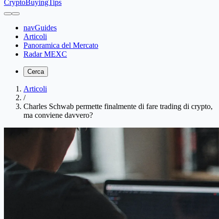
CryptoBuyingTips
navGuides
Articoli
Panoramica del Mercato
Radar MEXC
Cerca
Articoli
/
Charles Schwab permette finalmente di fare trading di crypto,
ma conviene davvero?