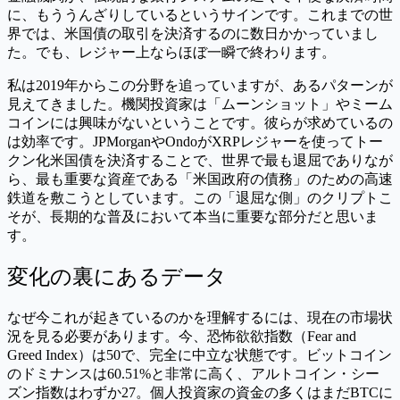
に、もううんざりしているというサインです。これまでの世
界では、米国債の取引を決済するのに数日かかっていまし
た。でも、レジャー上ならほぼ一瞬で終わります。
私は2019年からこの分野を追っていますが、あるパターンが
見えてきました。機関投資家は「ムーンショット」やミーム
コインには興味がないということです。彼らが求めているの
は効率です。JPMorganやOndoがXRPレジャーを使ってトー
クン化米国債を決済することで、世界で最も退屈でありなが
ら、最も重要な資産である「米国政府の債務」のための高速
鉄道を敷こうとしています。この「退屈な側」のクリプトこ
そが、長期的な普及において本当に重要な部分だと思いま
す。
変化の裏にあるデータ
なぜ今これが起きているのかを理解するには、現在の市場状
況を見る必要があります。今、恐怖欲欲指数（Fear and
Greed Index）は50で、完全に中立な状態です。ビットコイン
のドミナンスは60.51%と非常に高く、アルトコイン・シー
ズン指数はわずか27。個人投資家の資金の多くはまだBTCに