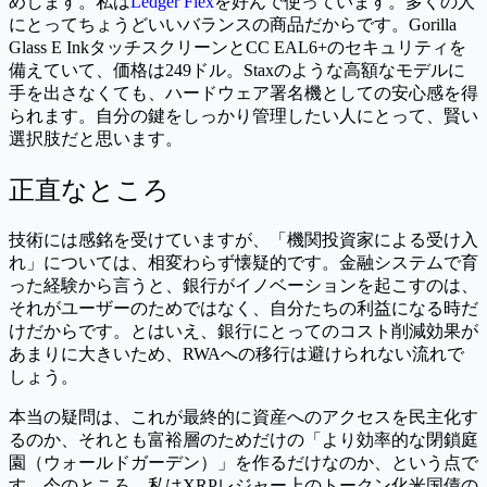
めします。私は
Ledger Flex
を好んで使っています。多くの人
にとってちょうどいいバランスの商品だからです。Gorilla
Glass E InkタッチスクリーンとCC EAL6+のセキュリティを
備えていて、価格は249ドル。Staxのような高額なモデルに
手を出さなくても、ハードウェア署名機としての安心感を得
られます。自分の鍵をしっかり管理したい人にとって、賢い
選択肢だと思います。
正直なところ
技術には感銘を受けていますが、「機関投資家による受け入
れ」については、相変わらず懐疑的です。金融システムで育
った経験から言うと、銀行がイノベーションを起こすのは、
それがユーザーのためではなく、自分たちの利益になる時だ
けだからです。とはいえ、銀行にとってのコスト削減効果が
あまりに大きいため、RWAへの移行は避けられない流れで
しょう。
本当の疑問は、これが最終的に資産へのアクセスを民主化す
るのか、それとも富裕層のためだけの「より効率的な閉鎖庭
園（ウォールドガーデン）」を作るだけなのか、という点で
す。今のところ、私はXRPレジャー上のトークン化米国債の