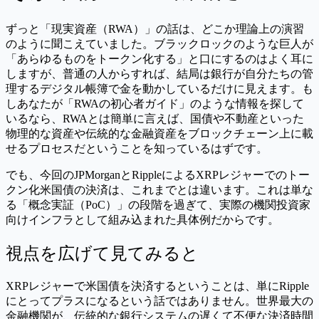
ずっと「現実資産（RWA）」の話は、どこか理論上の演習
のように聞こえていました。ブラックロックのような巨人が
「あらゆるものをトークン化する」と口にするのはよく耳に
しますが、普通の人からすれば、結局は銀行が自分たちの管
理するデジタル帳簿で金を動かしているだけに見えます。も
しあなたが「RWAの初心者ガイド」のような情報を探して
いるなら、RWAとは簡単に言えば、国債や不動産といった
物理的な資産や伝統的な金融資産をブロックチェーン上に載
せるプロセスだということを知っているはずです。
でも、今回のJPMorganとRippleによるXRPレジャーでのトー
クン化米国債の決済は、これまでとは違います。これは単な
る「概念実証（PoC）」の段階を過ぎて、実際の機関投資家
向けインフラとして組み込まれた具体例だからです。
視点を広げて見てみると
XRPレジャーで米国債を決済するということは、単にRipple
にとってプラスになるという話ではありません。世界最大の
金融機関が、伝統的な銀行システムの遅くて不便な決済時間