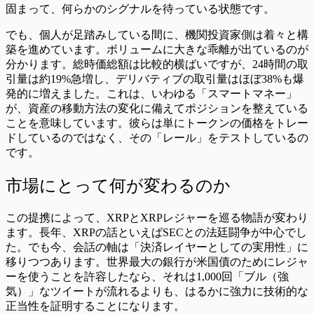
固まって、何らかのシグナルを待っている状態です。
でも、個人が足踏みしている間に、機関投資家側は着々と構
築を進めています。ボリュームに大きな乖離が出ているのが
分かります。総時価総額は比較的横ばいですが、24時間の取
引量は約19%急増し、デリバティブの取引量はほぼ38%も爆
発的に増えました。これは、いわゆる「スマートマネー」
が、資産の移動方法の変化に備えてポジションを整えている
ことを意味しています。彼らは単にトークンの価格をトレー
ドしているのではなく、その「レール」をテストしているの
です。
市場にとって何が変わるのか
この提携によって、XRPとXRPレジャーを巡る物語が変わり
ます。長年、XRPの話といえばSECとの法廷闘争が中心でし
た。でも今、会話の軸は「決済レイヤーとしての実用性」に
移りつつあります。世界最大の銀行が米国債のためにレジャ
ーを使うことを許容したなら、それは1,000回「ブル（強
気）」なツイートが流れるよりも、はるかに強力に技術的な
正当性を証明することになります。