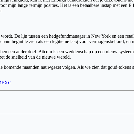
oor mijn lange-termijn posities. Het is een betaalbare instap met een E
n.
rkt wordt. De lijn tussen een hedgefundmanager in New York en een reta
kchain begint te zien als een legitieme laag voor vermogensbehoud, en 
hebben een ander doel. Bitcoin is een weddenschap op een nieuw systee
 met de snelheid van de nieuwe wereld.
de komende maanden nauwgezet volgen. Als we zien dat goud-tokens stij
MEXC