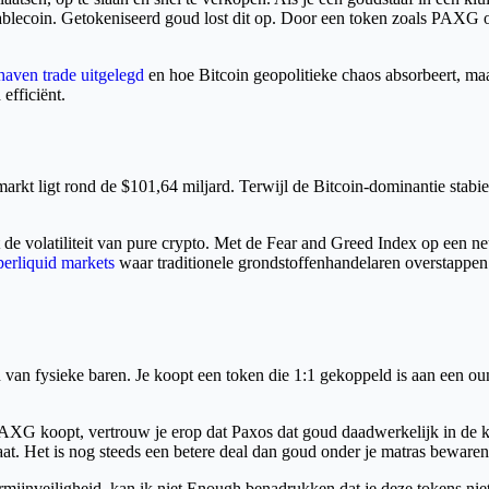
tablecoin. Getokeniseerd goud lost dit op. Door een token zoals PAXG o
haven trade uitgelegd
en hoe Bitcoin geopolitieke chaos absorbeert, maa
efficiënt.
markt ligt rond de $101,64 miljard. Terwijl de Bitcoin-dominantie stabi
et de volatiliteit van pure crypto. Met de Fear and Greed Index op een ne
erliquid markets
waar traditionele grondstoffenhandelaren overstappen
en van fysieke baren. Je koopt een token die 1:1 gekoppeld is aan een ou
XG koopt, vertrouw je erop dat Paxos dat goud daadwerkelijk in de kluis 
gaat. Het is nog steeds een betere deal dan goud onder je matras bewaren,
ermijnveiligheid, kan ik niet Enough benadrukken dat je deze tokens ni