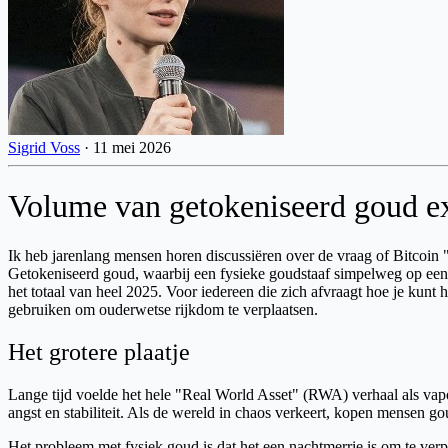
Sigrid Voss
·
11 mei 2026
Volume van getokeniseerd goud expl
Ik heb jarenlang mensen horen discussiëren over de vraag of Bitcoin "d
Getokeniseerd goud, waarbij een fysieke goudstaaf simpelweg op een 
het totaal van heel 2025. Voor iedereen die zich afvraagt hoe je kunt
gebruiken om ouderwetse rijkdom te verplaatsen.
Het grotere plaatje
Lange tijd voelde het hele "Real World Asset" (RWA) verhaal als vapo
angst en stabiliteit. Als de wereld in chaos verkeert, kopen mensen go
Het probleem met fysiek goud is dat het een nachtmerrie is om te verpl