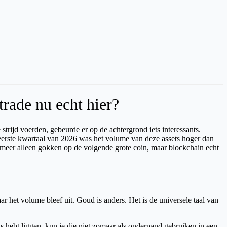
trade nu echt hier?
strijd voerden, gebeurde er op de achtergrond iets interessants.
eerste kwartaal van 2026 was het volume van deze assets hoger dan
et meer alleen gokken op de volgende grote coin, maar blockchain echt
 het volume bleef uit. Goud is anders. Het is de universele taal van
is hebt liggen, kun je die niet zomaar als onderpand gebruiken in een