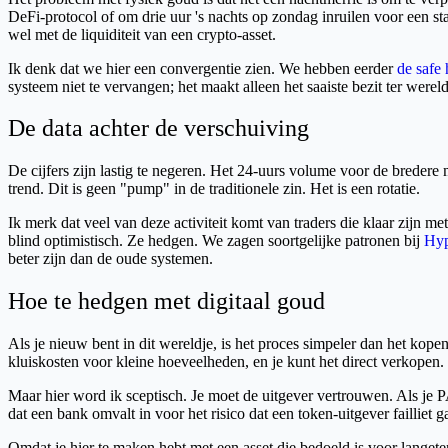
DeFi-protocol of om drie uur 's nachts op zondag inruilen voor een s
wel met de liquiditeit van een crypto-asset.
Ik denk dat we hier een convergentie zien. We hebben eerder
de safe 
systeem niet te vervangen; het maakt alleen het saaiste bezit ter wereld 
De data achter de verschuiving
De cijfers zijn lastig te negeren. Het 24-uurs volume voor de bredere 
trend. Dit is geen "pump" in de traditionele zin. Het is een rotatie.
Ik merk dat veel van deze activiteit komt van traders die klaar zijn m
blind optimistisch. Ze hedgen. We zagen soortgelijke patronen bij
Hyp
beter zijn dan de oude systemen.
Hoe te hedgen met digitaal goud
Als je nieuw bent in dit wereldje, is het proces simpeler dan het kop
kluiskosten voor kleine hoeveelheden, en je kunt het direct verkopen.
Maar hier word ik sceptisch. Je moet de uitgever vertrouwen. Als je PA
dat een bank omvalt in voor het risico dat een token-uitgever failliet 
Omdat je hier te maken hebt met een asset die bedoeld is voor langet