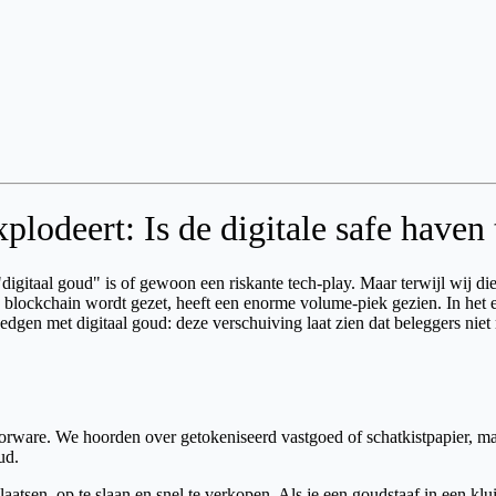
odeert: Is de digitale safe haven 
igitaal goud" is of gewoon een riskante tech-play. Maar terwijl wij die 
blockchain wordt gezet, heeft een enorme volume-piek gezien. In het 
 hedgen met digitaal goud: deze verschuiving laat zien dat beleggers ni
rware. We hoorden over getokeniseerd vastgoed of schatkistpapier, maar
ud.
aatsen, op te slaan en snel te verkopen. Als je een goudstaaf in een klu