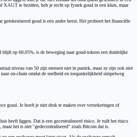
f XAUT te bezitten, heb je recht op fysiek goud in een kluis, maar
r getokeniseerd goud is een ander beest. Het probeert het financiële
el blijft op 60,05%, is de beweging naar goud-tokens een duidelijke
utraal niveau van 50 zijn mensen niet in paniek, maar ze zijn ook niet
 naar on-chain omdat de snelheid en toegankelijkheid simpelweg
nce goud. Je hoeft je niet druk te maken over verzekeringen of
heeft liggen. Dat is een gecentraliseerd risico. Je ruilt het risico
 maar het is niet "gedecentraliseerd" zoals Bitcoin dat is.
et op een exchange moet laten staan. Als de exchange omvalt,