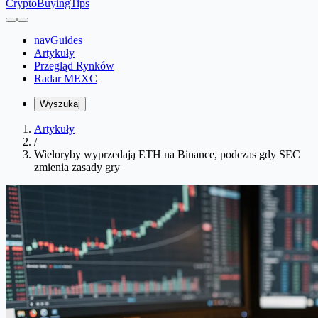
CryptoBuyingTips
navGuides
Artykuły
Przegląd Rynków
Radar MEXC
Wyszukaj
Artykuły
/
Wieloryby wyprzedają ETH na Binance, podczas gdy SEC
zmienia zasady gry