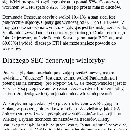
się. Widzimy spadek ogólnego obrotu o ponad 52%. Co gorsza,
wolumen w DeFi spadł o 92%. To jest po prostu miasto duchów.
Dominacja Ethereum oscyluje wokół 10,41%, a stan sieci jest
praktycznie uśpiony. Opłaty gas wynoszą od 0,11 do 0,13 Gwei. Z
mojego doświadczenia wynika, że gdy gas jest tak niski, oznacza to,
że nikt nie używa łańcucha do niczego istotnego. Dodajmy do tego
fakt, że jesteśmy w fazie Bitcoin Season (dominacja BTC wynosi
60,08%) i widać, dlaczego ETH nie może znaleźć powodu do
wzrostów.
Dlaczego SEC denerwuje wieloryby
Podczas gdy dane on-chain pokazują sprzedaż, newsy makro
wyjaśniają "dlaczego". Jest dużo szumu wokół Paula Atkinsa i
potencjału na bardziej "pro-krypto" SEC, ale rzeczywistością jest to,
że zasady są przepisywane w czasie rzeczywistym. Problem polega
na tym, że pieniądze instytucjonalne nienawidzą niepewności.
Wieloryby nie sprzedają tylko przez ruchy cenowe. Reagują na
zmianę w postrzeganiu rynków on-chain. Widzieliśmy, jak USA
dokręca śrubę w kwestii przepływów stablecoinów i sankcji, a w
Wielkiej Brytanii dochodzi do nalotów na traderów. Kiedy
regulacyjne słupki bramki są przesuwane, "smart money" zazwyczaj
redukuje ryzyko. Myślę, że widzimy ucieczkę wyprzedzającą. Wolą