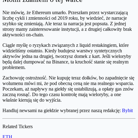
Nie mówię, że Ethereum umarło. Przeszłam przez wystarczającą
liczbę cykli i zmienności od 2019 roku, by wiedzieć, że narracje
szybko się zmieniają. Ale teraz ta narracja jest popsuta. Z jednej
strony mamy zainteresowanie instytucji, a z drugiej całkowity brak
aktywności on-chain.
Ciągle myślę o ryzykach związanych z liquid restakingiem, które
widzieliśmy ostatnio. Kiedy budujesz warstwy syntetycznych
aktywów jedna na drugiej, tworzysz domek z kart. Jeśli wieloryby
będą dalej dumpować na Binance, ta kruchość stanie się realnym
problemem.
Zachowuję ostrożność. Nie kupuję teraz dołków, bo zapadnięcie się
wolumenu mówi mi, że pod obecną ceną nie ma realnego wsparcia.
Poczekam, aż napływy na giełdy się ustabilizują, a opłaty gas znów
zaczną rosnąć. Do tego czasu kontrolę mają wieloryby, a one
właśnie kierują się do wyjścia.
Handluj newsami na giełdzie wybranej przez naszą redakcję:
Bybit
Related Tickers
ETH