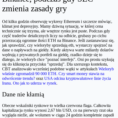
zmienia zasady gry
Od kilku godzin obserwuję wykresy Ethereum i szczerze mówiąc,
klimat jest depresyjny. Mamy dziwną sytuację, w której cena
technicznie się trzyma, ale wnętrze rynku jest puste. Podczas gdy
część traderów detalicznych liczy na odbicie, grubasy po cichu
przerzucają ogromne ilości ETH na Binance. Jeśli zastanawiasz się,
jak sprawdzić, czy wieloryby sprzedają eth, wystarczy spojrzeć na
dane o napływach na giełdy. Kiedy aktywa warte miliardy dolarów
wędrują z prywatnych portfeli na giełdę, rzadko dzieje się to
dlatego, że wieloryb chce "poznać interfejs". Oni po prostu szykują
się do kliknięcia przycisku "sprzedaj". Dla szerszego kontekstu,
CBT analizowało wcześniej podobne wątki w artykułach
Wieloryb
właśnie zgromadził 90 000 ETH. Czy smart money stawia na
odwrócenie trendu?
oraz
USA odcina kryptowalutowe linie życia
Iranu. Oto jak to uderza w rynek
.
Dane nie kłamią
Obecne wskaźniki rynkowe to wielka czerwona flaga. Całkowita
kapitalizacja rynku wynosi 2,67 bln USD, co na pierwszy rzut oka
wygląda nieźle, ale wolumen w ciągu 24 godzin kompletnie zapadł