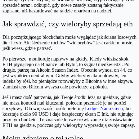
sprzedać teraz i odkupić, gdy nowe zasady zostaną faktycznie
zapisane, niż hazardować na rajdzie opartym na nadziei.
Jak sprawdzić, czy wieloryby sprzedają eth
Dla początkującego blockchain może wyglądać jak ściana losowych
liter i cyfr. Ale śledzenie ruchów "wielorybów" jest całkiem proste,
jeśli wiesz, gdzie patrzeć.
Po pierwsze, monitoruję napływy na giełdy. Kiedy widzisz skok
ETH płynącego na Binance lub Bybit, to sygnał niedźwiedzi. Po
drugie, patrzę na Altcoin Season Index. Obecnie wynosi on 44, co
jest wynikiem neutralnym. Gdyby wieloryby akumulowały, ten
indeks by rósł, bo pieniądze rotowałyby z Bitcoina w inne aktywa.
Zamiast tego Bitcoin wysysa całe powietrze z pokoju.
Jeśli masz dość patrzenia, jak Twoje środki leżą na giełdzie, gdzie
nie masz kontroli nad kluczami, polecam przenieść je na portfel
sprzętowy. Dla większości osób preferuję
Ledger Nano Gen5
, bo
kosztuje około 99 USD i daje bezpieczny ekran E Ink, nie rujnując
przy tym budżetu. To znacznie lepsze rozwiązanie niż zostawianie
ETH na giełdzie, podczas gdy wieloryby wyprzedają swoje zapasy.
Moim zdaniem o tej walce