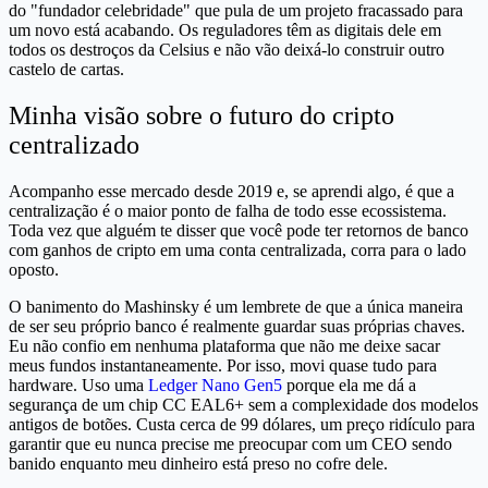
do "fundador celebridade" que pula de um projeto fracassado para
um novo está acabando. Os reguladores têm as digitais dele em
todos os destroços da Celsius e não vão deixá-lo construir outro
castelo de cartas.
Minha visão sobre o futuro do cripto
centralizado
Acompanho esse mercado desde 2019 e, se aprendi algo, é que a
centralização é o maior ponto de falha de todo esse ecossistema.
Toda vez que alguém te disser que você pode ter retornos de banco
com ganhos de cripto em uma conta centralizada, corra para o lado
oposto.
O banimento do Mashinsky é um lembrete de que a única maneira
de ser seu próprio banco é realmente guardar suas próprias chaves.
Eu não confio em nenhuma plataforma que não me deixe sacar
meus fundos instantaneamente. Por isso, movi quase tudo para
hardware. Uso uma
Ledger Nano Gen5
porque ela me dá a
segurança de um chip CC EAL6+ sem a complexidade dos modelos
antigos de botões. Custa cerca de 99 dólares, um preço ridículo para
garantir que eu nunca precise me preocupar com um CEO sendo
banido enquanto meu dinheiro está preso no cofre dele.