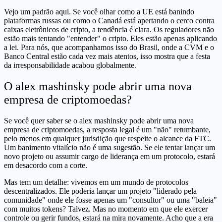
Vejo um padrão aqui. Se você olhar como a UE está banindo
plataformas russas ou como o Canadá está apertando o cerco contra
caixas eletrônicos de cripto, a tendência é clara. Os reguladores não
estão mais tentando "entender" o cripto. Eles estão apenas aplicando
a lei. Para nós, que acompanhamos isso do Brasil, onde a CVM e o
Banco Central estão cada vez mais atentos, isso mostra que a festa
da irresponsabilidade acabou globalmente.
O alex mashinsky pode abrir uma nova
empresa de criptomoedas?
Se você quer saber se o alex mashinsky pode abrir uma nova
empresa de criptomoedas, a resposta legal é um "não" retumbante,
pelo menos em qualquer jurisdição que respeite o alcance da FTC.
Um banimento vitalício não é uma sugestão. Se ele tentar lançar um
novo projeto ou assumir cargo de liderança em um protocolo, estará
em desacordo com a corte.
Mas tem um detalhe: vivemos em um mundo de protocolos
descentralizados. Ele poderia lançar um projeto "liderado pela
comunidade" onde ele fosse apenas um "consultor" ou uma "baleia"
com muitos tokens? Talvez. Mas no momento em que ele exercer
controle ou gerir fundos, estará na mira novamente. Acho que a era