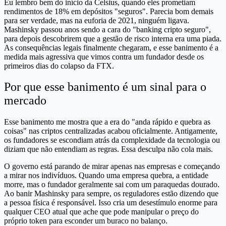
Eu lembro bem do início da Celsius, quando eles prometiam
rendimentos de 18% em depósitos "seguros". Parecia bom demais
para ser verdade, mas na euforia de 2021, ninguém ligava.
Mashinsky passou anos sendo a cara do "banking cripto seguro",
para depois descobrirem que a gestão de risco interna era uma piada.
As consequências legais finalmente chegaram, e esse banimento é a
medida mais agressiva que vimos contra um fundador desde os
primeiros dias do colapso da FTX.
Por que esse banimento é um sinal para o
mercado
Esse banimento me mostra que a era do "anda rápido e quebra as
coisas" nas criptos centralizadas acabou oficialmente. Antigamente,
os fundadores se escondiam atrás da complexidade da tecnologia ou
diziam que não entendiam as regras. Essa desculpa não cola mais.
O governo está parando de mirar apenas nas empresas e começando
a mirar nos indivíduos. Quando uma empresa quebra, a entidade
morre, mas o fundador geralmente sai com um paraquedas dourado.
Ao banir Mashinsky para sempre, os reguladores estão dizendo que
a pessoa física é responsável. Isso cria um desestímulo enorme para
qualquer CEO atual que ache que pode manipular o preço do
próprio token para esconder um buraco no balanço.